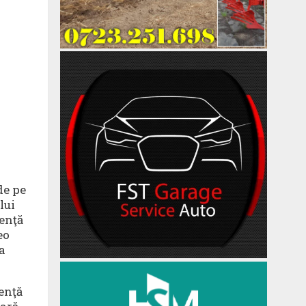
de pe
lui
uenţă
eo
a
uenţă