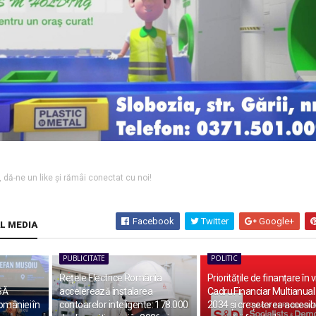
l, dă-ne un like și rămâi conectat cu noi!
Facebook
Twitter
Google+
AL MEDIA
PUBLICITATE
POLITIC
Rețele Electrice România
Prioritățile de finanțare în v
SĂ
accelerează instalarea
Cadru Financiar Multianual
omâniei în
contoarelor inteligente: 178.000
2034 și creșeterea accesibil