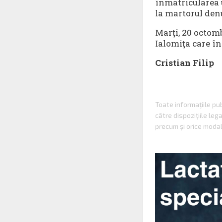
înmatricularea 
la martorul den
Marţi, 20 octomb
Ialomiţa care în
Cristian Filip
Toate informaţiile p
către dispoziţiile le
precum şi orice modal