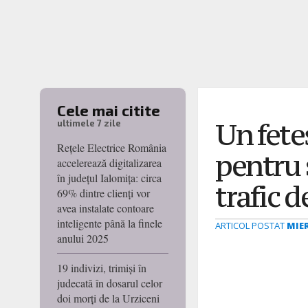
Cele mai citite
Un fete
ultimele 7 zile
Rețele Electrice România
pentru 
accelerează digitalizarea
în județul Ialomița: circa
trafic d
69% dintre clienți vor
avea instalate contoare
inteligente până la finele
ARTICOL POSTAT
MIER
anului 2025
19 indivizi, trimiși în
judecată în dosarul celor
doi morți de la Urziceni