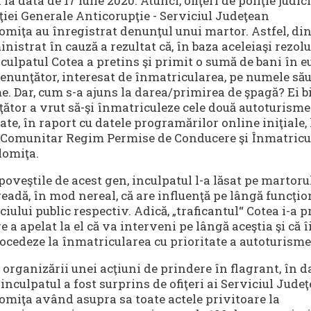
 la data de 17 iulie 2020. Atunci, ofiţeri de poliţie judic
ţiei Generale Anticorupţie - Serviciul Judeţean
omiţa au înregistrat denunţul unui martor. Astfel, di
nistrat în cauză a rezultat că, în baza aceleiaşi rezolu
nculpatul Cotea a pretins şi primit o sumă de bani în e
enunţător, interesat de înmatricularea, pe numele său
. Dar, cum s-a ajuns la darea/primirea de şpagă? Ei b
ător a vrut să-şi înmatriculeze cele două autoturisme
ate, în raport cu datele programărilor online iniţiale, 
c Comunitar Regim Permise de Conducere şi Înmatricu
lomiţa.
poveştile de acest gen, inculpatul l-a lăsat pe martoru
eadă, în mod nereal, că are influenţă pe lângă funcţio
ciului public respectiv. Adică, „traficantul“ Cotea i-a 
e a apelat la el că va interveni pe lângă aceştia şi că î
ocedeze la înmatricularea cu prioritate a autoturisme
a organizării unei acţiuni de prindere în flagrant, în d
, inculpatul a fost surprins de ofiţeri ai Serviciul Jude
omiţa având asupra sa toate actele privitoare la