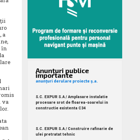
iară
n
ţii
uro
, a
ine,
 în
la
lare
Anunțuri publice
importante
l
anunțuri derulare proiecte ș.a.
nari
promis
S.C. EXPUR S.A / Amplasare instalatie
i va
procesare srot de floarea-soarelui in
lor.
constructie existenta C34
ata
ţean
S.C. EXPUR S.A / Construire rafinarie de
ulei pretratat tehnic