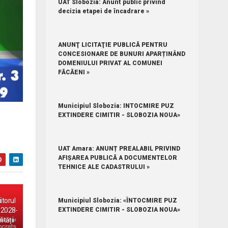
UAT Slobozia: Anunt public privind
decizia etapei de încadrare »
ANUNŢ LICITAŢIE PUBLICĂ PENTRU
CONCESIONARE DE BUNURI APARȚINÂND
DOMENIULUI PRIVAT AL COMUNEI
FĂCĂENI »
Municipiul Slobozia: INTOCMIRE PUZ
EXTINDERE CIMITIR - SLOBOZIA NOUA»
UAT Amara: ANUNȚ PREALABIL PRIVIND
AFIȘAREA PUBLICĂ A DOCUMENTELOR
TEHNICE ALE CADASTRULUI »
iitorul
Municipiul Slobozia: «ÎNTOCMIRE PUZ
 2028-
EXTINDERE CIMITIR - SLOBOZIA NOUA»
ității