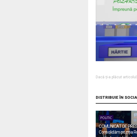
Dacă ți-a plăcut articolu
DISTRIBUIE ÎN SOCI
POLITIC
COMUNICAT DE PRE
Consolidăm poziția R