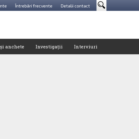
nte
Întrebări frecvente
Detalii contact
 și anchete
Investigații
Interviuri