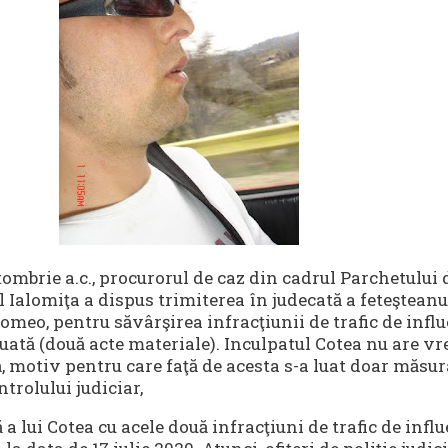
tombrie a.c., procurorul de caz din cadrul Parchetului 
 Ialomiţa a dispus trimiterea în judecată a feteşteanu
meo, pentru săvârşirea infracţiunii de trafic de infl
ată (două acte materiale). Inculpatul Cotea nu are vr
ă, motiv pentru care faţă de acesta s-a luat doar măsur
trolului judiciar,
a lui Cotea cu acele două infracţiuni de trafic de infl