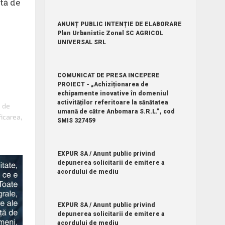
tă de
ANUNȚ PUBLIC INTENȚIE DE ELABORARE
Plan Urbanistic Zonal SC AGRICOL
UNIVERSAL SRL
COMUNICAT DE PRESA INCEPERE
PROIECT - „Achiziționarea de
echipamente inovative în domeniul
activităților referitoare la sănătatea
e de
umană de către Anbomara S.R.L.”, cod
ficarea,
SMIS 327459
EXPUR SA / Anunt public privind
depunerea solicitarii de emitere a
acordului de mediu
EXPUR SA / Anunt public privind
depunerea solicitarii de emitere a
acordului de mediu