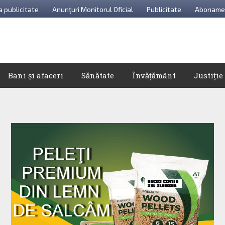
a publicitate
Anunțuri Monitorul Oficial
Publicitate
Aboname
Bani și afaceri
Sănătate
Învățământ
Justiție