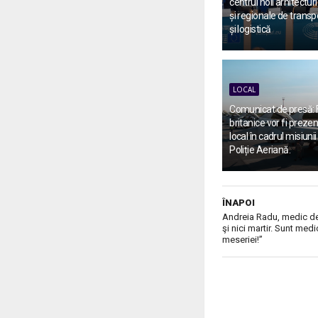
centrul noii arhitectu
și regionale de transp
și logistică
LOCAL
Comunicat de presă: 
britanice vor fi prezen
local în cadrul misiun
Poliție Aeriană.
ÎNAPOI
Andreia Radu, medic de f
şi nici martir. Sunt medi
meseriei!”