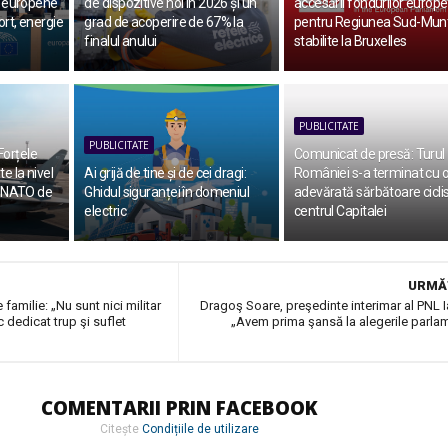
ri europene
de dispozitive noi în 2026 și un
accesării fondurilor europ
ort, energie
grad de acoperire de 67% la
pentru Regiunea Sud-Munt
finalul anului
stabilite la Bruxelles
PUBLICITATE
PUBLICITATE
Forțele
Comunicat de presă: Turul
te la nivel
Ai grijă de tine și de cei dragi:
României s-a terminat cu 
ii NATO de
Ghidul siguranței în domeniul
adevărată sărbătoare ciclis
electric
centrul Capitalei
URMĂ
amilie: „Nu sunt nici militar
Dragoş Soare, preşedinte interimar al PNL I
c dedicat trup şi suflet
„Avem prima şansă la alegerile parla
COMENTARII PRIN FACEBOOK
Citește
Condițiile de utilizare