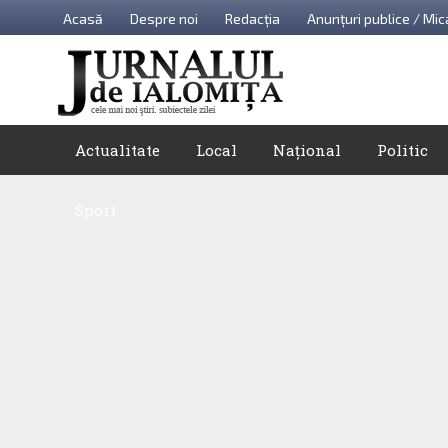
Acasă
Despre noi
Redacția
Anunțuri publice / Mic
Actualitate
Local
Național
Politic
Sport