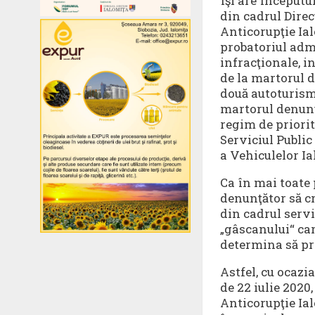
îşi are începutul
din cadrul Direc
Anticorupţie Ial
probatoriul admi
infracţionale, i
de la martorul d
două autoturisme
martorul denunţ
regim de priorit
Serviciul Publi
a Vehiculelor Ia
Ca în mai toate 
denunţător să cr
din cadrul servi
„gâscanului“ car
determina să pr
Astfel, cu ocazi
de 22 iulie 2020
Anticorupţie Ial