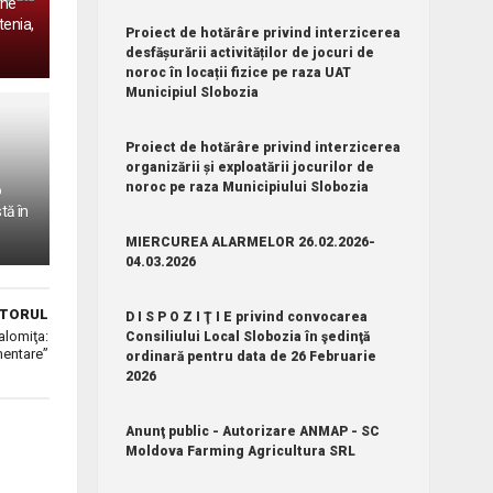
ene
enia,
Proiect de hotărâre privind interzicerea
desfășurării activităților de jocuri de
noroc în locații fizice pe raza UAT
Municipiul Slobozia
Proiect de hotărâre privind interzicerea
organizării și exploatării jocurilor de
noroc pe raza Municipiului Slobozia
o
tă în
MIERCUREA ALARMELOR 26.02.2026-
04.03.2026
TORUL
D I S P O Z I Ţ I E privind convocarea
alomiţa:
Consiliului Local Slobozia în şedinţă
mentare”
ordinară pentru data de 26 Februarie
2026
Anunţ public - Autorizare ANMAP - SC
Moldova Farming Agricultura SRL