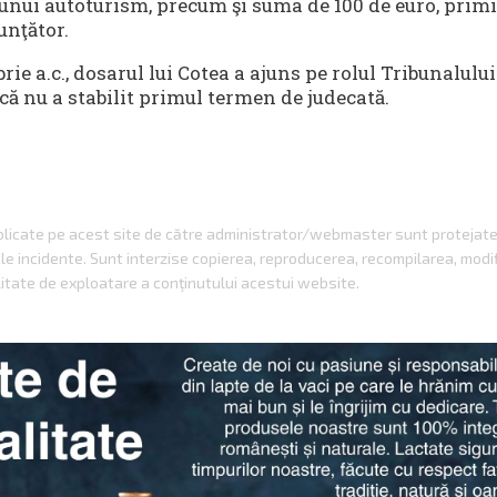
unui autoturism, precum şi suma de 100 de euro, primi
unţător.
rie a.c., dosarul lui Cotea a ajuns pe rolul Tribunalului
că nu a stabilit primul termen de judecată.
ublicate pe acest site de către administrator/webmaster sunt protejat
gale incidente. Sunt interzise copierea, reproducerea, recompilarea, modi
itate de exploatare a conţinutului acestui website.