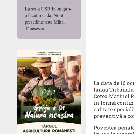
La șefia USR Ialomița s-
a făcut rocada. Noul
președinte este Mihai
Tănăsescu
La data de 16 oc
lângă Tribunalul
Cotea Marinel Ro
în formă continu
calitate special
preventivă a con
Povestea penală 