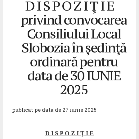
D I S P O Z I Ţ I E
privind convocarea
Consiliului Local
Slobozia în şedinţă
ordinară pentru
data de 30 IUNIE
2025
publicat pe data de 27 iunie 2025
D I S P O Z I Ţ I E