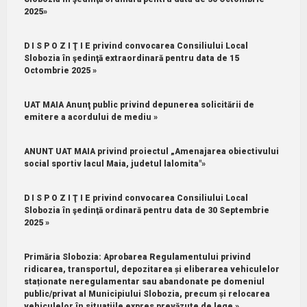
2025»
D I S P O Z I Ţ I E privind convocarea Consiliului Local
Slobozia în şedinţă extraordinară pentru data de 15
Octombrie 2025 »
UAT MAIA Anunţ public privind depunerea solicitării de
emitere a acordului de mediu »
ANUNT UAT MAIA privind proiectul „Amenajarea obiectivului
social sportiv lacul Maia, judetul lalomita"»
D I S P O Z I Ţ I E privind convocarea Consiliului Local
Slobozia în şedinţă ordinară pentru data de 30 Septembrie
2025 »
Primăria Slobozia: Aprobarea Regulamentului privind
ridicarea, transportul, depozitarea și eliberarea vehiculelor
staționate neregulamentar sau abandonate pe domeniul
public/privat al Municipiului Slobozia, precum și relocarea
vehiculelor în situațiile expres prevăzute de lege »