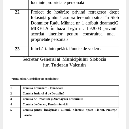
locuinţe proprietate personală
22
Pr
o
iect de hotărâre
privind retragerea dreptului
folosin
ță gratuită asupra
teren
ului situat în Slobozia s
Domnitor Radu Mihnea nr. 1 atribuit doamnei
GHIN
MIRELA
în baza Legii nr.
15/2003 privind spriji
acordat tinerilor pentru construirea unei locui
proprietate personală
Întrebări. Interpelări. Puncte de vedere.
23
Secretar General al Municipiului Slobozia
jur. Tudoran Valentin
*Denumirea Comisiilor de specialitate:
1
Comisia Economico - Financiară
2
Comisia Juridică și de Disciplină
3
Comisia de Urbanism și Amenajarea Teritoriului
4
Comisia de Comerț, Prestări-Servicii
5
Comisia pentru Învățământ, Cultură, Sănătate, Sport, Tineret, Protecție
Socială