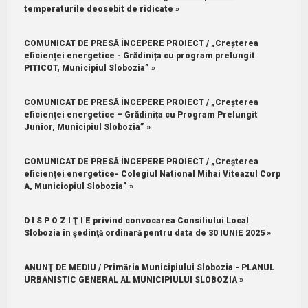
temperaturile deosebit de ridicate »
COMUNICAT DE PRESĂ ÎNCEPERE PROIECT / „Creșterea
eficienței energetice - Grădinița cu program prelungit
PITICOT, Municipiul Slobozia” »
COMUNICAT DE PRESĂ ÎNCEPERE PROIECT / „Creșterea
eficienței energetice – Grădinița cu Program Prelungit
Junior, Municipiul Slobozia” »
COMUNICAT DE PRESĂ ÎNCEPERE PROIECT / „Creșterea
eficienței energetice- Colegiul National Mihai Viteazul Corp
A, Municiopiul Slobozia” »
D I S P O Z I Ţ I E privind convocarea Consiliului Local
Slobozia în şedinţă ordinară pentru data de 30 IUNIE 2025 »
ANUNŢ DE MEDIU / Primăria Municipiului Slobozia - PLANUL
URBANISTIC GENERAL AL MUNICIPIULUI SLOBOZIA »