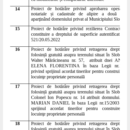
Pr
o
iect de hotărâre
privind
aprobarea operațiuni
14
notariale și cadastrale de
alipire a două teren
aparţinând domeniului privat al Municipiului Slobozia
15
Pr
o
iect de hotărâre privind rezilierea Contractului
constituire a dreptului de superficie autentificat sub 
521/20.05.2022
16
Pr
o
iect de hotărâre
privind retragerea dreptului
folosin
ță gratuită asupra
teren
ului situat în Slobozia s
Walter Mărăcineanu nr. 57,
atribuit dnei ANGH
ELENA FLORENTINA în baza Legii nr.
15/20
privind sprijinul acordat tinerilor pentru construirea u
locuinţe proprietate personală
17
Pr
o
iect de hotărâre
privind retragerea dreptului
folosin
ță gratuită asupra
teren
ului situat în Slobozia s
Colonel Ion Popescu nr. 14 atribuit domnului
ARI
MARIAN DANIEL în baza Legii nr.
15/2003 priv
sprijinul acordat tinerilor pentru construirea u
locuinţe proprietate personală
18
Pr
o
iect de hotărâre
privind retragerea dreptului
folosin
ță gratuită asupra
teren
ului situat în Slobozia s