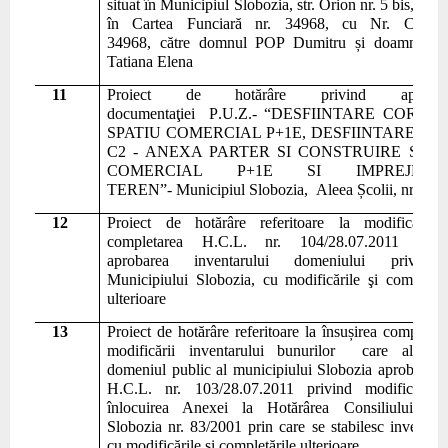
situat în Municipiul Slobozia,
str. Orion nr. 5 bis, însc
în Cartea Funciară nr. 34968, cu Nr. Cadastr
34968, către domnul POP Dumitru și doamna P
Tatiana Elena
11
Pr
o
iect de hotărâre
privind aprobar
documentaţiei
P
.
U
.
Z
.
-
“
DESFIINTARE CORP C1
SPATIU COMERCIAL P+1E, DESFIINTARE CO
C2 - ANEXA PARTER SI CONSTRUIRE SPAT
COMERCIAL P+1E SI IMPREJMUI
TEREN
”
-
Municipiul Slobozia,
Aleea Școlii, nr.4
12
Pr
o
iect de hotărâre
referitoare la
modificarea
completarea
H.C.L. nr. 104/28.07.2011 privi
aprobarea inventarului domeniului privat 
Municipiului Slobozia, cu modificările şi completăr
ulterioare
13
Pr
o
iect de hotărâre
referitoare la însușirea completări
modificării inventarului bunurilor care alcătui
domeniul public al municipiului Slobozia aprobate p
H.C.L. nr.
103/28.07.2011 privind
modificarea
înlocuirea Anexei la Hotărârea Consiliului Loc
Slobozia nr. 83/2001 prin care se stabilesc inventare
cu modificările și completările ulterioare