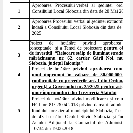
Aprobarea Procesului-verbal al ședinței ordinar
1
Consiliului Local Slobozia din data de
28 Mai
2025
Aprobarea Procesului-verbal al ședinței extraordinare
2
îndată a Consiliului Local Slobozia din data de 1
2
Iu
2025
Pr
o
iect de hotărâre
privind aprobarea No
conceptuale și a Temei de proiectare
pentru obiecti
de investiții
“Relocare s
tâlp de iluminat strada Wal
3
mărăcineanu nr. 62, cartier Gării Noi, municip
Slobozia, județul Ialomița”
Pr
o
iect de hotărâre
privind aprobarea contractă
4
unui împrumut în valoare de 30.000.000 lei, 
conformitate cu prevederile art. 1 din Ordonanţa
urgenţă a Guvernului nr. 25/2025 pentru asigura
unor împrumuturi din Trezoreria Statului
Pr
o
iect de hotărâre
privind
modificarea și completa
HCL nr. 81/ 26.04.2018 privind darea în administrar
5
fondului forestier al municipiului Slobozia, în supraf
de 43 ha către Ocolul Silvic Slobozia și încheie
Actului Adițional la Contractul de Administrare 
10734 din 19.06.2018