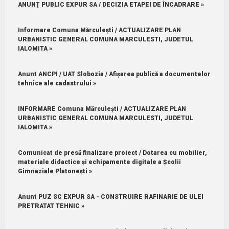
ANUNŢ PUBLIC EXPUR SA / DECIZIA ETAPEI DE ÎNCADRARE »
Informare Comuna Mărculești / ACTUALIZARE PLAN
URBANISTIC GENERAL COMUNA MARCULESTI, JUDETUL
IALOMITA »
Anunt ANCPI / UAT Slobozia / Afișarea publică a documentelor
tehnice ale cadastrului »
INFORMARE Comuna Mărculești / ACTUALIZARE PLAN
URBANISTIC GENERAL COMUNA MARCULESTI, JUDETUL
IALOMITA »
Comunicat de presă finalizare proiect / Dotarea cu mobilier,
materiale didactice și echipamente digitale a Școlii
Gimnaziale Platonești »
Anunt PUZ SC EXPUR SA - CONSTRUIRE RAFINARIE DE ULEI
PRETRATAT TEHNIC »