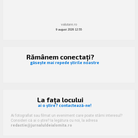
valutare.ro
9 august 2026 12:55
Rămânem conectați?
găsește mai repede știrile noastre
La fața locului
ai o știre? contactează-ne!
Ai fotografiat sau filmat un eveniment care poate stârni interesul?
Consideri că ai o știre? Ia legătura cu noi, la adresa
redactie@jurnaluldeialomita.ro