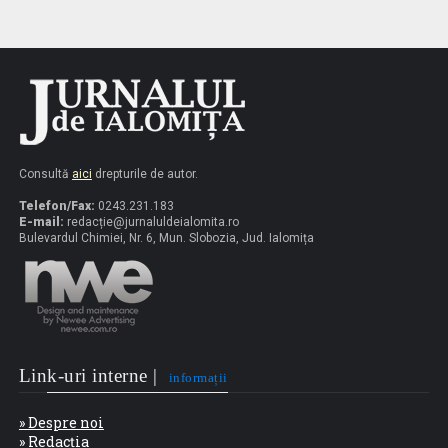
Consultă
aici
drepturile de autor.
Telefon/Fax:
0243.231.183
E-mail:
redacț
ie@jurnaluldeialomita.ro
Bulevardul Chimiei, Nr. 6, Mun. Slobozia, Jud. Ialomița
Link-uri interne |
informații
» Despre noi
» Redacția