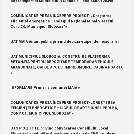
de transport al Municipiului Slobozia”, cod SMIS 128395
COMUNICAT DE PRESĂ ÎNCEPERE PROIECT- „Creșterea
eficienței energetice – Colegiul Național Mihai Viteazul,
Corp C6, Municipiul Slobozia”»
UAT MAIA Anunt public privind decizia etapei de incadrare»
UAT MUNICIPIUL SLOBOZIA: CONSTRUIRE PLATFORMA
BETONATA PENTRU DEPOZITARE TEMPORARA VEHICULE
ABANDONATE, CAI DE ACCES, IMPREJMUIRE, CABINA POARTA
»
INFORMARE Primaria comunei MAIA »
COMUNICAT DE PRESĂ ÎNCEPERE PROIECT- „CREŞTEREA
EFICIENŢEI ENERGETICE – LICEUL DE ARTE IONEL PERLEA,
CORP C1, MUNICIPIUL SLOBOZIA”»
D I S P O Z I Ţ I E privind convocarea Consiliului Local
Slobozia în şedinţă ordinară pentru data de 30 Octombrie