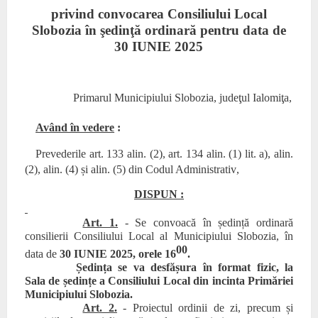
privind convocarea Consiliului Local
Slobozia în şedinţă ordinară pentru data de
30 IUNIE
2025
Primarul Municipiului Slobozia, judeţul Ialomiţa,
Având în vedere
:
Prevederile art. 133 alin. (
2
), art. 134 alin. (1)
lit. a)
, alin.
(2), alin. (
4
)
și alin. (5)
din Codul Administrativ
,
DISPUN :
Art. 1.
- Se convoacă în ședință ordinară
consilierii Consiliului Local al Municipiului Slobozia, în
00
data de
30
IUNIE
2025, orele 1
6
.
Ședința se va desfășura în format fizic, la
Sala de ședințe a Consiliului Local din incinta Primăriei
Municipiului Slobozia.
Art. 2.
- Proiectul ordinii de zi, precum și