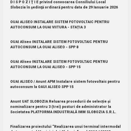
D I S P O Z I Ţ I E privind convocarea Consiliului Local
Slobozia în şedinţă ordinară pentru data de 29 Ianuarie 2026
OUAI ALISEO INSTALARE SISTEM FOTOVOLTAIC PENTRU
AUTOCONSUM LA OUAI VIITURA - STAȚIA 3
OUAI Aliseo INSTALARE SISTEM FOTOVOLTAIC PENTRU
AUTOCONSUM LA OUAI ALISEO - SPP 8
OUAI Aliseo INSTALARE SISTEM FOTOVOLTAIC PENTRU
AUTOCONSUM LA OUAI ALISEO - SPP 15
OUAI ALISEO / Anunt APM Instalare sistem fotovoltaic pentru
autoconsum la OAUI ALISEO SPP 15
Anunt UAT SLOBOZIA Reluarea procedurii de selecție și
nominalizare pentru 3 (trei) posturi de administrator la
Societatea PLATFORMA INDUSTRIALĂ IMM SLOBOZIA S.R.L.
Finalizarea proiectului “Realizarea unui terminal intermodal