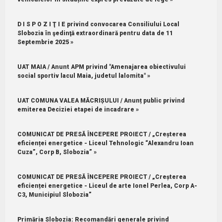
D I S P O Z I Ţ I E privind convocarea Consiliului Local
Slobozia în şedinţă extraordinară pentru data de 11
Septembrie 2025 »
UAT MAIA / Anunt APM privind "Amenajarea obiectivului
social sportiv lacul Maia, judetul lalomita" »
UAT COMUNA VALEA MĂCRIȘULUI / Anunț public privind
emiterea Deciziei etapei de incadrare »
COMUNICAT DE PRESĂ ÎNCEPERE PROIECT / „Creșterea
eficienței energetice - Liceul Tehnologic “Alexandru Ioan
Cuza”, Corp B, Slobozia” »
COMUNICAT DE PRESĂ ÎNCEPERE PROIECT / „Creșterea
eficienței energetice - Liceul de arte Ionel Perlea, Corp A-
C3, Municipiul Slobozia”
Primăria Slobozia: Recomandări generale privind