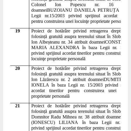
Colonel Ion Popescu nr. 16 atribu
doamnei
BUZOIANU DANIELA PETRUȚA în ba
Legii nr.
15/2003 privind sprijinul acordat tineri
pentru construirea unei locuinţe proprietate personală
19
Pr
o
iect de hotărâre
privind retragerea dreptului
folosin
ță gratuită asupra
teren
ului situat în Slobozia s
Ion Albeșteanu nr. 34 atribuit doamnei
CONSTANT
MARIA ALEXANDRA în baza Legii nr.
15/20
privind sprijinul acordat tinerilor pentru construirea u
locuinţe proprietate personală
20
Pr
o
iect de hotărâre
privind retragerea dreptului
folosin
ță gratuită asupra
teren
ului situat în Slobozia s
Ion Lăzărescu nr. 2 atribuit doamnei
DUMITRAȘ
IONELA
în baza Legii nr.
15/2003 privind spriji
acordat tinerilor pentru construirea unei locui
proprietate personală
21
Pr
o
iect de hotărâre
privind retragerea dreptului
folosin
ță gratuită asupra
teren
ului situat în Slobozia s
Domnitor Radu Mihnea nr. 38 atribuit doamnei
VL
(IONESCU) LILIANA
în baza Legii nr.
15/20
privind sprijinul acordat tinerilor pentru construirea u