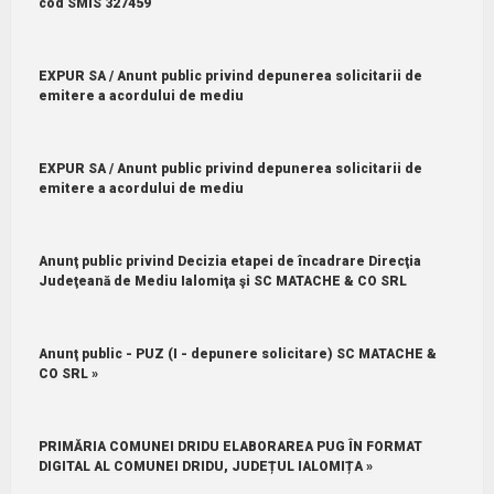
cod SMIS 327459
EXPUR SA / Anunt public privind depunerea solicitarii de
emitere a acordului de mediu
EXPUR SA / Anunt public privind depunerea solicitarii de
emitere a acordului de mediu
Anunţ public privind Decizia etapei de încadrare Direcţia
Judeţeană de Mediu Ialomiţa şi SC MATACHE & CO SRL
Anunţ public - PUZ (I - depunere solicitare) SC MATACHE &
CO SRL »
PRIMĂRIA COMUNEI DRIDU ELABORAREA PUG ÎN FORMAT
DIGITAL AL COMUNEI DRIDU, JUDEȚUL IALOMIȚA »