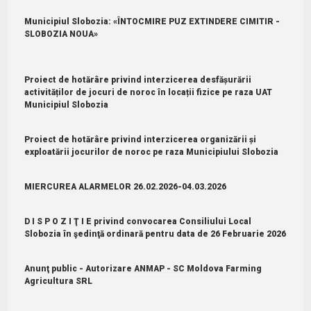
Municipiul Slobozia: «ÎNTOCMIRE PUZ EXTINDERE CIMITIR -
SLOBOZIA NOUA»
Proiect de hotărâre privind interzicerea desfășurării
activităților de jocuri de noroc în locații fizice pe raza UAT
Municipiul Slobozia
Proiect de hotărâre privind interzicerea organizării și
exploatării jocurilor de noroc pe raza Municipiului Slobozia
MIERCUREA ALARMELOR 26.02.2026-04.03.2026
D I S P O Z I Ţ I E privind convocarea Consiliului Local
Slobozia în şedinţă ordinară pentru data de 26 Februarie 2026
Anunţ public - Autorizare ANMAP - SC Moldova Farming
Agricultura SRL