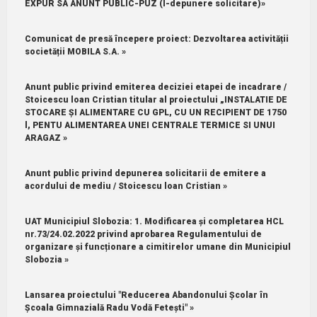
EXPUR SA ANUNT PUBLIC-PUZ (I-depunere solicitare)»
Comunicat de presă începere proiect: Dezvoltarea activității
societății MOBILA S.A. »
Anunt public privind emiterea deciziei etapei de incadrare /
Stoicescu loan Cristian titular al proiectului „INSTALATIE DE
STOCARE ȘI ALIMENTARE CU GPL, CU UN RECIPIENT DE 1750
l, PENTU ALIMENTAREA UNEI CENTRALE TERMICE SI UNUI
ARAGAZ »
Anunt public privind depunerea solicitarii de emitere a
acordului de mediu / Stoicescu loan Cristian »
UAT Municipiul Slobozia: 1.⁠ ⁠Modificarea și completarea HCL
nr.73/24.02.2022 privind aprobarea Regulamentului de
organizare și funcționare a cimitirelor umane din Municipiul
Slobozia »
Lansarea proiectului "Reducerea Abandonului Școlar în
Școala Gimnazială Radu Vodă Fetești" »