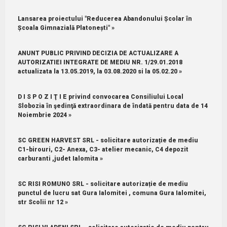
Lansarea proiectului "Reducerea Abandonului Școlar în
Școala Gimnazială Platonești" »
ANUNT PUBLIC PRIVIND DECIZIA DE ACTUALIZARE A
AUTORIZATIEI INTEGRATE DE MEDIU NR. 1/29.01.2018
actualizata la 13.05.2019, la 03.08.2020 si la 05.02.20 »
D I S P O Z I Ţ I E privind convocarea Consiliului Local
Slobozia în şedinţă extraordinara de îndată pentru data de 14
Noiembrie 2024 »
SC GREEN HARVEST SRL - solicitare autorizație de mediu
C1-birouri, C2- Anexa, C3- atelier mecanic, C4 depozit
carburanti ,judet Ialomita »
SC RISI ROMUNO SRL - solicitare autorizație de mediu
punctul de lucru sat Gura Ialomitei , comuna Gura Ialomitei,
str Scolii nr 12 »