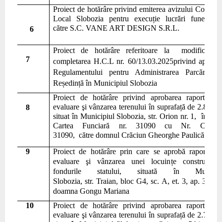
Pr
o
iect de hotărâre
privind emiterea avizului Consiliu
Local Slobozia pentru
execuț
ie lucr
ă
ri funerare
către
S
.
C
. VANE ART DESIGN
S
.
R
.
L
.
6
Pr
o
iect de hotărâre
referitoare la modificarea
7
completarea H.C.L nr. 60/13.03.2025privind aproba
Regulamentului pentru Administrarea Parcărilor
Reședință în Municipiul Slobozia
Pr
o
iect de hotărâre
privind aprobarea raport
ul
ui 
evaluare şi vânzarea
terenului
în suprafață de 2.831 
8
situat în Municipiul Slobozia,
str. Orion nr. 1, înscris
Cartea Funciară nr. 31090 cu Nr. Cadastr
31090, către domnul Crăciun Gheorghe Paulică
9
Pr
o
iect de hotărâre
prin care se aprobă raport
ul
d
evaluare şi vânzarea unei locuin
țe construite 
fondurile statului, situată în Municipi
Slobozia,
str.
Traian,
bloc G4, sc.
A
,
et.
3
,
ap. 36, că
doamna Gongu Mariana
10
Pr
o
iect de hotărâre
privind aprobarea raport
ul
ui 
evaluare şi vânzarea
terenului în suprafață de 2.793 