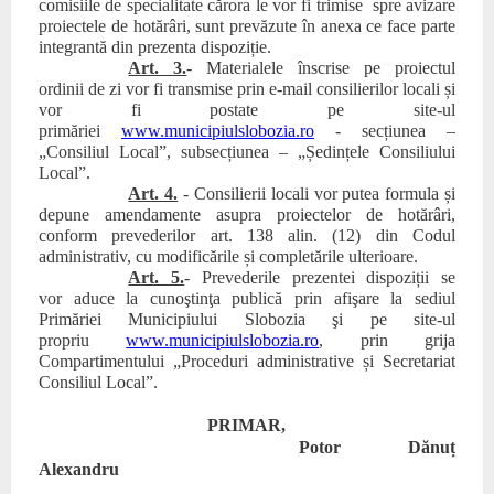
comisiile de specialitate cărora le vor fi trimise spre avizare
proiectele de hotărâr
i
, sunt prevăzute în anexa ce face parte
integrantă din prezenta dispoziție.
Art. 3.
- Materialele înscrise pe proiectul
ordinii de zi vor fi transmise prin e-mail consilierilor locali și
vor fi postate pe site-ul
primăriei
www.municipiulslobozia.ro
-
secțiunea –
„Consiliul Local”, subsecțiunea – „Ședințele Consiliului
Local”.
Art. 4.
- Consilierii locali vor putea formula și
depune amendamente asupra proiectelor de hotărâri,
conform prevederilor art. 138 alin. (12) din Codul
administrativ, cu modificările și completările ulterioare.
Art. 5.
-
P
revederile prezentei dispoziții
se
v
or
aduce la cunoştinţa publică prin afişare la sediul
Primăriei Municipiului Slobozia şi pe site-ul
propriu
www.
municipiul
slobozia.ro
,
prin grija
Compartimentului „Proceduri administrative și Secretariat
Consiliul Local”.
PR
IMAR,
Potor Dănuț
Alexandru