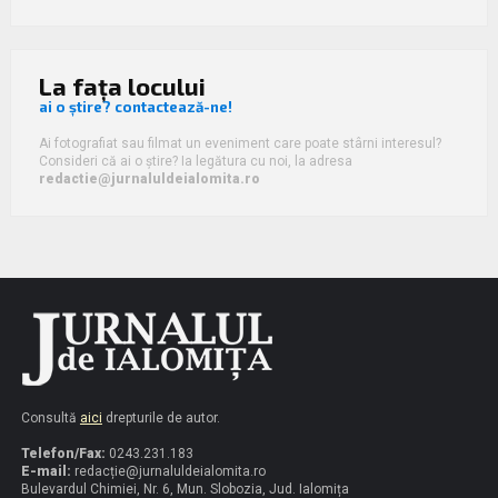
La fața locului
ai o știre? contactează-ne!
Ai fotografiat sau filmat un eveniment care poate stârni interesul?
Consideri că ai o știre? Ia legătura cu noi, la adresa
redactie@jurnaluldeialomita.ro
Consultă
aici
drepturile de autor.
Telefon/Fax:
0243.231.183
E-mail:
redacț
ie@jurnaluldeialomita.ro
Bulevardul Chimiei, Nr. 6, Mun. Slobozia, Jud. Ialomița