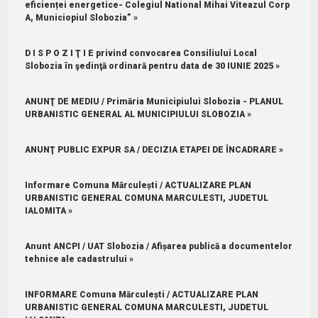
eficienței energetice- Colegiul National Mihai Viteazul Corp
A, Municiopiul Slobozia” »
D I S P O Z I Ţ I E privind convocarea Consiliului Local
Slobozia în şedinţă ordinară pentru data de 30 IUNIE 2025 »
ANUNŢ DE MEDIU / Primăria Municipiului Slobozia - PLANUL
URBANISTIC GENERAL AL MUNICIPIULUI SLOBOZIA »
ANUNŢ PUBLIC EXPUR SA / DECIZIA ETAPEI DE ÎNCADRARE »
Informare Comuna Mărculești / ACTUALIZARE PLAN
URBANISTIC GENERAL COMUNA MARCULESTI, JUDETUL
IALOMITA »
Anunt ANCPI / UAT Slobozia / Afișarea publică a documentelor
tehnice ale cadastrului »
INFORMARE Comuna Mărculești / ACTUALIZARE PLAN
URBANISTIC GENERAL COMUNA MARCULESTI, JUDETUL