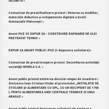
IALOMITA »
Comunicat de presă finalizare proiect / Dotarea cu mobilier,
materiale didactice și echipamente digitale a Școlii
Gimnaziale Platonești »
Anunt PUZ SC EXPUR SA - CONSTRUIRE RAFINARIE DE ULEI
PRETRATAT TEHNIC »
EXPUR SA ANUNT PUBLIC-PUZ (I-depunere solicitare)»
Comunicat de presă începere proiect: Dezvoltarea activității
societății MOBILA S.A. »
Anunt public privind emiterea deciziei etapei de incadrare /
Stoicescu loan Cristian titular al proiectului „INSTALATIE DE
STOCARE ȘI ALIMENTARE CU GPL, CU UN RECIPIENT DE 1750
l, PENTU ALIMENTAREA UNEI CENTRALE TERMICE SI UNUI
ARAGAZ »
Anunt public privind depunerea solicitarii de emitere a