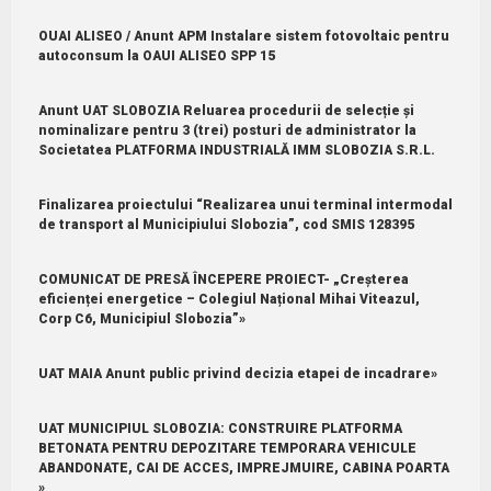
OUAI ALISEO / Anunt APM Instalare sistem fotovoltaic pentru
autoconsum la OAUI ALISEO SPP 15
Anunt UAT SLOBOZIA Reluarea procedurii de selecție și
nominalizare pentru 3 (trei) posturi de administrator la
Societatea PLATFORMA INDUSTRIALĂ IMM SLOBOZIA S.R.L.
Finalizarea proiectului “Realizarea unui terminal intermodal
de transport al Municipiului Slobozia”, cod SMIS 128395
COMUNICAT DE PRESĂ ÎNCEPERE PROIECT- „Creșterea
eficienței energetice – Colegiul Național Mihai Viteazul,
Corp C6, Municipiul Slobozia”»
UAT MAIA Anunt public privind decizia etapei de incadrare»
UAT MUNICIPIUL SLOBOZIA: CONSTRUIRE PLATFORMA
BETONATA PENTRU DEPOZITARE TEMPORARA VEHICULE
ABANDONATE, CAI DE ACCES, IMPREJMUIRE, CABINA POARTA
»