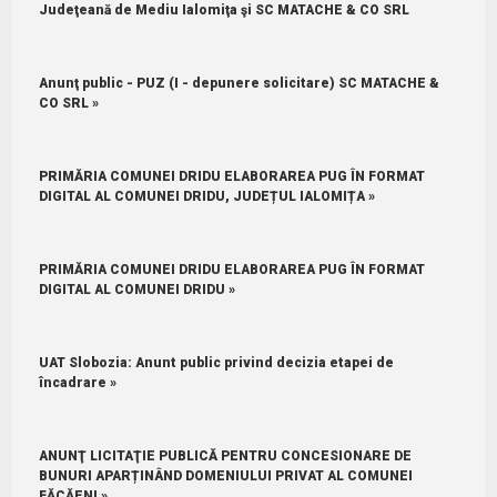
Judeţeană de Mediu Ialomiţa şi SC MATACHE & CO SRL
Anunţ public - PUZ (I - depunere solicitare) SC MATACHE &
CO SRL »
PRIMĂRIA COMUNEI DRIDU ELABORAREA PUG ÎN FORMAT
DIGITAL AL COMUNEI DRIDU, JUDEȚUL IALOMIȚA »
PRIMĂRIA COMUNEI DRIDU ELABORAREA PUG ÎN FORMAT
DIGITAL AL COMUNEI DRIDU »
UAT Slobozia: Anunt public privind decizia etapei de
încadrare »
ANUNŢ LICITAŢIE PUBLICĂ PENTRU CONCESIONARE DE
BUNURI APARȚINÂND DOMENIULUI PRIVAT AL COMUNEI
FĂCĂENI »