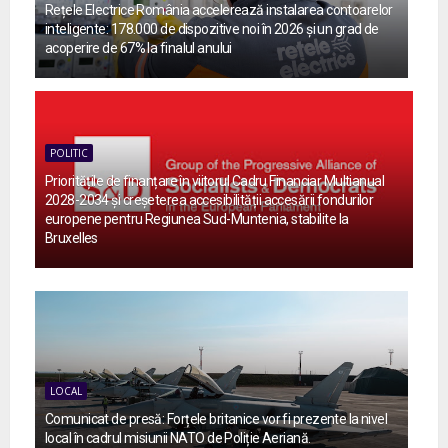
Rețele Electrice România accelerează instalarea contoarelor
inteligente: 178.000 de dispozitive noi în 2026 și un grad de
acoperire de 67% la finalul anului
POLITIC
Prioritățile de finanțare în viitorul Cadru Financiar Multianual
2028-2034 și creșeterea accesibilității accesării fondurilor
europene pentru Regiunea Sud-Muntenia, stabilite la
Bruxelles
LOCAL
Comunicat de presă: Forțele britanice vor fi prezente la nivel
local în cadrul misiunii NATO de Poliție Aeriană.