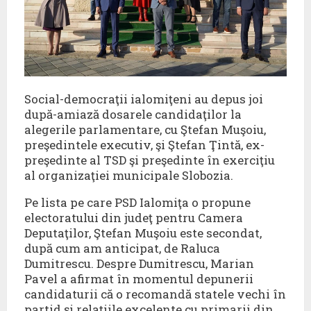
Social-democraţii ialomiţeni au depus joi
după-amiază dosarele candidaţilor la
alegerile parlamentare, cu Ştefan Muşoiu,
preşedintele executiv, şi Ştefan Ţintă, ex-
preşedinte al TSD şi preşedinte în exerciţiu
al organizaţiei municipale Slobozia.
Pe lista pe care PSD Ialomiţa o propune
electoratului din judeţ pentru Camera
Deputaţilor, Ştefan Muşoiu este secondat,
după cum am anticipat, de Raluca
Dumitrescu. Despre Dumitrescu, Marian
Pavel a afirmat în momentul depunerii
candidaturii că o recomandă statele vechi în
partid şi relaţiile excelente cu primarii din