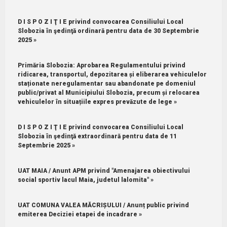
D I S P O Z I Ţ I E privind convocarea Consiliului Local
Slobozia în şedinţă ordinară pentru data de 30 Septembrie
2025 »
Primăria Slobozia: Aprobarea Regulamentului privind
ridicarea, transportul, depozitarea și eliberarea vehiculelor
staționate neregulamentar sau abandonate pe domeniul
public/privat al Municipiului Slobozia, precum și relocarea
vehiculelor în situațiile expres prevăzute de lege »
D I S P O Z I Ţ I E privind convocarea Consiliului Local
Slobozia în şedinţă extraordinară pentru data de 11
Septembrie 2025 »
UAT MAIA / Anunt APM privind "Amenajarea obiectivului
social sportiv lacul Maia, judetul lalomita" »
UAT COMUNA VALEA MĂCRIȘULUI / Anunț public privind
emiterea Deciziei etapei de incadrare »