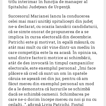
titlu interimar în funcţia de manager al
Spitalului Judeţean de Urgenţă.
Succesorul Marianei Iancu la conducerea
celei mai mari unităţi spitaliceşti din judeţ
ne-a declarat, cu ocazia lansării candidaturii,
că se simte onorat de propunerea de a se
implica în cursa electorală din decembrie.
Patrichi este şi motivat, în egală măsură, cu
atât mai mult cu cât vine dintr-un mediu în
care competiţia este la ea acasă. În opinia sa,
unul dintre factorii motrice ai schimbării,
atât de des invocată în timpul campaniilor
electorale, este exemplul personal: „Îmi face
plăcere să cred că sunt un om în spatele
căruia se aşează cei din jur, pentru că am
făcut mereu din exemplul personal un mod
de a le demonstra că lucrurile se schimbă
dacă se schimbă oamenii. Schimbarea pe
care ne-o dorim începe mereu cu noi şi nu cu
ceilalţi...”, afirmă Liviu Patrichi. Fostul