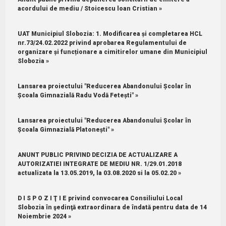
acordului de mediu / Stoicescu loan Cristian »
UAT Municipiul Slobozia: 1.⁠ ⁠Modificarea și completarea HCL
nr.73/24.02.2022 privind aprobarea Regulamentului de
organizare și funcționare a cimitirelor umane din Municipiul
Slobozia »
Lansarea proiectului "Reducerea Abandonului Școlar în
Școala Gimnazială Radu Vodă Fetești" »
Lansarea proiectului "Reducerea Abandonului Școlar în
Școala Gimnazială Platonești" »
ANUNT PUBLIC PRIVIND DECIZIA DE ACTUALIZARE A
AUTORIZATIEI INTEGRATE DE MEDIU NR. 1/29.01.2018
actualizata la 13.05.2019, la 03.08.2020 si la 05.02.20 »
D I S P O Z I Ţ I E privind convocarea Consiliului Local
Slobozia în şedinţă extraordinara de îndată pentru data de 14
Noiembrie 2024 »