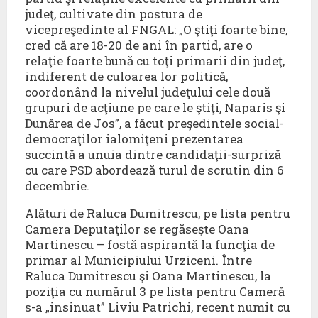
judeţ, cultivate din postura de
vicepreşedinte al FNGAL: „O ştiţi foarte bine,
cred că are 18-20 de ani în partid, are o
relaţie foarte bună cu toţi primarii din judeţ,
indiferent de culoarea lor politică,
coordonând la nivelul judeţului cele două
grupuri de acţiune pe care le ştiţi, Naparis şi
Dunărea de Jos”, a făcut preşedintele social-
democraţilor ialomiţeni prezentarea
succintă a unuia dintre candidaţii-surpriză
cu care PSD abordează turul de scrutin din 6
decembrie.
Alături de Raluca Dumitrescu, pe lista pentru
Camera Deputaţilor se regăseşte Oana
Martinescu – fostă aspirantă la funcţia de
primar al Municipiului Urziceni. Între
Raluca Dumitrescu şi Oana Martinescu, la
poziţia cu numărul 3 pe lista pentru Cameră
s-a „insinuat” Liviu Patrichi, recent numit cu