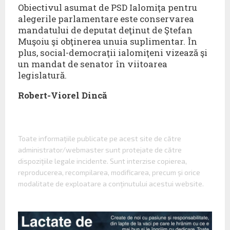
Obiectivul asumat de PSD Ialomiţa pentru
alegerile parlamentare este conservarea
mandatului de deputat deţinut de Ştefan
Muşoiu şi obţinerea unuia suplimentar. În
plus, social-democraţii ialomiţeni vizează şi
un mandat de senator în viitoarea
legislatură.
Robert-Viorel Dincă
Toate informaţiile publicate pe acest site de către
administrator/webmaster sunt protejate de către
dispoziţiile legale incidente. Sunt interzise copierea,
reproducerea, recompilarea, modificarea, precum şi orice
modalitate de exploatare a conţinutului acestui website.