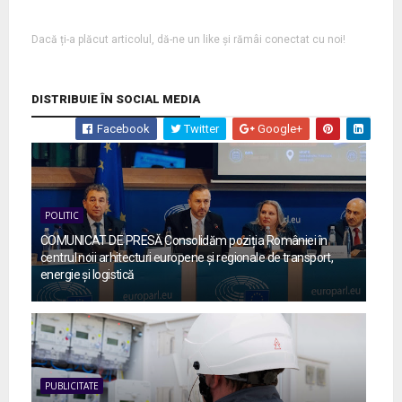
Dacă ți-a plăcut articolul, dă-ne un like și rămâi conectat cu noi!
DISTRIBUIE ÎN SOCIAL MEDIA
Facebook
Twitter
Google+
POLITIC
COMUNICAT DE PRESĂ Consolidăm poziția României în
centrul noii arhitecturi europene și regionale de transport,
energie și logistică
PUBLICITATE