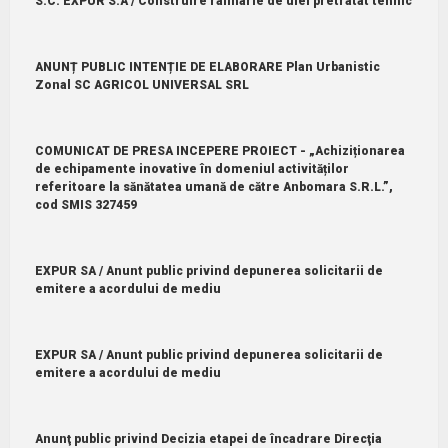
S.C. EXPUR S.A / Construire rafinarie de ulei pretratat tehnic
ANUNȚ PUBLIC INTENȚIE DE ELABORARE Plan Urbanistic
Zonal SC AGRICOL UNIVERSAL SRL
COMUNICAT DE PRESA INCEPERE PROIECT - „Achiziționarea
de echipamente inovative în domeniul activităților
referitoare la sănătatea umană de către Anbomara S.R.L.”,
cod SMIS 327459
EXPUR SA / Anunt public privind depunerea solicitarii de
emitere a acordului de mediu
EXPUR SA / Anunt public privind depunerea solicitarii de
emitere a acordului de mediu
Anunţ public privind Decizia etapei de încadrare Direcţia