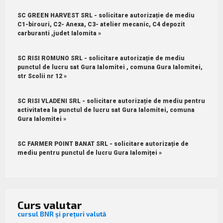
SC GREEN HARVEST SRL - solicitare autorizație de mediu
C1-birouri, C2- Anexa, C3- atelier mecanic, C4 depozit
carburanti ,judet Ialomita »
SC RISI ROMUNO SRL - solicitare autorizație de mediu
punctul de lucru sat Gura Ialomitei , comuna Gura Ialomitei,
str Scolii nr 12 »
SC RISI VLADENI SRL - solicitare autorizație de mediu pentru
activitatea la punctul de lucru sat Gura Ialomitei, comuna
Gura Ialomitei »
SC FARMER POINT BANAT SRL - solicitare autorizație de
mediu pentru punctul de lucru Gura Ialomiței »
Curs valutar
cursul BNR și prețuri valută