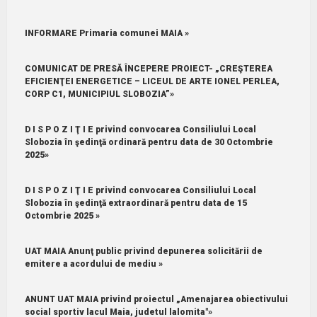
INFORMARE Primaria comunei MAIA »
COMUNICAT DE PRESĂ ÎNCEPERE PROIECT- „CREŞTEREA
EFICIENŢEI ENERGETICE – LICEUL DE ARTE IONEL PERLEA,
CORP C1, MUNICIPIUL SLOBOZIA”»
D I S P O Z I Ţ I E privind convocarea Consiliului Local
Slobozia în şedinţă ordinară pentru data de 30 Octombrie
2025»
D I S P O Z I Ţ I E privind convocarea Consiliului Local
Slobozia în şedinţă extraordinară pentru data de 15
Octombrie 2025 »
UAT MAIA Anunţ public privind depunerea solicitării de
emitere a acordului de mediu »
ANUNT UAT MAIA privind proiectul „Amenajarea obiectivului
social sportiv lacul Maia, judetul lalomita"»