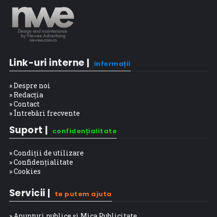
Link-uri interne |
informații
» Despre noi
» Redacția
» Contact
» Întrebări frecvente
Suport |
confidențialitate
» Condiții de utilizare
» Confidențialitate
» Cookies
Servicii |
te putem ajuta
» Anunțuri publice și Mica Publicitate