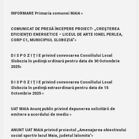
INFORMARE Primaria comunei MAIA »
COMUNICAT DE PRESĂ ÎNCEPERE PROIECT- „CREŞTEREA
EFICIENŢEI ENERGETICE – LICEUL DE ARTE IONEL PERLEA,
CORP C1, MUNICIPIUL SLOBOZIA”»
D I S P O Z I Ţ I E privind convocarea Consiliului Local
Slobozia în şedinţă ordinară pentru data de 30 Octombrie
2025»
D I S P O Z I Ţ I E privind convocarea Consiliului Local
Slobozia în şedinţă extraordinară pentru data de 15
Octombrie 2025 »
UAT MAIA Anunţ public privind depunerea solicitării de
emitere a acordului de mediu »
ANUNT UAT MAIA privind proiectul „Amenajarea obiectivului
social sportiv lacul Maia, judetul lalomita"»