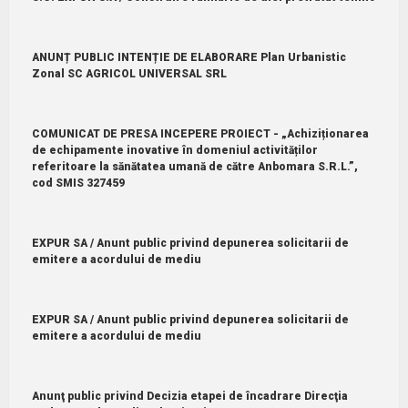
ANUNȚ PUBLIC INTENȚIE DE ELABORARE Plan Urbanistic
Zonal SC AGRICOL UNIVERSAL SRL
COMUNICAT DE PRESA INCEPERE PROIECT - „Achiziționarea
de echipamente inovative în domeniul activităților
referitoare la sănătatea umană de către Anbomara S.R.L.”,
cod SMIS 327459
EXPUR SA / Anunt public privind depunerea solicitarii de
emitere a acordului de mediu
EXPUR SA / Anunt public privind depunerea solicitarii de
emitere a acordului de mediu
Anunţ public privind Decizia etapei de încadrare Direcţia