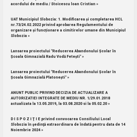
acordului de mediu / Stoicescu loan Cristian »
UAT Municipiul Slobozia: 1.⁠ ⁠Modificarea și completarea HCL
nr.73/24.02.2022 privind aprobarea Regulamentului de
organizare și funcționare a cimitirelor umane din Municipiul
Slobozia »
Lansarea proiectului "Reducerea Abandonului Școlar în
Școala Gimnazială Radu Vodă Fetești" »
Lansarea proiectului "Reducerea Abandonului Școlar în
Școala Gimnazială Platonești" »
ANUNT PUBLIC PRIVIND DECIZIA DE ACTUALIZARE A
AUTORIZATIEI INTEGRATE DE MEDIU NR. 1/29.01.2018
actualizata la 13.05.2019, la 03.08.2020 si la 05.02.20 »
D I S P O Z I Ţ I E privind convocarea Consiliului Local
Slobozia în şedinţă extraordinara de îndată pentru data de 14
Noiembrie 2024 »