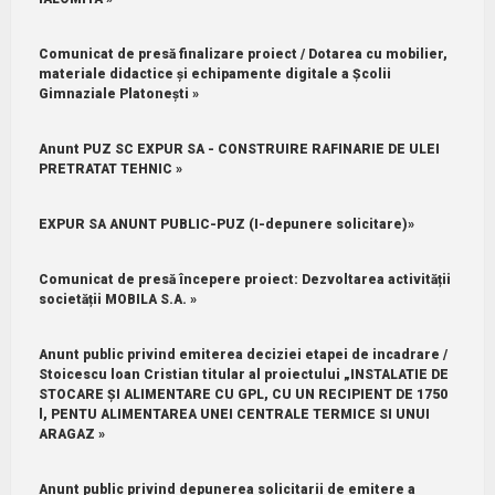
Comunicat de presă finalizare proiect / Dotarea cu mobilier,
materiale didactice și echipamente digitale a Școlii
Gimnaziale Platonești »
Anunt PUZ SC EXPUR SA - CONSTRUIRE RAFINARIE DE ULEI
PRETRATAT TEHNIC »
EXPUR SA ANUNT PUBLIC-PUZ (I-depunere solicitare)»
Comunicat de presă începere proiect: Dezvoltarea activității
societății MOBILA S.A. »
Anunt public privind emiterea deciziei etapei de incadrare /
Stoicescu loan Cristian titular al proiectului „INSTALATIE DE
STOCARE ȘI ALIMENTARE CU GPL, CU UN RECIPIENT DE 1750
l, PENTU ALIMENTAREA UNEI CENTRALE TERMICE SI UNUI
ARAGAZ »
Anunt public privind depunerea solicitarii de emitere a