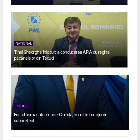
NAȚIONAL
Tinel Gheorghe, înlocuit la conducerea APIA cu regina
păcănelelor din Tecuci
POLITIC
Fostul primar al comunei Ciulnița, numit în funcția de
subprefect