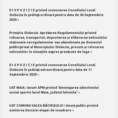
D I S P O Z I Ţ I E privind convocarea Consiliului Local
Slobozia în şedinţă ordinară pentru data de 30 Septembrie
2025 »
Primăria Slobozia: Aprobarea Regulamentului privind
ridicarea, transportul, depozitarea și eliberarea vehiculelor
staționate neregulamentar sau abandonate pe domeniul
public/privat al Municipiului Slobozia, precum și relocarea
vehiculelor în situațiile expres prevăzute de lege »
D I S P O Z I Ţ I E privind convocarea Consiliului Local
Slobozia în şedinţă extraordinară pentru data de 11
Septembrie 2025 »
UAT MAIA / Anunt APM privind "Amenajarea obiectivului
social sportiv lacul Maia, judetul lalomita" »
UAT COMUNA VALEA MĂCRIȘULUI / Anunț public privind
emiterea Deciziei etapei de incadrare »