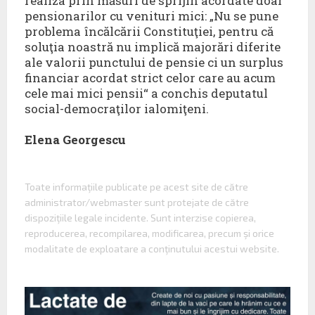
realiza prin măsuri de sprijin acordate doar
pensionarilor cu venituri mici: „Nu se pune
problema încălcării Constituţiei, pentru că
soluţia noastră nu implică majorări diferite
ale valorii punctului de pensie ci un surplus
financiar acordat strict celor care au acum
cele mai mici pensii“ a conchis deputatul
social-democraţilor ialomiţeni.
Elena Georgescu
Toate informaţiile publicate pe acest site de către
administrator/webmaster sunt protejate de către
dispoziţiile legale incidente. Sunt interzise copierea,
reproducerea, recompilarea, modificarea, precum şi orice
modalitate de exploatare a conţinutului acestui website.