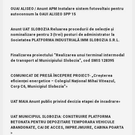
OUAI ALISEO / Anunt APM Instalare sistem fotovoltaic pentru
autoconsum la OAUI ALISEO SPP 15
Anunt UAT SLOBOZIA Reluarea procedurii de selecție și
nominalizare pentru 3 (trei) posturi de administrator la
Societatea PLATFORMA INDUSTRIALĂ IMM SLOBOZIA S.R.L.
Finalizarea proiectului “Realizarea unui terminal intermodal
de transport al Municipiului Slobozia”, cod SMIS 128395
COMUNICAT DE PRESĂ ÎNCEPERE PROIECT- „Creșterea
eficienței energetice – Colegiul Național Mihai Viteazul,
Corp C6, Municipiul Slobozia”»
UAT MAIA Anunt public privind decizia etapei de incadrare»
UAT MUNICIPIUL SLOBOZIA: CONSTRUIRE PLATFORMA
BETONATA PENTRU DEPOZITARE TEMPORARA VEHICULE
ABANDONATE, CAI DE ACCES, IMPREJMUIRE, CABINA POARTA
»