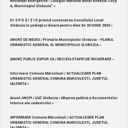
eficienței energetice- Colegiul National Mihai Viteazul Corp
A, Municiopiul Slobozia” »
D I S P O Z I Ţ I E privind convocarea Consiliului Local
Slobozia în şedinţă ordinară pentru data de 30 IUNIE 2025 »
ANUNŢ DE MEDIU / Primăria Municipiului Slobozia - PLANUL
URBANISTIC GENERAL AL MUNICIPIULUI SLOBOZIA »
ANUNŢ PUBLIC EXPUR SA / DECIZIA ETAPEI DE ÎNCADRARE »
Informare Comuna Mărculești / ACTUALIZARE PLAN
URBANISTIC GENERAL COMUNA MARCULESTI, JUDETUL
IALOMITA »
Anunt ANCPI / UAT Slobozia / Afișarea publică a documentelor
tehnice ale cadastrului »
INFORMARE Comuna Mărculești / ACTUALIZARE PLAN
URBANISTIC GENERAL COMUNA MARCULESTI, JUDETUL
IALOMITA »