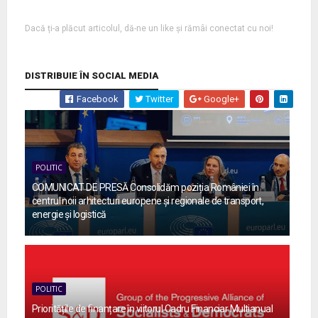
Dacă ți-a plăcut articolul, dă-ne un like și rămâi conectat cu noi!
DISTRIBUIE ÎN SOCIAL MEDIA
Facebook
Twitter
Google+
POLITIC
COMUNICAT DE PRESĂ Consolidăm poziția României în
centrul noii arhitecturi europene și regionale de transport,
energie și logistică
POLITIC
Prioritățile de finanțare în viitorul Cadru Financiar Multianual