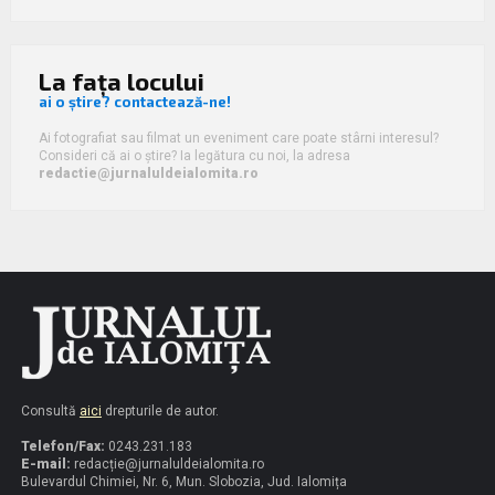
La fața locului
ai o știre? contactează-ne!
Ai fotografiat sau filmat un eveniment care poate stârni interesul?
Consideri că ai o știre? Ia legătura cu noi, la adresa
redactie@jurnaluldeialomita.ro
Consultă
aici
drepturile de autor.
Telefon/Fax:
0243.231.183
E-mail:
redacț
ie@jurnaluldeialomita.ro
Bulevardul Chimiei, Nr. 6, Mun. Slobozia, Jud. Ialomița