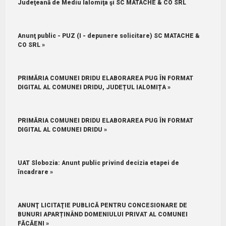
Judeţeană de Mediu Ialomiţa şi SC MATACHE & CO SRL
Anunţ public - PUZ (I - depunere solicitare) SC MATACHE &
CO SRL »
PRIMĂRIA COMUNEI DRIDU ELABORAREA PUG ÎN FORMAT
DIGITAL AL COMUNEI DRIDU, JUDEȚUL IALOMIȚA »
PRIMĂRIA COMUNEI DRIDU ELABORAREA PUG ÎN FORMAT
DIGITAL AL COMUNEI DRIDU »
UAT Slobozia: Anunt public privind decizia etapei de
încadrare »
ANUNŢ LICITAŢIE PUBLICĂ PENTRU CONCESIONARE DE
BUNURI APARȚINÂND DOMENIULUI PRIVAT AL COMUNEI
FĂCĂENI »