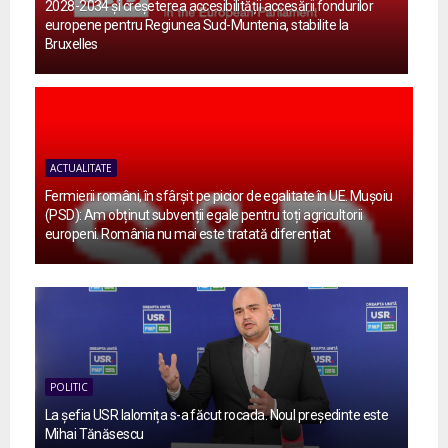
2028-2034 și creșeterea accesibilității accesării fondurilor
europene pentru Regiunea Sud-Muntenia, stabilite la
Bruxelles
ACTUALITATE
Fermierii români, în sfârșit pe picior de egalitate în UE. Mușoiu
(PSD): Am obținut subvenții egale pentru toți agricultorii
europeni. România nu mai este tratată diferențiat
POLITIC
La șefia USR Ialomița s-a făcut rocada. Noul președinte este
Mihai Tănăsescu