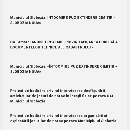
Municipiul Slobozia: INTOCMIRE PUZ EXTINDERE CIMITIR -
SLOBOZIA NOUA»
UAT Amara: ANUNȚ PREALABIL PRIVIND AFIȘAREA PUBLICĂ A
DOCUMENTELOR TEHNICE ALE CADASTRULUI »
Municipiul Slobozia: «ÎNTOCMIRE PUZ EXTINDERE CIMITIR -
SLOBOZIA NOUA»
Proiect de hotărâre privind interzicerea desfășurării
activităților de jocuri de noroc în locații fizice pe raza UAT
Municipiul Slobozia
Proiect de hotărâre privind interzicerea organizării și
exploatării jocurilor de noroc pe raza Municipiului Slobozia