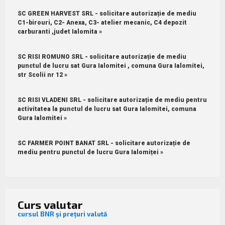
SC GREEN HARVEST SRL - solicitare autorizație de mediu
C1-birouri, C2- Anexa, C3- atelier mecanic, C4 depozit
carburanti ,judet Ialomita »
SC RISI ROMUNO SRL - solicitare autorizație de mediu
punctul de lucru sat Gura Ialomitei , comuna Gura Ialomitei,
str Scolii nr 12 »
SC RISI VLADENI SRL - solicitare autorizație de mediu pentru
activitatea la punctul de lucru sat Gura Ialomitei, comuna
Gura Ialomitei »
SC FARMER POINT BANAT SRL - solicitare autorizație de
mediu pentru punctul de lucru Gura Ialomiței »
Curs valutar
cursul BNR și prețuri valută