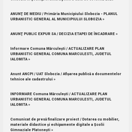
ANUNŢ DE MEDIU / Primăria Municipiului Slobozia - PLANUL
URBANISTIC GENERAL AL MUNICIPIULUI SLOBOZIA »
ANUNŢ PUBLIC EXPUR SA / DECIZIA ETAPEI DE ÎNCADRARE »
Informare Comuna Mărculești / ACTUALIZARE PLAN
URBANISTIC GENERAL COMUNA MARCULESTI, JUDETUL
IALOMITA »
Anunt ANCPI / UAT Slobozia / Afișarea publică a documentelor
tehnice ale cadastrului »
INFORMARE Comuna Mărculești / ACTUALIZARE PLAN
URBANISTIC GENERAL COMUNA MARCULESTI, JUDETUL
IALOMITA »
Comunicat de presă finalizare proiect / Dotarea cu mobilier,
materiale didactice și echipamente digitale a Școlii
Gimnaziale Platonești »