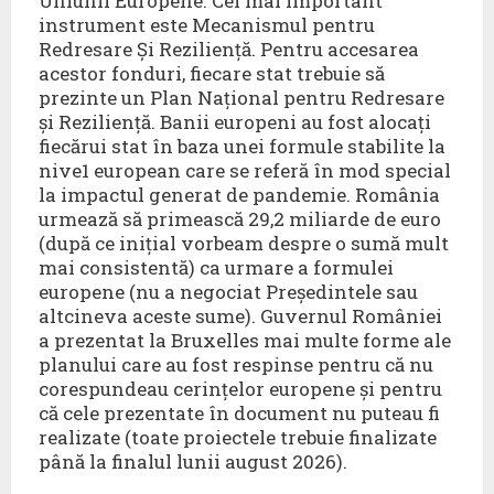
Uniunii Europene. Cel mai important
instrument este Mecanismul pentru
Redresare Și Reziliență. Pentru accesarea
acestor fonduri, fiecare stat trebuie să
prezinte un Plan Național pentru Redresare
și Reziliență. Banii europeni au fost alocați
fiecărui stat în baza unei formule stabilite la
nive1 european care se referă în mod special
la impactul generat de pandemie. România
urmează să primească 29,2 miliarde de euro
(după ce inițial vorbeam despre o sumă mult
mai consistentă) ca urmare a formulei
europene (nu a negociat Președintele sau
altcineva aceste sume). Guvernul României
a prezentat la Bruxelles mai multe forme ale
planului care au fost respinse pentru că nu
corespundeau cerințelor europene și pentru
că cele prezentate în document nu puteau fi
realizate (toate proiectele trebuie finalizate
până la finalul lunii august 2026).