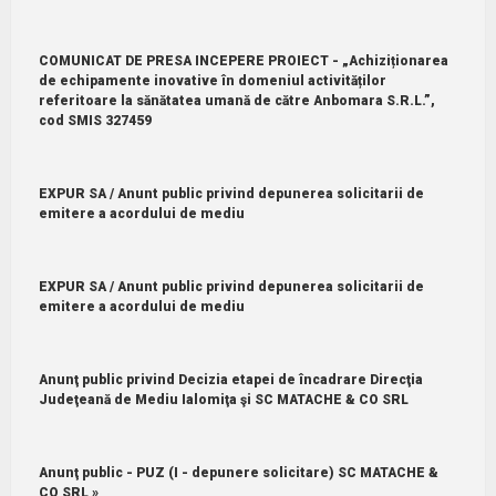
COMUNICAT DE PRESA INCEPERE PROIECT - „Achiziționarea
de echipamente inovative în domeniul activităților
referitoare la sănătatea umană de către Anbomara S.R.L.”,
cod SMIS 327459
EXPUR SA / Anunt public privind depunerea solicitarii de
emitere a acordului de mediu
EXPUR SA / Anunt public privind depunerea solicitarii de
emitere a acordului de mediu
Anunţ public privind Decizia etapei de încadrare Direcţia
Judeţeană de Mediu Ialomiţa şi SC MATACHE & CO SRL
Anunţ public - PUZ (I - depunere solicitare) SC MATACHE &
CO SRL »