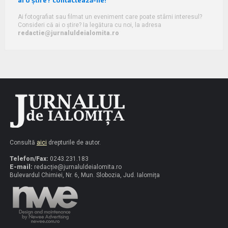
Ai fotografiat sau filmat un eveniment care poate stârni interesul?
Consideri că ai o știre? Ia legătura cu noi, la adresa
redactie@jurnaluldeialomita.ro
Consultă
aici
drepturile de autor.
Telefon/Fax:
0243.231.183
E-mail:
redacț
ie@jurnaluldeialomita.ro
Bulevardul Chimiei, Nr. 6, Mun. Slobozia, Jud. Ialomița