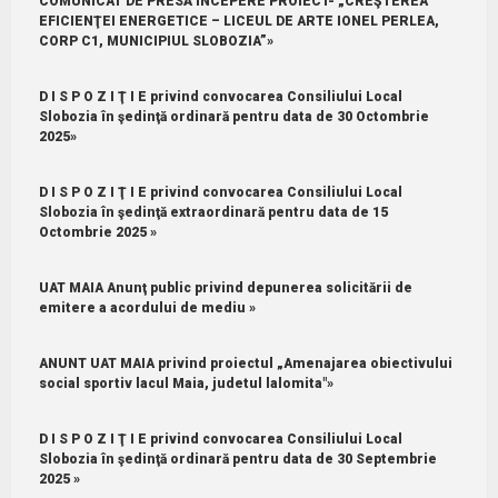
COMUNICAT DE PRESĂ ÎNCEPERE PROIECT- „CREŞTEREA
EFICIENŢEI ENERGETICE – LICEUL DE ARTE IONEL PERLEA,
CORP C1, MUNICIPIUL SLOBOZIA”»
D I S P O Z I Ţ I E privind convocarea Consiliului Local
Slobozia în şedinţă ordinară pentru data de 30 Octombrie
2025»
D I S P O Z I Ţ I E privind convocarea Consiliului Local
Slobozia în şedinţă extraordinară pentru data de 15
Octombrie 2025 »
UAT MAIA Anunţ public privind depunerea solicitării de
emitere a acordului de mediu »
ANUNT UAT MAIA privind proiectul „Amenajarea obiectivului
social sportiv lacul Maia, judetul lalomita"»
D I S P O Z I Ţ I E privind convocarea Consiliului Local
Slobozia în şedinţă ordinară pentru data de 30 Septembrie
2025 »