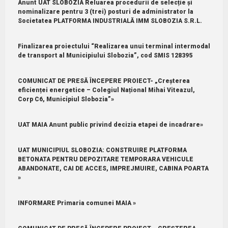
Anunt UAT SLOBOZIA Reluarea procedurii de selecție și
nominalizare pentru 3 (trei) posturi de administrator la
Societatea PLATFORMA INDUSTRIALĂ IMM SLOBOZIA S.R.L.
Finalizarea proiectului “Realizarea unui terminal intermodal
de transport al Municipiului Slobozia”, cod SMIS 128395
COMUNICAT DE PRESĂ ÎNCEPERE PROIECT- „Creșterea
eficienței energetice – Colegiul Național Mihai Viteazul,
Corp C6, Municipiul Slobozia”»
UAT MAIA Anunt public privind decizia etapei de incadrare»
UAT MUNICIPIUL SLOBOZIA: CONSTRUIRE PLATFORMA
BETONATA PENTRU DEPOZITARE TEMPORARA VEHICULE
ABANDONATE, CAI DE ACCES, IMPREJMUIRE, CABINA POARTA
»
INFORMARE Primaria comunei MAIA »