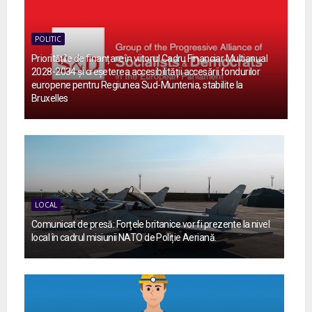
POLITIC
Prioritățile de finanțare în viitorul Cadru Financiar Multianual
2028-2034 și creșeterea accesibilității accesării fondurilor
europene pentru Regiunea Sud-Muntenia, stabilite la
Bruxelles
LOCAL
Comunicat de presă: Forțele britanice vor fi prezente la nivel
local în cadrul misiunii NATO de Poliție Aeriană.