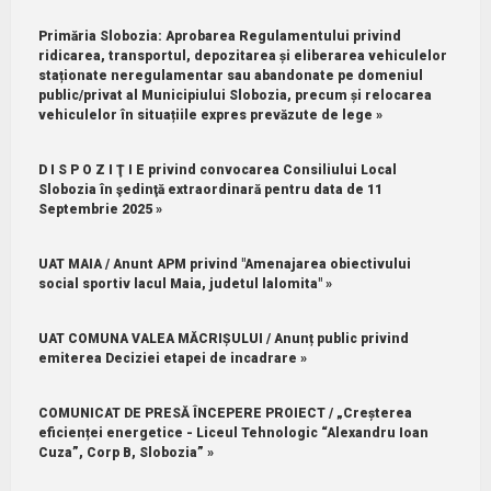
Primăria Slobozia: Aprobarea Regulamentului privind
ridicarea, transportul, depozitarea și eliberarea vehiculelor
staționate neregulamentar sau abandonate pe domeniul
public/privat al Municipiului Slobozia, precum și relocarea
vehiculelor în situațiile expres prevăzute de lege »
D I S P O Z I Ţ I E privind convocarea Consiliului Local
Slobozia în şedinţă extraordinară pentru data de 11
Septembrie 2025 »
UAT MAIA / Anunt APM privind "Amenajarea obiectivului
social sportiv lacul Maia, judetul lalomita" »
UAT COMUNA VALEA MĂCRIȘULUI / Anunț public privind
emiterea Deciziei etapei de incadrare »
COMUNICAT DE PRESĂ ÎNCEPERE PROIECT / „Creșterea
eficienței energetice - Liceul Tehnologic “Alexandru Ioan
Cuza”, Corp B, Slobozia” »