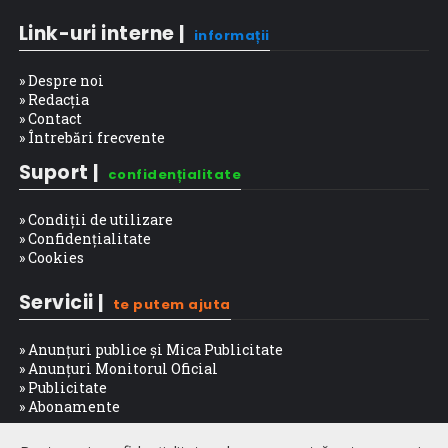
Link-uri interne |
informații
» Despre noi
» Redacția
» Contact
» Întrebări frecvente
Suport |
confidențialitate
» Condiții de utilizare
» Confidențialitate
» Cookies
Servicii |
te putem ajuta
» Anunțuri publice și Mica Publicitate
» Anunțuri Monitorul Oficial
» Publicitate
» Abonamente
Trafic web |
public