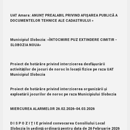
UAT Amara: ANUNȚ PREALABIL PRIVIND AFIȘAREA PUBLICĂ A
DOCUMENTELOR TEHNICE ALE CADASTRULUI »
Municipiul Slobozia: «ÎNTOCMIRE PUZ EXTINDERE CIMITIR -
SLOBOZIA NOUA»
Proiect de hotărâre privind interzicerea desfășurării
activităților de jocuri de noroc în locații fizice pe raza UAT
Municipiul Slobozia
Proiect de hotărâre privind interzicerea organizării și
exploatării jocurilor de noroc pe raza Municipiului Slobozia
MIERCUREA ALARMELOR 26.02.2026-04.03.2026
D I S P O Z I Ţ I E privind convocarea Consiliului Local
Slobozia în şedinţă ordinară pentru data de 26 Februarie 2026