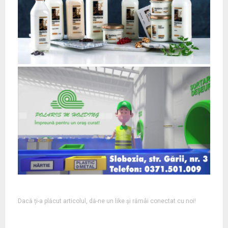
Dacă ți-a plăcut articolul, dă-ne un like și rămâi conectat cu noi!