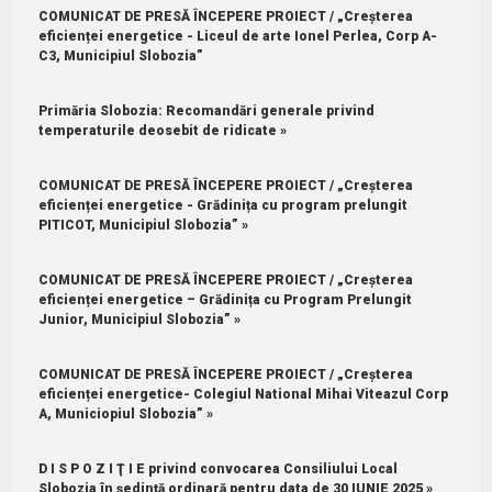
COMUNICAT DE PRESĂ ÎNCEPERE PROIECT / „Creșterea
eficienței energetice - Liceul de arte Ionel Perlea, Corp A-
C3, Municipiul Slobozia”
Primăria Slobozia: Recomandări generale privind
temperaturile deosebit de ridicate »
COMUNICAT DE PRESĂ ÎNCEPERE PROIECT / „Creșterea
eficienței energetice - Grădinița cu program prelungit
PITICOT, Municipiul Slobozia” »
COMUNICAT DE PRESĂ ÎNCEPERE PROIECT / „Creșterea
eficienței energetice – Grădinița cu Program Prelungit
Junior, Municipiul Slobozia” »
COMUNICAT DE PRESĂ ÎNCEPERE PROIECT / „Creșterea
eficienței energetice- Colegiul National Mihai Viteazul Corp
A, Municiopiul Slobozia” »
D I S P O Z I Ţ I E privind convocarea Consiliului Local
Slobozia în şedinţă ordinară pentru data de 30 IUNIE 2025 »