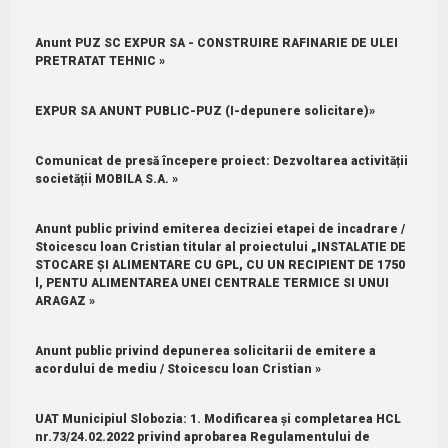
Anunt PUZ SC EXPUR SA - CONSTRUIRE RAFINARIE DE ULEI
PRETRATAT TEHNIC »
EXPUR SA ANUNT PUBLIC-PUZ (I-depunere solicitare)»
Comunicat de presă începere proiect: Dezvoltarea activității
societății MOBILA S.A. »
Anunt public privind emiterea deciziei etapei de incadrare /
Stoicescu loan Cristian titular al proiectului „INSTALATIE DE
STOCARE ȘI ALIMENTARE CU GPL, CU UN RECIPIENT DE 1750
l, PENTU ALIMENTAREA UNEI CENTRALE TERMICE SI UNUI
ARAGAZ »
Anunt public privind depunerea solicitarii de emitere a
acordului de mediu / Stoicescu loan Cristian »
UAT Municipiul Slobozia: 1.⁠ ⁠Modificarea și completarea HCL
nr.73/24.02.2022 privind aprobarea Regulamentului de