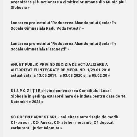
organizare și funcționare a cimitirelor umane din Municipiul
Slobozia »
Lansarea proiectului "Reducerea Abandonului Școlar în
Școala Gimnazială Radu Vodă Fetești" »
Lansarea proiectului "Reducerea Abandonului Școlar în
Școala Gimnazială Platonești" »
ANUNT PUBLIC PRIVIND DECIZIA DE ACTUALIZARE A
AUTORIZATIEI INTEGRATE DE MEDIU NR. 1/29.01.2018
actualizata la 13.05.2019, la 03.08.2020 si la 05.02.20 »
D I S P O Z I Ţ I E privind convocarea Consiliului Local
Slobozia în şedinţă extraordinara de îndată pentru data de 14
Noiembrie 2024 »
SC GREEN HARVEST SRL - solicitare autorizație de mediu
C1-birouri, C2- Anexa, C3- atelier mecanic, C4 depozit
carburanti ,judet Ialomita »