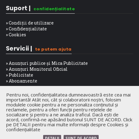
Suport |
confidențialitate
» Condiții de utilizare
» Confidențialitate
» Cookies
Servicii |
te putem ajuta
» Anunțuri publice și Mica Publicitate
» Anunțuri Monitorul Oficial
» Publicitate
» Abonamente
Trafic web |
public
Pentru noi, confidențialitatea dumneavoastră este cea mai
importantă! Atât noi, cât și colaboratorii noștri, folosim
modulele cookie pentru a ne personaliza conținutul și
Mai multe detalii despre traficul website-ului puteți găsi la
acest link
.
reclamele, pentru a oferi funcții pentru rețelele de
Informațiile sunt bazate pe statistici Google Analytics
socializare și pentru a ne analiza traficul. Dacă ești de
acord, confirmă-ne apăsând butonul SUNT DE ACORD. Click
pe DETALII pentru mai multe informații despre Cookies și
confidențialitate
DETALII
SUNT DE ACORD
Copyright © 2016-2024 Jurnalul de Ialomița