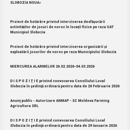
SLOBOZIA NOUA»
Proiect de hotărâre privind interzicerea desfășurării
activităților de jocuri de noroc în locații fizice pe raza UAT
Municipiul Slobozia
Proiect de hotărâre privind interzicerea organizării și
exploatării jocurilor de noroc pe raza Municipiului Slobozia
MIERCUREA ALARMELOR 26.02.2026-04.03.2026
D I S P O Z I Ţ I E privind convocarea Consiliului Local
Slobozia în şedinţă ordinară pentru data de 26 Februarie 2026
Anunţ public - Autorizare ANMAP - SC Moldova Farming
Agricultura SRL
D I S P O Z I Ţ I E privind convocarea Consiliului Local
Slobozia în şedinţă ordinară pentru data de 29 Ianuarie 2026