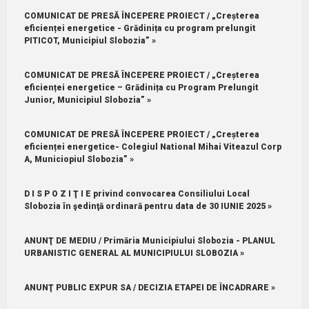
COMUNICAT DE PRESĂ ÎNCEPERE PROIECT / „Creșterea
eficienței energetice - Grădinița cu program prelungit
PITICOT, Municipiul Slobozia” »
COMUNICAT DE PRESĂ ÎNCEPERE PROIECT / „Creșterea
eficienței energetice – Grădinița cu Program Prelungit
Junior, Municipiul Slobozia” »
COMUNICAT DE PRESĂ ÎNCEPERE PROIECT / „Creșterea
eficienței energetice- Colegiul National Mihai Viteazul Corp
A, Municiopiul Slobozia” »
D I S P O Z I Ţ I E privind convocarea Consiliului Local
Slobozia în şedinţă ordinară pentru data de 30 IUNIE 2025 »
ANUNŢ DE MEDIU / Primăria Municipiului Slobozia - PLANUL
URBANISTIC GENERAL AL MUNICIPIULUI SLOBOZIA »
ANUNŢ PUBLIC EXPUR SA / DECIZIA ETAPEI DE ÎNCADRARE »