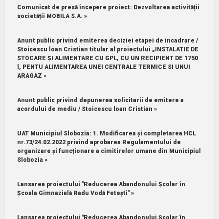
Comunicat de presă începere proiect: Dezvoltarea activității
societății MOBILA S.A. »
Anunt public privind emiterea deciziei etapei de incadrare /
Stoicescu loan Cristian titular al proiectului „INSTALATIE DE
STOCARE ȘI ALIMENTARE CU GPL, CU UN RECIPIENT DE 1750
l, PENTU ALIMENTAREA UNEI CENTRALE TERMICE SI UNUI
ARAGAZ »
Anunt public privind depunerea solicitarii de emitere a
acordului de mediu / Stoicescu loan Cristian »
UAT Municipiul Slobozia: 1.⁠ ⁠Modificarea și completarea HCL
nr.73/24.02.2022 privind aprobarea Regulamentului de
organizare și funcționare a cimitirelor umane din Municipiul
Slobozia »
Lansarea proiectului "Reducerea Abandonului Școlar în
Școala Gimnazială Radu Vodă Fetești" »
Lansarea proiectului "Reducerea Abandonului Școlar în