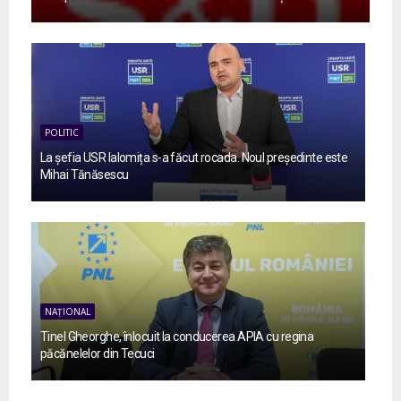
POLITIC
La șefia USR Ialomița s-a făcut rocada. Noul președinte este
Mihai Tănăsescu
NAȚIONAL
Tinel Gheorghe, înlocuit la conducerea APIA cu regina
păcănelelor din Tecuci