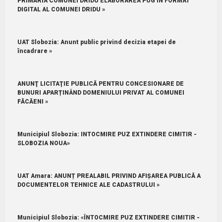
PRIMĂRIA COMUNEI DRIDU ELABORAREA PUG ÎN FORMAT
DIGITAL AL COMUNEI DRIDU »
UAT Slobozia: Anunt public privind decizia etapei de
încadrare »
ANUNŢ LICITAŢIE PUBLICĂ PENTRU CONCESIONARE DE
BUNURI APARȚINÂND DOMENIULUI PRIVAT AL COMUNEI
FĂCĂENI »
Municipiul Slobozia: INTOCMIRE PUZ EXTINDERE CIMITIR -
SLOBOZIA NOUA»
UAT Amara: ANUNȚ PREALABIL PRIVIND AFIȘAREA PUBLICĂ A
DOCUMENTELOR TEHNICE ALE CADASTRULUI »
Municipiul Slobozia: «ÎNTOCMIRE PUZ EXTINDERE CIMITIR -