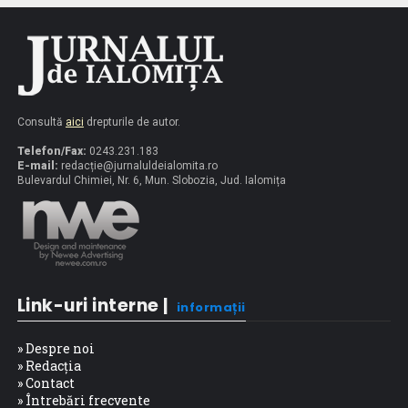
Consultă
aici
drepturile de autor.
Telefon/Fax:
0243.231.183
E-mail:
redacț
ie@jurnaluldeialomita.ro
Bulevardul Chimiei, Nr. 6, Mun. Slobozia, Jud. Ialomița
Link-uri interne |
informații
» Despre noi
» Redacția
» Contact
» Întrebări frecvente