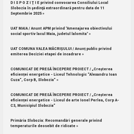
D I S P O Z I Ţ I E privind convocarea Consiliului Local
Slobozia în şedinţă extraordinară pentru data de 11
Septembrie 2025 »
UAT MAIA / Anunt APM privind "Amenajarea obiectivului
social sportiv lacul Maia, judetul lalomita" »
UAT COMUNA VALEA MĂCRIȘULUI / Anunț public privind
emiterea Deciziei etapei de incadrare »
COMUNICAT DE PRESĂ ÎNCEPERE PROIECT / „Creșterea
eficienței energetice - Liceul Tehnologic “Alexandru Ioan
Cuza”, Corp B, Slobozia” »
COMUNICAT DE PRESĂ ÎNCEPERE PROIECT / „Creșterea
eficienței energetice - Liceul de arte Ionel Perlea, Corp A-
C3, Municipiul Slobozia”
Primăria Slobozia: Recomandări generale privind
temperaturile deosebit de ridicate »