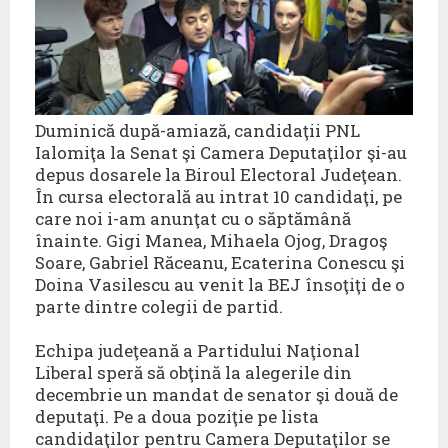
Duminică după-amiază, candidaţii PNL
Ialomiţa la Senat şi Camera Deputaţilor şi-au
depus dosarele la Biroul Electoral Judeţean.
În cursa electorală au intrat 10 candidaţi, pe
care noi i-am anunţat cu o săptămână
înainte. Gigi Manea, Mihaela Ojog, Dragoş
Soare, Gabriel Răceanu, Ecaterina Conescu şi
Doina Vasilescu au venit la BEJ însoţiţi de o
parte dintre colegii de partid.
Echipa judeţeană a Partidului Naţional
Liberal speră să obţină la alegerile din
decembrie un mandat de senator şi două de
deputaţi. Pe a doua poziţie pe lista
candidaţilor pentru Camera Deputaţilor se