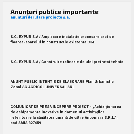
Anunțuri publice importante
anunțuri derulare proiecte ș.a.
S.C. EXPUR S.A / Amplasare instalatie procesare srot de
floarea-soarelui in constructie existenta C34
S.C. EXPUR S.A / Construire rafinarie de ulei pretratat tehnic
ANUNȚ PUBLIC INTENȚIE DE ELABORARE Plan Urbanistic
Zonal SC AGRICOL UNIVERSAL SRL
COMUNICAT DE PRESA INCEPERE PROIECT - „Achiziționarea
de echipamente inovative în domeniul activităților
referitoare la sănătatea umană de către Anbomara S.R.L.”,
cod SMIS 327459