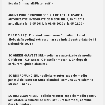
Școala Gimnazială Platonești" »
ANUNT PUBLIC PRIVIND DECIZIA DE ACTUALIZARE A
AUTORIZATIEI INTEGRATE DE MEDIU NR. 1/29.01.2018
actualizata la 13.05.2019, la 03.08.2020 si la 05.02.20 »
D I S P O Z I Ţ I E privind convocarea Consiliului Local
Slobozia în şedinţă extraordinara de îndată pentru data de 14
Noiembrie 2024 »
SC GREEN HARVEST SRL - solicitare autorizație de mediu
C1-birouri, C2- Anexa, C3- atelier mecanic, C4 depozit
carburanti ,judet Ialomita »
SC RISI ROMUNO SRL - solicitare autorizație de mediu
punctul de lucru sat Gura Ialomitei , comuna Gura Ialomitei,
str Scolii nr 12 »
SC RISI VLADENI SRL - solicitare autorizație de mediu pentru
activitatea la punctul de lucru sat Gura Ialomitei, comuna
Gura Ialomitei »