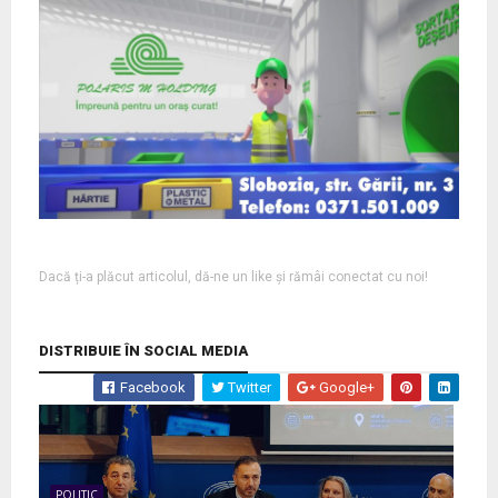
Dacă ți-a plăcut articolul, dă-ne un like și rămâi conectat cu noi!
DISTRIBUIE ÎN SOCIAL MEDIA
Facebook
Twitter
Google+
POLITIC