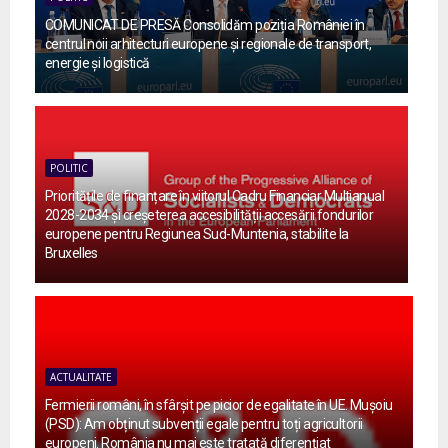
COMUNICAT DE PRESĂ Consolidăm poziția României în
centrul noii arhitecturi europene și regionale de transport,
energie și logistică
POLITIC
Prioritățile de finanțare în viitorul Cadru Financiar Multianual
2028-2034 și creșeterea accesibilității accesării fondurilor
europene pentru Regiunea Sud-Muntenia, stabilite la
Bruxelles
ACTUALITATE
Fermierii români, în sfârșit pe picior de egalitate în UE. Mușoiu
(PSD): Am obținut subvenții egale pentru toți agricultorii
europeni. România nu mai este tratată diferențiat