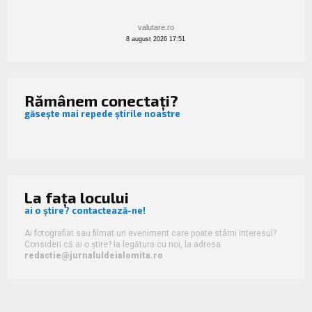
valutare.ro
8 august 2026 17:51
Rămânem conectați?
găsește mai repede știrile noastre
La fața locului
ai o știre? contactează-ne!
Ai fotografiat sau filmat un eveniment care poate stârni interesul?
Consideri că ai o știre? Ia legătura cu noi, la adresa
redactie@jurnaluldeialomita.ro