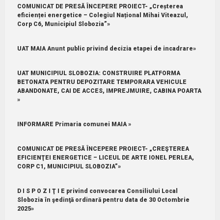
COMUNICAT DE PRESĂ ÎNCEPERE PROIECT- „Creșterea
eficienței energetice – Colegiul Național Mihai Viteazul,
Corp C6, Municipiul Slobozia”»
UAT MAIA Anunt public privind decizia etapei de incadrare»
UAT MUNICIPIUL SLOBOZIA: CONSTRUIRE PLATFORMA
BETONATA PENTRU DEPOZITARE TEMPORARA VEHICULE
ABANDONATE, CAI DE ACCES, IMPREJMUIRE, CABINA POARTA
»
INFORMARE Primaria comunei MAIA »
COMUNICAT DE PRESĂ ÎNCEPERE PROIECT- „CREŞTEREA
EFICIENŢEI ENERGETICE – LICEUL DE ARTE IONEL PERLEA,
CORP C1, MUNICIPIUL SLOBOZIA”»
D I S P O Z I Ţ I E privind convocarea Consiliului Local
Slobozia în şedinţă ordinară pentru data de 30 Octombrie
2025»