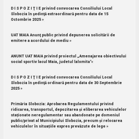
D I S P O Z I Ţ I E privind convocarea Consiliului Local
Slobozia în şedinţă extraordinară pentru data de 15
Octombrie 2025 »
UAT MAIA Anunţ public privind depunerea solicitării de
emitere a acordului de mediu »
ANUNT UAT MAIA privind proiectul „Amenajarea obiectivului
social sportiv lacul Maia, judetul lalomita"»
D I S P O Z I Ţ I E privind convocarea Consiliului Local
Slobozia în şedinţă ordinară pentru data de 30 Septembrie
2025 »
Primăria Slobozia: Aprobarea Regulamentului privind
ridicarea, transportul, depozitarea și eliberarea vehiculelor
staționate neregulamentar sau abandonate pe domeniul
public/privat al Municipiului Slobozia, precum și relocarea
vehiculelor în situațiile expres prevăzute de lege »