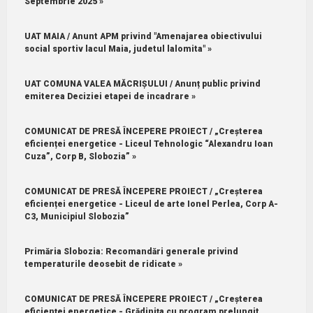
Septembrie 2025 »
UAT MAIA / Anunt APM privind "Amenajarea obiectivului
social sportiv lacul Maia, judetul lalomita" »
UAT COMUNA VALEA MĂCRIȘULUI / Anunț public privind
emiterea Deciziei etapei de incadrare »
COMUNICAT DE PRESĂ ÎNCEPERE PROIECT / „Creșterea
eficienței energetice - Liceul Tehnologic “Alexandru Ioan
Cuza”, Corp B, Slobozia” »
COMUNICAT DE PRESĂ ÎNCEPERE PROIECT / „Creșterea
eficienței energetice - Liceul de arte Ionel Perlea, Corp A-
C3, Municipiul Slobozia”
Primăria Slobozia: Recomandări generale privind
temperaturile deosebit de ridicate »
COMUNICAT DE PRESĂ ÎNCEPERE PROIECT / „Creșterea
eficienței energetice - Grădinița cu program prelungit