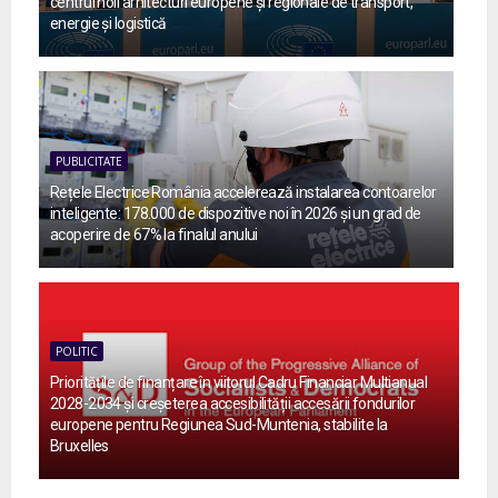
centrul noii arhitecturi europene și regionale de transport,
energie și logistică
PUBLICITATE
Rețele Electrice România accelerează instalarea contoarelor
inteligente: 178.000 de dispozitive noi în 2026 și un grad de
acoperire de 67% la finalul anului
POLITIC
Prioritățile de finanțare în viitorul Cadru Financiar Multianual
2028-2034 și creșeterea accesibilității accesării fondurilor
europene pentru Regiunea Sud-Muntenia, stabilite la
Bruxelles