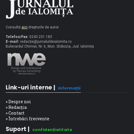
Consultă
aici
drepturile de autor.
Telefon/Fax:
0243.231.183
E-mail:
redacț
ie@jurnaluldeialomita.ro
Bulevardul Chimiei, Nr. 6, Mun. Slobozia, Jud. Ialomița
Link-uri interne |
informații
» Despre noi
» Redacția
» Contact
» Întrebări frecvente
Suport |
confidențialitate