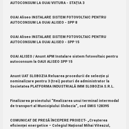
AUTOCONSUM LA OUAI VIITURA - STAȚIA 3
OUAI Aliseo INSTALARE SISTEM FOTOVOLTAIC PENTRU
AUTOCONSUM LA OUAI ALISEO - SPP 8
OUAI Aliseo INSTALARE SISTEM FOTOVOLTAIC PENTRU
AUTOCONSUM LA OUAI ALISEO - SPP 15
OUAI ALISEO / Anunt APM Instalare sistem fotovoltaic pentru
autoconsum la OAUI ALISEO SPP 15
Anunt UAT SLOBOZIA Reluarea procedurii de selecție și
nominalizare pentru 3 (trei) posturi de administrator la
Societatea PLATFORMA INDUSTRIALĂ IMM SLOBOZIA S.R.L.
Finalizarea proiectului “Realizarea unui terminal intermodal
de transport al Municipiului Slobozia”, cod SMIS 128395
COMUNICAT DE PRESĂ ÎNCEPERE PROIECT- „Creșterea
eficienței energetice – Colegiul Național Mihai Viteazul,