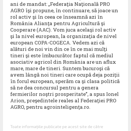
ani de mandat: „Federaţia Naţională PRO
AGRO îşi propune, în continuare, să joace un
rol activ şi în ceea ce înseamnă azi în
România Alianţa pentru Agricultură şi
Cooperare (AAC). Vom juca acelaşi rol activ
şi la nivel european, la organizaţia de nivel
european COPA-COGECA. Vedem azi că
alături de noi vin din ce în ce mai mulţi
tineri şi este îmbucurător faptul că mediul
asociativ agricol din România are un aflux
mare, mare de tineri. Suntem bucuroşi că
avem lângă noi tineri care ocupă deja poziţii
în forul european, sperăm ca şi clasa politică
să ne dea concursul pentru a genera
fermierilor noştri prosperitate”, a spus Ionel
Arion, preşedintele reales al Federaţiei PRO
AGRO, pentru agrointeligenţa.ro.
Toate informaţiile publicate pe acest site de către