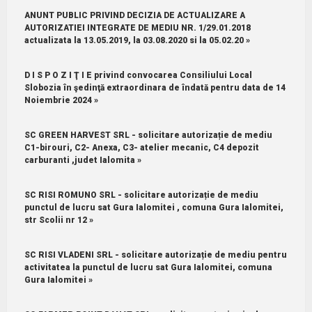
ANUNT PUBLIC PRIVIND DECIZIA DE ACTUALIZARE A
AUTORIZATIEI INTEGRATE DE MEDIU NR. 1/29.01.2018
actualizata la 13.05.2019, la 03.08.2020 si la 05.02.20 »
D I S P O Z I Ţ I E privind convocarea Consiliului Local
Slobozia în şedinţă extraordinara de îndată pentru data de 14
Noiembrie 2024 »
SC GREEN HARVEST SRL - solicitare autorizație de mediu
C1-birouri, C2- Anexa, C3- atelier mecanic, C4 depozit
carburanti ,judet Ialomita »
SC RISI ROMUNO SRL - solicitare autorizație de mediu
punctul de lucru sat Gura Ialomitei , comuna Gura Ialomitei,
str Scolii nr 12 »
SC RISI VLADENI SRL - solicitare autorizație de mediu pentru
activitatea la punctul de lucru sat Gura Ialomitei, comuna
Gura Ialomitei »