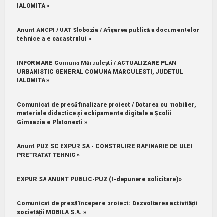
IALOMITA »
Anunt ANCPI / UAT Slobozia / Afișarea publică a documentelor
tehnice ale cadastrului »
INFORMARE Comuna Mărculești / ACTUALIZARE PLAN
URBANISTIC GENERAL COMUNA MARCULESTI, JUDETUL
IALOMITA »
Comunicat de presă finalizare proiect / Dotarea cu mobilier,
materiale didactice și echipamente digitale a Școlii
Gimnaziale Platonești »
Anunt PUZ SC EXPUR SA - CONSTRUIRE RAFINARIE DE ULEI
PRETRATAT TEHNIC »
EXPUR SA ANUNT PUBLIC-PUZ (I-depunere solicitare)»
Comunicat de presă începere proiect: Dezvoltarea activității
societății MOBILA S.A. »