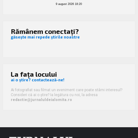
9 august 2026 18:20
Rămânem conectați?
găsește mai repede știrile noastre
La fața locului
ai o știre? contactează-ne!
Ai fotografiat sau filmat un eveniment care poate stârni interesul?
Consideri că ai o știre? Ia legătura cu noi, la adresa
redactie@jurnaluldeialomita.ro