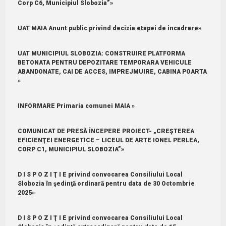
Corp C6, Municipiul Slobozia”»
UAT MAIA Anunt public privind decizia etapei de incadrare»
UAT MUNICIPIUL SLOBOZIA: CONSTRUIRE PLATFORMA
BETONATA PENTRU DEPOZITARE TEMPORARA VEHICULE
ABANDONATE, CAI DE ACCES, IMPREJMUIRE, CABINA POARTA
»
INFORMARE Primaria comunei MAIA »
COMUNICAT DE PRESĂ ÎNCEPERE PROIECT- „CREŞTEREA
EFICIENŢEI ENERGETICE – LICEUL DE ARTE IONEL PERLEA,
CORP C1, MUNICIPIUL SLOBOZIA”»
D I S P O Z I Ţ I E privind convocarea Consiliului Local
Slobozia în şedinţă ordinară pentru data de 30 Octombrie
2025»
D I S P O Z I Ţ I E privind convocarea Consiliului Local