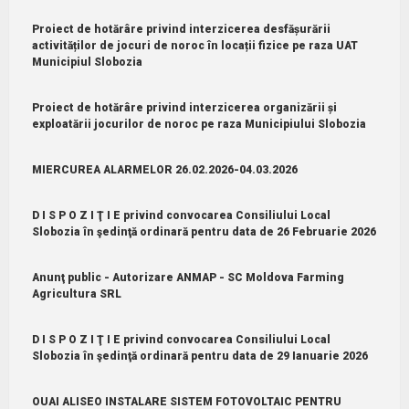
Proiect de hotărâre privind interzicerea desfășurării
activităților de jocuri de noroc în locații fizice pe raza UAT
Municipiul Slobozia
Proiect de hotărâre privind interzicerea organizării și
exploatării jocurilor de noroc pe raza Municipiului Slobozia
MIERCUREA ALARMELOR 26.02.2026-04.03.2026
D I S P O Z I Ţ I E privind convocarea Consiliului Local
Slobozia în şedinţă ordinară pentru data de 26 Februarie 2026
Anunţ public - Autorizare ANMAP - SC Moldova Farming
Agricultura SRL
D I S P O Z I Ţ I E privind convocarea Consiliului Local
Slobozia în şedinţă ordinară pentru data de 29 Ianuarie 2026
OUAI ALISEO INSTALARE SISTEM FOTOVOLTAIC PENTRU