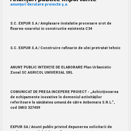
anunțuri derulare proiecte ș.a.
S.C. EXPUR S.A / Amplasare instalatie procesare srot de
floarea-soarelui in constructie existenta C34
S.C. EXPUR S.A / Construire rafinarie de ulei pretratat tehnic
ANUNȚ PUBLIC INTENȚIE DE ELABORARE Plan Urbanistic
Zonal SC AGRICOL UNIVERSAL SRL
COMUNICAT DE PRESA INCEPERE PROIECT - „Achiziționarea
de echipamente inovative în domeniul activităților
referitoare la sănătatea umană de către Anbomara S.R.L.”,
cod SMIS 327459
EXPUR SA / Anunt public privind depunerea solicitarii de