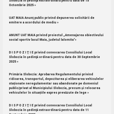
Slobozia în şedinţă extraordinară pentru data de 15
Octombrie 2025 »
UAT MAIA Anunţ public privind depunerea solicitării de
emitere a acordului de mediu »
ANUNT UAT MAIA privind proiectul „Amenajarea obiectivului
social sportiv lacul Maia, judetul lalomita"»
D I S P O Z I Ţ I E privind convocarea Consiliului Local
Slobozia în şedinţă ordinară pentru data de 30 Septembrie
2025 »
Primăria Slobozia: Aprobarea Regulamentului privind
ridicarea, transportul, depozitarea și eliberarea vehiculelor
staționate neregulamentar sau abandonate pe domeniul
public/privat al Municipiului Slobozia, precum și relocarea
vehiculelor în situațiile expres prevăzute de lege »
D I S P O Z I Ţ I E privind convocarea Consiliului Local
Slobozia în şedinţă extraordinară pentru data de 11