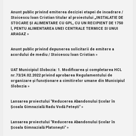
Anunt public privind emiterea deciziei etapei de incadrare /
Stoicescu loan Cristian titular al proiectului „INSTALATIE DE
STOCARE ȘI ALIMENTARE CU GPL, CU UN RECIPIENT DE 1750
l, PENTU ALIMENTAREA UNEI CENTRALE TERMICE SI UNUI
ARAGAZ »
Anunt public privind depunerea solicitarii de emitere a
acordului de mediu / Stoicescu loan Cristian »
UAT Municipiul Slobozia: 1.⁠ ⁠Modificarea și completarea HCL
nr.73/24.02.2022 privind aprobarea Regulamentului de
organizare și funcționare a cimitirelor umane din Municipiul
Slobozia »
Lansarea proiectului "Reducerea Abandonului Școlar în
Școala Gimnazială Radu Vodă Fetești" »
Lansarea proiectului "Reducerea Abandonului Școlar în
Școala Gimnazială Platonești" »