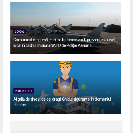
LOCAL
Comunicat de presă: Forțele britanice vor fi prezente la nivel
local în cadrul misiunii NATO de Poliție Aeriană.
PUBLICITATE
Ai grijă de tine și de cei dragi: Ghidul siguranței în domeniul
electric