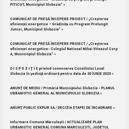
PITICOT, Municipiul Slobozia” »
COMUNICAT DE PRESĂ ÎNCEPERE PROIECT / „Creșterea
eficienței energetice – Grădinița cu Program Prelungit
Junior, Municipiul Slobozia” »
COMUNICAT DE PRESĂ ÎNCEPERE PROIECT / „Creșterea
eficienței energetice- Colegiul National Mihai Viteazul Corp
A, Municiopiul Slobozia” »
D I S P O Z I Ţ I E privind convocarea Consiliului Local
Slobozia în şedinţă ordinară pentru data de 30 IUNIE 2025 »
ANUNŢ DE MEDIU / Primăria Municipiului Slobozia - PLANUL
URBANISTIC GENERAL AL MUNICIPIULUI SLOBOZIA »
ANUNŢ PUBLIC EXPUR SA / DECIZIA ETAPEI DE ÎNCADRARE »
Informare Comuna Mărculești / ACTUALIZARE PLAN
URBANISTIC GENERAL COMUNA MARCULESTI, JUDETUL