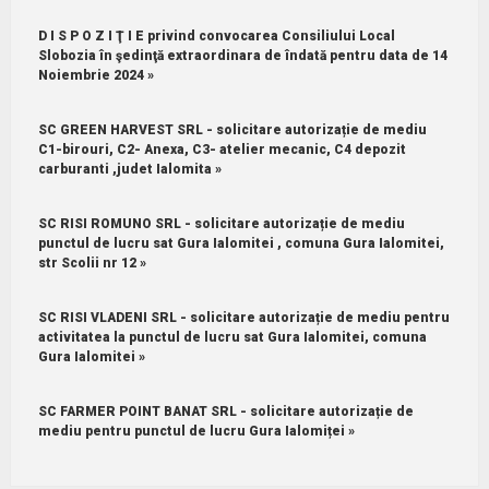
D I S P O Z I Ţ I E privind convocarea Consiliului Local
Slobozia în şedinţă extraordinara de îndată pentru data de 14
Noiembrie 2024 »
SC GREEN HARVEST SRL - solicitare autorizație de mediu
C1-birouri, C2- Anexa, C3- atelier mecanic, C4 depozit
carburanti ,judet Ialomita »
SC RISI ROMUNO SRL - solicitare autorizație de mediu
punctul de lucru sat Gura Ialomitei , comuna Gura Ialomitei,
str Scolii nr 12 »
SC RISI VLADENI SRL - solicitare autorizație de mediu pentru
activitatea la punctul de lucru sat Gura Ialomitei, comuna
Gura Ialomitei »
SC FARMER POINT BANAT SRL - solicitare autorizație de
mediu pentru punctul de lucru Gura Ialomiței »