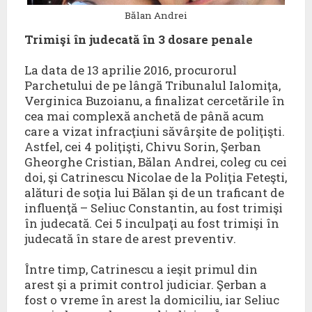
Bălan Andrei
Trimişi în judecată în 3 dosare penale
La data de 13 aprilie 2016, procurorul
Parchetului de pe lângă Tribunalul Ialomiţa,
Verginica Buzoianu, a finalizat cercetările în
cea mai complexă anchetă de până acum
care a vizat infracţiuni săvârşite de poliţişti.
Astfel, cei 4 poliţişti, Chivu Sorin, Şerban
Gheorghe Cristian, Bălan Andrei, coleg cu cei
doi, şi Catrinescu Nicolae de la Poliţia Feteşti,
alături de soţia lui Bălan şi de un traficant de
influenţă – Seliuc Constantin, au fost trimişi
în judecată. Cei 5 inculpaţi au fost trimişi în
judecată în stare de arest preventiv.
Între timp, Catrinescu a ieşit primul din
arest şi a primit control judiciar. Şerban a
fost o vreme în arest la domiciliu, iar Seliuc