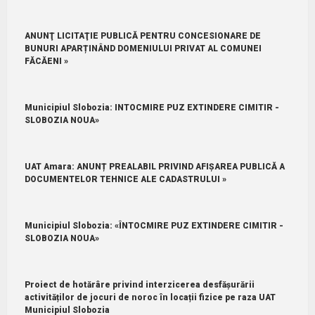
ANUNŢ LICITAŢIE PUBLICĂ PENTRU CONCESIONARE DE
BUNURI APARȚINÂND DOMENIULUI PRIVAT AL COMUNEI
FĂCĂENI »
Municipiul Slobozia: INTOCMIRE PUZ EXTINDERE CIMITIR -
SLOBOZIA NOUA»
UAT Amara: ANUNȚ PREALABIL PRIVIND AFIȘAREA PUBLICĂ A
DOCUMENTELOR TEHNICE ALE CADASTRULUI »
Municipiul Slobozia: «ÎNTOCMIRE PUZ EXTINDERE CIMITIR -
SLOBOZIA NOUA»
Proiect de hotărâre privind interzicerea desfășurării
activităților de jocuri de noroc în locații fizice pe raza UAT
Municipiul Slobozia