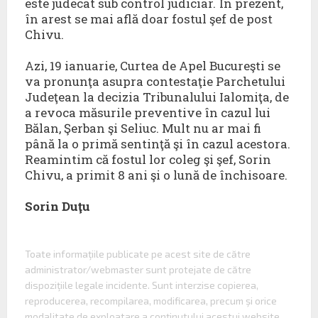
este judecat sub control judiciar. În prezent,
în arest se mai află doar fostul şef de post
Chivu.
Azi, 19 ianuarie, Curtea de Apel Bucureşti se
va pronunţa asupra contestaţie Parchetului
Judeţean la decizia Tribunalului Ialomiţa, de
a revoca măsurile preventive în cazul lui
Bălan, Şerban şi Seliuc. Mult nu ar mai fi
până la o primă sentinţă şi în cazul acestora.
Reamintim că fostul lor coleg şi şef, Sorin
Chivu, a primit 8 ani şi o lună de închisoare.
Sorin Duţu
Toate informaţiile publicate pe acest site de către
administrator/webmaster sunt protejate de către
dispoziţiile legale incidente. Sunt interzise copierea,
reproducerea, recompilarea, modificarea, precum şi orice
modalitate de exploatare a conţinutului acestui website.