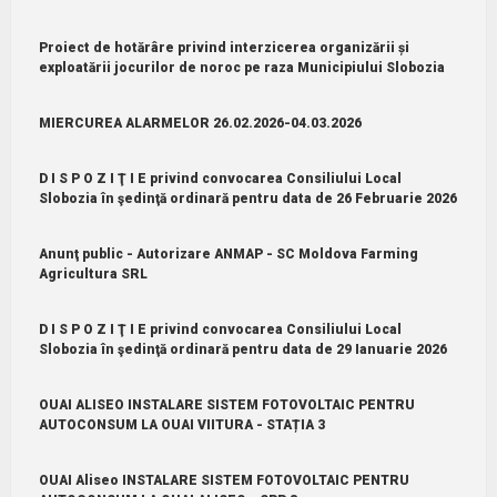
Proiect de hotărâre privind interzicerea organizării și
exploatării jocurilor de noroc pe raza Municipiului Slobozia
MIERCUREA ALARMELOR 26.02.2026-04.03.2026
D I S P O Z I Ţ I E privind convocarea Consiliului Local
Slobozia în şedinţă ordinară pentru data de 26 Februarie 2026
Anunţ public - Autorizare ANMAP - SC Moldova Farming
Agricultura SRL
D I S P O Z I Ţ I E privind convocarea Consiliului Local
Slobozia în şedinţă ordinară pentru data de 29 Ianuarie 2026
OUAI ALISEO INSTALARE SISTEM FOTOVOLTAIC PENTRU
AUTOCONSUM LA OUAI VIITURA - STAȚIA 3
OUAI Aliseo INSTALARE SISTEM FOTOVOLTAIC PENTRU