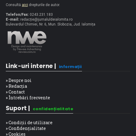
Consultă
aici
drepturile de autor.
Telefon/Fax:
0243.231.183
E-mail:
redacț
ie@jurnaluldeialomita.ro
Bulevardul Chimiei, Nr. 6, Mun. Slobozia, Jud. Ialomița
Link-uri interne |
informații
» Despre noi
» Redacția
» Contact
» Întrebări frecvente
Suport |
confidențialitate
» Condiții de utilizare
» Confidențialitate
» Cookies