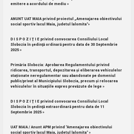
emitere a acordului de mediu »
ANUNT UAT MAIA privind proiectul „Amenajarea obiectivului
social sportiv lacul Maia, judetul lalomita"»
D I S P O Z I Ţ I E privind convocarea Consiliului Local
Slobozia în şedinţă ordinară pentru data de 30 Septembrie
2025 »
Primăria Slobozia: Aprobarea Regulamentului privind
ridicarea, transportul, depozitarea și eliberarea vehiculelor
staționate neregulamentar sau abandonate pe domeniul
public/privat al Municipiului Slobozia, precum și relocarea
vehiculelor în situațiile expres prevăzute de lege »
D I S P O Z I Ţ I E privind convocarea Consiliului Local
Slobozia în şedinţă extraordinară pentru data de 11
Septembrie 2025 »
UAT MAIA / Anunt APM privind "Amenajarea obiectivului
social sportiv lacul Maia, judetul lalomita" »