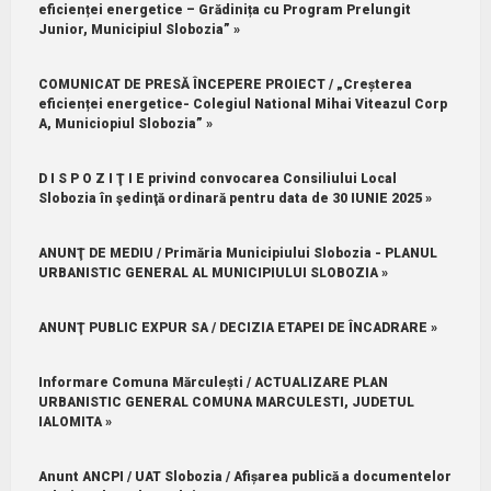
eficienței energetice – Grădinița cu Program Prelungit
Junior, Municipiul Slobozia” »
COMUNICAT DE PRESĂ ÎNCEPERE PROIECT / „Creșterea
eficienței energetice- Colegiul National Mihai Viteazul Corp
A, Municiopiul Slobozia” »
D I S P O Z I Ţ I E privind convocarea Consiliului Local
Slobozia în şedinţă ordinară pentru data de 30 IUNIE 2025 »
ANUNŢ DE MEDIU / Primăria Municipiului Slobozia - PLANUL
URBANISTIC GENERAL AL MUNICIPIULUI SLOBOZIA »
ANUNŢ PUBLIC EXPUR SA / DECIZIA ETAPEI DE ÎNCADRARE »
Informare Comuna Mărculești / ACTUALIZARE PLAN
URBANISTIC GENERAL COMUNA MARCULESTI, JUDETUL
IALOMITA »
Anunt ANCPI / UAT Slobozia / Afișarea publică a documentelor