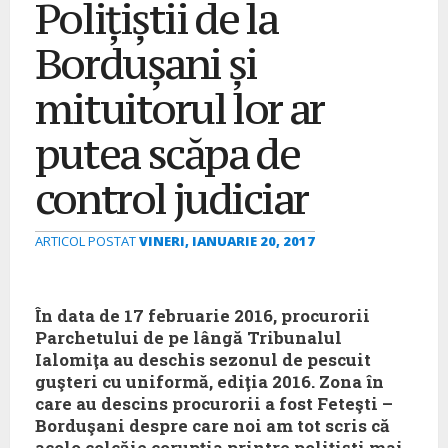
Polițiștii de la
Bordușani și
mituitorul lor ar
putea scăpa de
control judiciar
ARTICOL POSTAT
VINERI, IANUARIE 20, 2017
În data de 17 februarie 2016, procurorii
Parchetului de pe lângă Tribunalul
Ialomiţa au deschis sezonul de pescuit
guşteri cu uniformă, ediţia 2016. Zona în
care au descins procurorii a fost Feteşti –
Borduşani despre care noi am tot scris că
acolo colcăie corupţia printre poliţişti mai