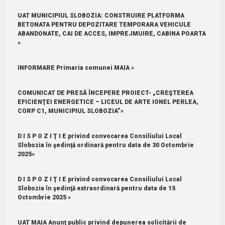
UAT MUNICIPIUL SLOBOZIA: CONSTRUIRE PLATFORMA
BETONATA PENTRU DEPOZITARE TEMPORARA VEHICULE
ABANDONATE, CAI DE ACCES, IMPREJMUIRE, CABINA POARTA
»
INFORMARE Primaria comunei MAIA »
COMUNICAT DE PRESĂ ÎNCEPERE PROIECT- „CREŞTEREA
EFICIENŢEI ENERGETICE – LICEUL DE ARTE IONEL PERLEA,
CORP C1, MUNICIPIUL SLOBOZIA”»
D I S P O Z I Ţ I E privind convocarea Consiliului Local
Slobozia în şedinţă ordinară pentru data de 30 Octombrie
2025»
D I S P O Z I Ţ I E privind convocarea Consiliului Local
Slobozia în şedinţă extraordinară pentru data de 15
Octombrie 2025 »
UAT MAIA Anunţ public privind depunerea solicitării de