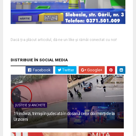
Dacă ți-a plăcut articolul, dă-ne un like și rămâi conectat cu noi!
DISTRIBUIE ÎN SOCIAL MEDIA
Facebook
Twitter
Google+
JUSTIȚIE ȘI ANCHETE
19 indivizi, trimiși în judecată în dosarul celor doi morți de la
Urziceni