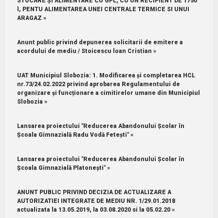
STOCARE ȘI ALIMENTARE CU GPL, CU UN RECIPIENT DE 1750
l, PENTU ALIMENTAREA UNEI CENTRALE TERMICE SI UNUI
ARAGAZ »
Anunt public privind depunerea solicitarii de emitere a
acordului de mediu / Stoicescu loan Cristian »
UAT Municipiul Slobozia: 1.⁠ ⁠Modificarea și completarea HCL
nr.73/24.02.2022 privind aprobarea Regulamentului de
organizare și funcționare a cimitirelor umane din Municipiul
Slobozia »
Lansarea proiectului "Reducerea Abandonului Școlar în
Școala Gimnazială Radu Vodă Fetești" »
Lansarea proiectului "Reducerea Abandonului Școlar în
Școala Gimnazială Platonești" »
ANUNT PUBLIC PRIVIND DECIZIA DE ACTUALIZARE A
AUTORIZATIEI INTEGRATE DE MEDIU NR. 1/29.01.2018
actualizata la 13.05.2019, la 03.08.2020 si la 05.02.20 »