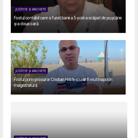
JUSTIȚIE ȘI ANCHETE
Fostul contabil care a furat banii a 5 școli a scăpat de pușcărie
și a doua oară
JUSTIȚIE ȘI ANCHETE
Fostul prim-procuror Cristian Hristescu ar fi vrut înapoi în
magistratură