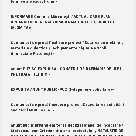
tehnice ale cadastrului »
INFORMARE Comuna Mărculești / ACTUALIZARE PLAN
URBANISTIC GENERAL COMUNA MARCULESTI, JUDETUL
IALOMITA »
Comunicat de presă finalizare proiect / Dotarea cu mobilier,
materiale didactice și echipamente digitale a Școlii
Gimnaziale Platonești »
Anunt PUZ SC EXPUR SA - CONSTRUIRE RAFINARIE DE ULEI
PRETRATAT TEHNIC »
EXPUR SA ANUNT PUBLIC-PUZ (I-depunere solicitare)»
Comunicat de presă începere proiect: Dezvoltarea activității
societății MOBILA S.A. »
Anunt public privind emiterea deciziei etapei de incadrare /
Stoicescu loan Cristian titular al proiectului „INSTALATIE DE