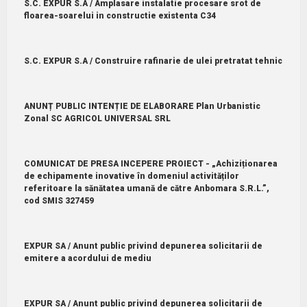
S.C. EXPUR S.A / Amplasare instalatie procesare srot de
floarea-soarelui in constructie existenta C34
S.C. EXPUR S.A / Construire rafinarie de ulei pretratat tehnic
ANUNȚ PUBLIC INTENȚIE DE ELABORARE Plan Urbanistic
Zonal SC AGRICOL UNIVERSAL SRL
COMUNICAT DE PRESA INCEPERE PROIECT - „Achiziționarea
de echipamente inovative în domeniul activităților
referitoare la sănătatea umană de către Anbomara S.R.L.”,
cod SMIS 327459
EXPUR SA / Anunt public privind depunerea solicitarii de
emitere a acordului de mediu
EXPUR SA / Anunt public privind depunerea solicitarii de