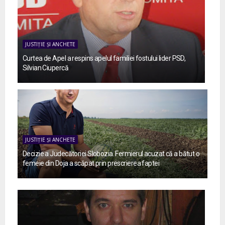
JUSTIȚIE ȘI ANCHETE
Curtea de Apel a respins apelul familiei fostului lider PSD,
Silvian Ciupercă
JUSTIȚIE ȘI ANCHETE
Decizie a Judecătoriei Slobozia. Fermierul acuzat că a bătut o
femeie din Doja a scăpat prin prescrierea faptei