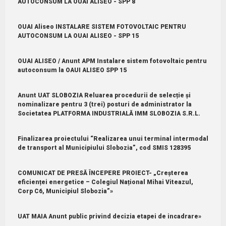
AUTOCONSUM LA OUAI ALISEO - SPP 8
OUAI Aliseo INSTALARE SISTEM FOTOVOLTAIC PENTRU
AUTOCONSUM LA OUAI ALISEO - SPP 15
OUAI ALISEO / Anunt APM Instalare sistem fotovoltaic pentru
autoconsum la OAUI ALISEO SPP 15
Anunt UAT SLOBOZIA Reluarea procedurii de selecție și
nominalizare pentru 3 (trei) posturi de administrator la
Societatea PLATFORMA INDUSTRIALĂ IMM SLOBOZIA S.R.L.
Finalizarea proiectului “Realizarea unui terminal intermodal
de transport al Municipiului Slobozia”, cod SMIS 128395
COMUNICAT DE PRESĂ ÎNCEPERE PROIECT- „Creșterea
eficienței energetice – Colegiul Național Mihai Viteazul,
Corp C6, Municipiul Slobozia”»
UAT MAIA Anunt public privind decizia etapei de incadrare»