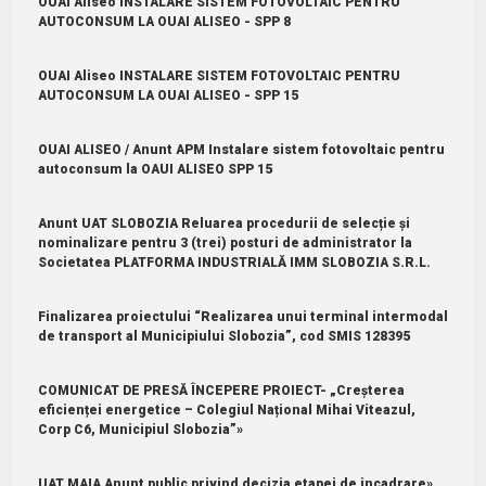
OUAI Aliseo INSTALARE SISTEM FOTOVOLTAIC PENTRU
AUTOCONSUM LA OUAI ALISEO - SPP 8
OUAI Aliseo INSTALARE SISTEM FOTOVOLTAIC PENTRU
AUTOCONSUM LA OUAI ALISEO - SPP 15
OUAI ALISEO / Anunt APM Instalare sistem fotovoltaic pentru
autoconsum la OAUI ALISEO SPP 15
Anunt UAT SLOBOZIA Reluarea procedurii de selecție și
nominalizare pentru 3 (trei) posturi de administrator la
Societatea PLATFORMA INDUSTRIALĂ IMM SLOBOZIA S.R.L.
Finalizarea proiectului “Realizarea unui terminal intermodal
de transport al Municipiului Slobozia”, cod SMIS 128395
COMUNICAT DE PRESĂ ÎNCEPERE PROIECT- „Creșterea
eficienței energetice – Colegiul Național Mihai Viteazul,
Corp C6, Municipiul Slobozia”»
UAT MAIA Anunt public privind decizia etapei de incadrare»