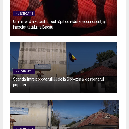
INVESTIGAȚIE
Un minor din Feteşti a fost răpit de indivizi necunoscuţi şi
înapoiat tatălui, la Bacău
INVESTIGAȚIE
Scandal între popotarul IJJ de la Slobozia și gestionarul
popotei
INVESTIGAȚIE