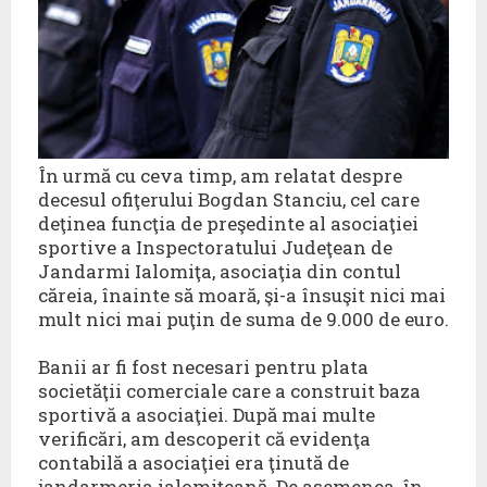
În urmă cu ceva timp, am relatat despre
decesul ofiţerului Bogdan Stanciu, cel care
deţinea funcţia de preşedinte al asociaţiei
sportive a Inspectoratului Judeţean de
Jandarmi Ialomiţa, asociaţia din contul
căreia, înainte să moară, şi-a însuşit nici mai
mult nici mai puţin de suma de 9.000 de euro.
Banii ar fi fost necesari pentru plata
societăţii comerciale care a construit baza
sportivă a asociaţiei. După mai multe
verificări, am descoperit că evidenţa
contabilă a asociaţiei era ţinută de
jandarmeria ialomiţeană. De asemenea, în