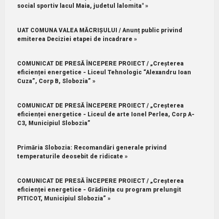
social sportiv lacul Maia, judetul lalomita" »
UAT COMUNA VALEA MĂCRIȘULUI / Anunț public privind
emiterea Deciziei etapei de incadrare »
COMUNICAT DE PRESĂ ÎNCEPERE PROIECT / „Creșterea
eficienței energetice - Liceul Tehnologic “Alexandru Ioan
Cuza”, Corp B, Slobozia” »
COMUNICAT DE PRESĂ ÎNCEPERE PROIECT / „Creșterea
eficienței energetice - Liceul de arte Ionel Perlea, Corp A-
C3, Municipiul Slobozia”
Primăria Slobozia: Recomandări generale privind
temperaturile deosebit de ridicate »
COMUNICAT DE PRESĂ ÎNCEPERE PROIECT / „Creșterea
eficienței energetice - Grădinița cu program prelungit
PITICOT, Municipiul Slobozia” »