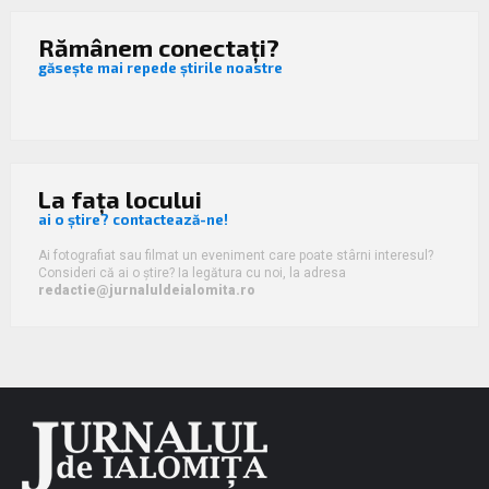
Rămânem conectați?
găsește mai repede știrile noastre
La fața locului
ai o știre? contactează-ne!
Ai fotografiat sau filmat un eveniment care poate stârni interesul?
Consideri că ai o știre? Ia legătura cu noi, la adresa
redactie@jurnaluldeialomita.ro