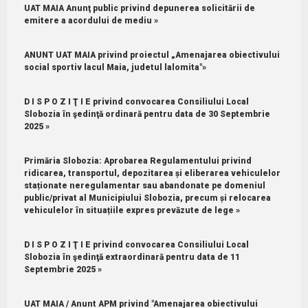
UAT MAIA Anunţ public privind depunerea solicitării de
emitere a acordului de mediu »
ANUNT UAT MAIA privind proiectul „Amenajarea obiectivului
social sportiv lacul Maia, judetul lalomita"»
D I S P O Z I Ţ I E privind convocarea Consiliului Local
Slobozia în şedinţă ordinară pentru data de 30 Septembrie
2025 »
Primăria Slobozia: Aprobarea Regulamentului privind
ridicarea, transportul, depozitarea și eliberarea vehiculelor
staționate neregulamentar sau abandonate pe domeniul
public/privat al Municipiului Slobozia, precum și relocarea
vehiculelor în situațiile expres prevăzute de lege »
D I S P O Z I Ţ I E privind convocarea Consiliului Local
Slobozia în şedinţă extraordinară pentru data de 11
Septembrie 2025 »
UAT MAIA / Anunt APM privind "Amenajarea obiectivului