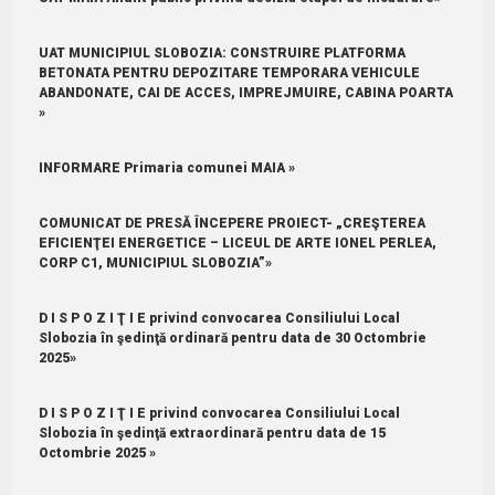
UAT MUNICIPIUL SLOBOZIA: CONSTRUIRE PLATFORMA
BETONATA PENTRU DEPOZITARE TEMPORARA VEHICULE
ABANDONATE, CAI DE ACCES, IMPREJMUIRE, CABINA POARTA
»
INFORMARE Primaria comunei MAIA »
COMUNICAT DE PRESĂ ÎNCEPERE PROIECT- „CREŞTEREA
EFICIENŢEI ENERGETICE – LICEUL DE ARTE IONEL PERLEA,
CORP C1, MUNICIPIUL SLOBOZIA”»
D I S P O Z I Ţ I E privind convocarea Consiliului Local
Slobozia în şedinţă ordinară pentru data de 30 Octombrie
2025»
D I S P O Z I Ţ I E privind convocarea Consiliului Local
Slobozia în şedinţă extraordinară pentru data de 15
Octombrie 2025 »