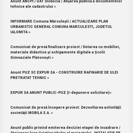
Anunt ANCPI / UAT Slobozia / Afișarea publică a documentelor
tehnice ale cadastrului »
INFORMARE Comuna Mărculești / ACTUALIZARE PLAN
URBANISTIC GENERAL COMUNA MARCULESTI, JUDETUL
IALOMITA »
Comunicat de presă finalizare proiect / Dotarea cu mobilier,
materiale didactice și echipamente digitale a Școlii
Gimnaziale Platonești »
Anunt PUZ SC EXPUR SA - CONSTRUIRE RAFINARIE DE ULEI
PRETRATAT TEHNIC »
EXPUR SA ANUNT PUBLIC-PUZ (I-depunere solicitare)»
Comunicat de presă începere proiect: Dezvoltarea activității
societății MOBILA S.A. »
Anunt public privind emiterea deciziei etapei de incadrare /
Stoicescu loan Cristian titular al proiectului „INSTALATIE DE