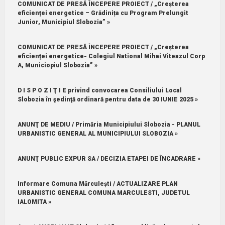
COMUNICAT DE PRESĂ ÎNCEPERE PROIECT / „Creșterea
eficienței energetice – Grădinița cu Program Prelungit
Junior, Municipiul Slobozia” »
COMUNICAT DE PRESĂ ÎNCEPERE PROIECT / „Creșterea
eficienței energetice- Colegiul National Mihai Viteazul Corp
A, Municiopiul Slobozia” »
D I S P O Z I Ţ I E privind convocarea Consiliului Local
Slobozia în şedinţă ordinară pentru data de 30 IUNIE 2025 »
ANUNŢ DE MEDIU / Primăria Municipiului Slobozia - PLANUL
URBANISTIC GENERAL AL MUNICIPIULUI SLOBOZIA »
ANUNŢ PUBLIC EXPUR SA / DECIZIA ETAPEI DE ÎNCADRARE »
Informare Comuna Mărculești / ACTUALIZARE PLAN
URBANISTIC GENERAL COMUNA MARCULESTI, JUDETUL
IALOMITA »