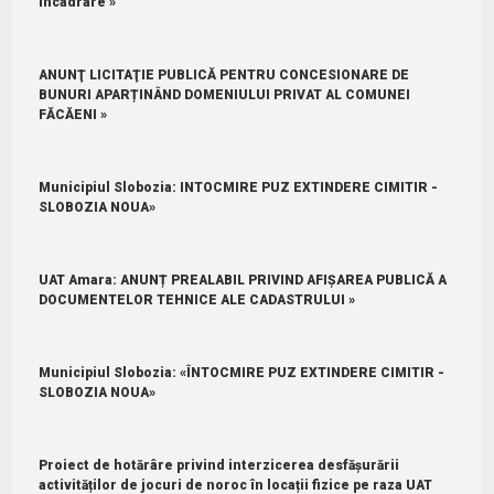
încadrare »
ANUNŢ LICITAŢIE PUBLICĂ PENTRU CONCESIONARE DE
BUNURI APARȚINÂND DOMENIULUI PRIVAT AL COMUNEI
FĂCĂENI »
Municipiul Slobozia: INTOCMIRE PUZ EXTINDERE CIMITIR -
SLOBOZIA NOUA»
UAT Amara: ANUNȚ PREALABIL PRIVIND AFIȘAREA PUBLICĂ A
DOCUMENTELOR TEHNICE ALE CADASTRULUI »
Municipiul Slobozia: «ÎNTOCMIRE PUZ EXTINDERE CIMITIR -
SLOBOZIA NOUA»
Proiect de hotărâre privind interzicerea desfășurării
activităților de jocuri de noroc în locații fizice pe raza UAT