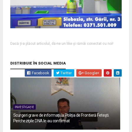
Dacă ți-a plăcut articolul, dă-ne un like și rămâi conectat cu noi!
DISTRIBUIE ÎN SOCIAL MEDIA
Facebook
Twitter
Google+
INVESTIGAȚIE
Scurgeri grave de informaţii la Poliţia de Frontieră Feteşti.
Percheziţiile DNA le-au confirmat