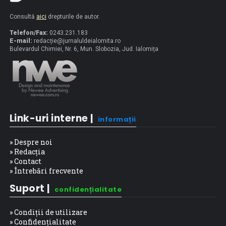
Consultă
aici
drepturile de autor.
Telefon/Fax:
0243.231.183
E-mail:
redacț
ie@jurnaluldeialomita.ro
Bulevardul Chimiei, Nr. 6, Mun. Slobozia, Jud. Ialomița
Link-uri interne |
informații
» Despre noi
» Redacția
» Contact
» Întrebări frecvente
Suport |
confidențialitate
» Condiții de utilizare
» Confidențialitate