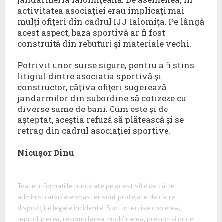
activitatea asociaţiei erau implicaţi mai
mulţi ofiţeri din cadrul IJJ Ialomiţa. Pe lângă
acest aspect, baza sportivă ar fi fost
construită din rebuturi şi materiale vechi.
Potrivit unor surse sigure, pentru a fi stins
litigiul dintre asociatia sportivă şi
constructor, câţiva ofiţeri sugerează
jandarmilor din subordine să cotizeze cu
diverse sume de bani. Cum este şi de
aşteptat, aceştia refuză să plătească şi se
retrag din cadrul asociaţiei sportive.
Nicuşor Dinu
Toate informaţiile publicate pe acest site de către
administrator/webmaster sunt protejate de către
dispoziţiile legale incidente. Sunt interzise copierea,
reproducerea, recompilarea, modificarea, precum şi orice