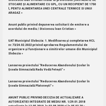
STOCARE ȘI ALIMENTARE CU GPL, CU UN RECIPIENT DE 1750
l, PENTU ALIMENTAREA UNEI CENTRALE TERMICE SI UNUI
ARAGAZ »
Anunt public privind depunerea solicitarii de emitere a
acordului de mediu / Stoicescu loan Cristian »
UAT Municipiul Slobozia: 1.⁠ ⁠Modificarea și completarea HCL
nr.73/24.02.2022 privind aprobarea Regulamentului de
organizare și funcționare a cimitirelor umane din Municipiul
Slobozia »
Lansarea proiectului "Reducerea Abandonului Școlar în
Școala Gimnazială Radu Vodă Fetești" »
Lansarea proiectului "Reducerea Abandonului Școlar în
Școala Gimnazială Platonești" »
ANUNT PUBLIC PRIVIND DECIZIA DE ACTUALIZARE A
AUTORIZATIEI INTEGRATE DE MEDIU NR. 1/29.01.2018
actualizata la 13.05.2019, la 03.08.2020 si la 05.02.20 »