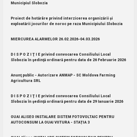
Municipiul Slobozia
Proiect de hotărâre privind interzicerea organizării și
exploatării jocurilor de noroc pe raza Municipiului Slobozia
MIERCUREA ALARMELOR 26.02.2026-04.03.2026
D I S P O Z I Ţ I E privind convocarea Consiliului Local
Slobozia în şedinţă ordinară pentru data de 26 Februarie 2026
Anunţ public - Autorizare ANMAP - SC Moldova Farming
Agricultura SRL
D I S P O Z I Ţ I E privind convocarea Consiliului Local
Slobozia în şedinţă ordinară pentru data de 29 Ianuarie 2026
OUAI ALISEO INSTALARE SISTEM FOTOVOLTAIC PENTRU
AUTOCONSUM LA OUAI VIITURA - STAȚIA 3