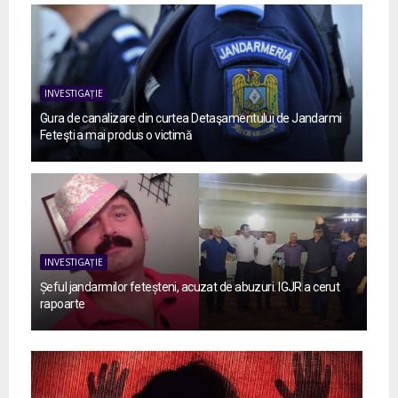
INVESTIGAȚIE
Gura de canalizare din curtea Detaşamentului de Jandarmi
Feteşti a mai produs o victimă
INVESTIGAȚIE
Șeful jandarmilor feteșteni, acuzat de abuzuri. IGJR a cerut
rapoarte