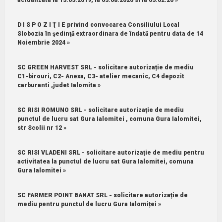
D I S P O Z I Ţ I E privind convocarea Consiliului Local
Slobozia în şedinţă extraordinara de îndată pentru data de 14
Noiembrie 2024 »
SC GREEN HARVEST SRL - solicitare autorizație de mediu
C1-birouri, C2- Anexa, C3- atelier mecanic, C4 depozit
carburanti ,judet Ialomita »
SC RISI ROMUNO SRL - solicitare autorizație de mediu
punctul de lucru sat Gura Ialomitei , comuna Gura Ialomitei,
str Scolii nr 12 »
SC RISI VLADENI SRL - solicitare autorizație de mediu pentru
activitatea la punctul de lucru sat Gura Ialomitei, comuna
Gura Ialomitei »
SC FARMER POINT BANAT SRL - solicitare autorizație de
mediu pentru punctul de lucru Gura Ialomiței »