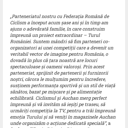
„Parteneriatul nostru cu Federația Română de
Ciclism a început acum șase ani și în timp am
ajuns o adevărată familie, în care construim
împreună un proiect extraordinar – Turul
României. Suntem mândri să fim parteneri co-
organizatori ai unei competiții care a devenit un
veritabil vector de imagine pentru România, o
dovadă în plus că țara noastră are locuri
spectaculoase și oameni valoroși. Prin acest
parteneriat, sprijinit de partenerii și furnizorii
noștri, cărora le mulțumim pentru încredere,
susținem performanța sportivă și un stil de viață
sănătos, bazat pe mișcare și pe alimentație
echilibrată. Ciclismul și Auchan merg perfect
împreună și vă invităm să ieșiți pe traseu, să
urmăriți competiția la TV, pentru a trăi împreună
emoția Turului și să veniți în magazinele Auchan
unde organizăm o acțiune dedicată specială”
, a