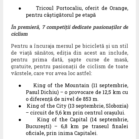
●
Tricoul Portocaliu, oferit de Orange,
pentru câștigătorul pe etapă
În premieră, 7 competiții dedicate pasionaților de
ciclism
Pentru a încuraja mersul pe bicicletă și un stil
de viață sănătos, ediția din acest an include,
pentru prima dată, șapte curse de masă,
gratuite, pentru pasionații de ciclism de toate
vârstele, care vor avea loc astfel:
●
King of the Mountain (11 septembrie,
Pasul Dichiu) – o provocare de 12,5 km cu
o diferență de nivel de 853 m.
●
King of the City (13 septembrie, Slobozia)
– circuit de 5,6 km prin centrul orașului.
●
King of the Capital (14 septembrie,
București) – 6,8 km pe traseul finalei
oficiale, prin inima Capitalei.