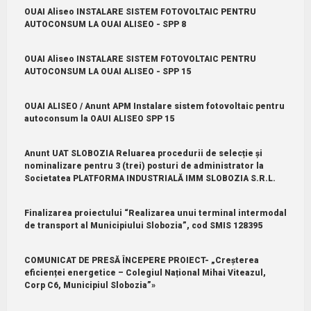
OUAI Aliseo INSTALARE SISTEM FOTOVOLTAIC PENTRU
AUTOCONSUM LA OUAI ALISEO - SPP 8
OUAI Aliseo INSTALARE SISTEM FOTOVOLTAIC PENTRU
AUTOCONSUM LA OUAI ALISEO - SPP 15
OUAI ALISEO / Anunt APM Instalare sistem fotovoltaic pentru
autoconsum la OAUI ALISEO SPP 15
Anunt UAT SLOBOZIA Reluarea procedurii de selecție și
nominalizare pentru 3 (trei) posturi de administrator la
Societatea PLATFORMA INDUSTRIALĂ IMM SLOBOZIA S.R.L.
Finalizarea proiectului “Realizarea unui terminal intermodal
de transport al Municipiului Slobozia”, cod SMIS 128395
COMUNICAT DE PRESĂ ÎNCEPERE PROIECT- „Creșterea
eficienței energetice – Colegiul Național Mihai Viteazul,
Corp C6, Municipiul Slobozia”»