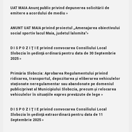
UAT MAIA Anunţ public privind depunerea solicitării de
emitere a acordului de mediu »
ANUNT UAT MAIA privind proiectul „Amenajarea obiectivului
social sportiv lacul Maia, judetul lalomita"»
D I S P O Z I Ţ I E privind convocarea Consiliului Local
Slobozia în şedinţă ordinară pentru data de 30 Septembrie
2025 »
Primăria Slobozia: Aprobarea Regulamentului privind
ridicarea, transportul, depozitarea și eliberarea vehiculelor
staționate neregulamentar sau abandonate pe domeniul
public/privat al Municipiului Slobozia, precum și relocarea
vehiculelor în situațiile expres prevăzute de lege »
D I S P O Z I Ţ I E privind convocarea Consiliului Local
Slobozia în şedinţă extraordinară pentru data de 11
Septembrie 2025 »