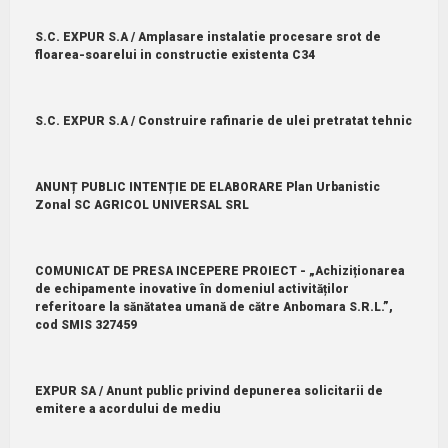
S.C. EXPUR S.A / Amplasare instalatie procesare srot de
floarea-soarelui in constructie existenta C34
S.C. EXPUR S.A / Construire rafinarie de ulei pretratat tehnic
ANUNȚ PUBLIC INTENȚIE DE ELABORARE Plan Urbanistic
Zonal SC AGRICOL UNIVERSAL SRL
COMUNICAT DE PRESA INCEPERE PROIECT - „Achiziționarea
de echipamente inovative în domeniul activităților
referitoare la sănătatea umană de către Anbomara S.R.L.”,
cod SMIS 327459
EXPUR SA / Anunt public privind depunerea solicitarii de
emitere a acordului de mediu