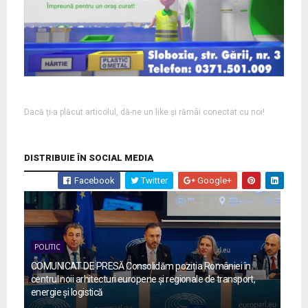
Dacă ți-a plăcut articolul, dă-ne un like și rămâi conectat cu noi!
DISTRIBUIE ÎN SOCIAL MEDIA
Facebook
Twitter
Google+
POLITIC
COMUNICAT DE PRESĂ Consolidăm poziția României în
centrul noii arhitecturi europene și regionale de transport,
energie și logistică