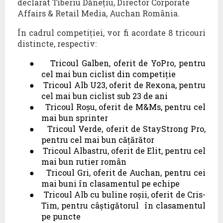
declarat Tiberiu Dănețiu, Director Corporate
Affairs & Retail Media, Auchan România.
În cadrul competiției, vor fi acordate 8 tricouri
distincte, respectiv:
●
Tricoul Galben, oferit de YoPro, pentru
cel mai bun ciclist din competiție
●
Tricoul Alb U23, oferit de Rexona, pentru
cel mai bun ciclist sub 23 de ani
●
Tricoul Roșu, oferit de M&Ms, pentru cel
mai bun sprinter
●
Tricoul Verde, oferit de StayStrong Pro,
pentru cel mai bun cățărător
●
Tricoul Albastru, oferit de Elit, pentru cel
mai bun rutier român
●
Tricoul Gri, oferit de Auchan, pentru cei
mai buni în clasamentul pe echipe
●
Tricoul Alb cu buline roșii, oferit de Cris-
Tim, pentru câștigătorul
în clasamentul
pe puncte