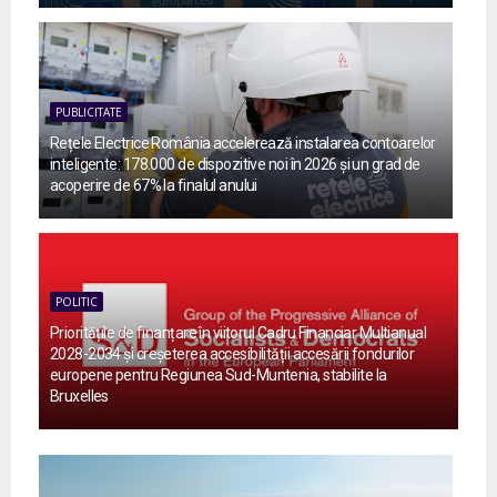
PUBLICITATE
Rețele Electrice România accelerează instalarea contoarelor
inteligente: 178.000 de dispozitive noi în 2026 și un grad de
acoperire de 67% la finalul anului
POLITIC
Prioritățile de finanțare în viitorul Cadru Financiar Multianual
2028-2034 și creșeterea accesibilității accesării fondurilor
europene pentru Regiunea Sud-Muntenia, stabilite la
Bruxelles