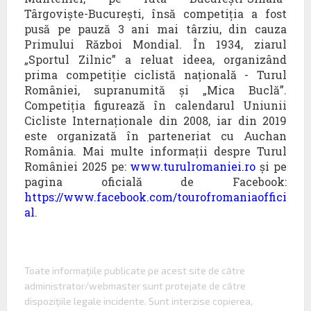
Târgoviște-București, însă competiția a fost
pusă pe pauză 3 ani mai târziu, din cauza
Primului Război Mondial. În 1934, ziarul
„Sportul Zilnic” a reluat ideea, organizând
prima competiție ciclistă națională - Turul
României, supranumită și „Mica Buclă”.
Competiția figurează în calendarul Uniunii
Cicliste Internaționale din 2008, iar din 2019
este organizată în parteneriat cu Auchan
România. Mai multe informații despre Turul
României 2025 pe:
www.turulromaniei.ro
și pe
pagina oficială de Facebook:
https://www.facebook.com/tourofromaniaoffici
al
.
Toate informaţiile publicate pe acest site de către
administrator/webmaster sunt protejate de către
dispoziţiile legale incidente. Sunt interzise copierea,