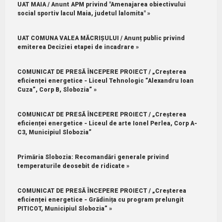
UAT MAIA / Anunt APM privind "Amenajarea obiectivului
social sportiv lacul Maia, judetul lalomita" »
UAT COMUNA VALEA MĂCRIȘULUI / Anunț public privind
emiterea Deciziei etapei de incadrare »
COMUNICAT DE PRESĂ ÎNCEPERE PROIECT / „Creșterea
eficienței energetice - Liceul Tehnologic “Alexandru Ioan
Cuza”, Corp B, Slobozia” »
COMUNICAT DE PRESĂ ÎNCEPERE PROIECT / „Creșterea
eficienței energetice - Liceul de arte Ionel Perlea, Corp A-
C3, Municipiul Slobozia”
Primăria Slobozia: Recomandări generale privind
temperaturile deosebit de ridicate »
COMUNICAT DE PRESĂ ÎNCEPERE PROIECT / „Creșterea
eficienței energetice - Grădinița cu program prelungit
PITICOT, Municipiul Slobozia” »