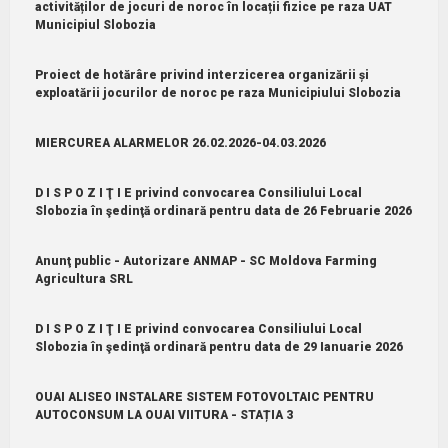
activităților de jocuri de noroc în locații fizice pe raza UAT
Municipiul Slobozia
Proiect de hotărâre privind interzicerea organizării și
exploatării jocurilor de noroc pe raza Municipiului Slobozia
MIERCUREA ALARMELOR 26.02.2026-04.03.2026
D I S P O Z I Ţ I E privind convocarea Consiliului Local
Slobozia în şedinţă ordinară pentru data de 26 Februarie 2026
Anunţ public - Autorizare ANMAP - SC Moldova Farming
Agricultura SRL
D I S P O Z I Ţ I E privind convocarea Consiliului Local
Slobozia în şedinţă ordinară pentru data de 29 Ianuarie 2026
OUAI ALISEO INSTALARE SISTEM FOTOVOLTAIC PENTRU
AUTOCONSUM LA OUAI VIITURA - STAȚIA 3