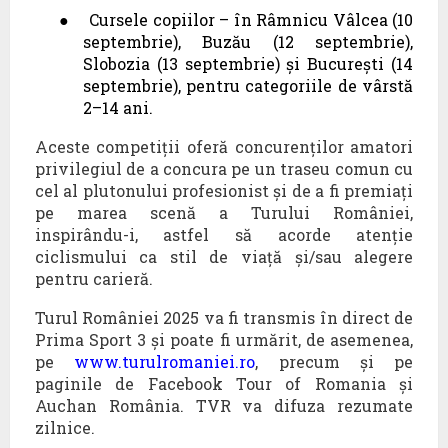
●
Cursele copiilor – în Râmnicu Vâlcea (10
septembrie), Buzău (12 septembrie),
Slobozia (13 septembrie) și București (14
septembrie), pentru categoriile de vârstă
2–14 ani.
Aceste competiții oferă concurenților amatori
privilegiul de a concura pe un traseu comun cu
cel al plutonului profesionist și de a fi premiați
pe marea scenă a Turului României,
inspirându-i, astfel să acorde atenție
ciclismului ca stil de viață și/sau alegere
pentru carieră.
Turul României 2025 va fi transmis în direct de
Prima Sport 3 și poate fi urmărit, de asemenea,
pe
www.turulromaniei.ro
, precum și pe
paginile de Facebook Tour of Romania și
Auchan România. TVR va difuza rezumate
zilnice.