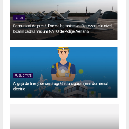
LOCAL
Comunicat de presă: Forțele britanice vor fi prezente la nivel
local în cadrul misiunii NATO de Poliție Aeriană.
PUBLICITATE
Ai grijă de tine și de cei dragi: Ghidul siguranței în domeniul
electric