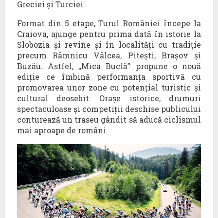
Greciei și Turciei.
Format din 5 etape, Turul României începe la
Craiova, ajunge pentru prima dată în istorie la
Slobozia și revine și în localități cu tradiție
precum Râmnicu Vâlcea, Pitești, Brașov și
Buzău. Astfel, „Mica Buclă” propune o nouă
ediție ce îmbină performanța sportivă cu
promovarea unor zone cu potențial turistic și
cultural deosebit. Orașe istorice, drumuri
spectaculoase și competiții deschise publicului
conturează un traseu gândit să aducă ciclismul
mai aproape de români.