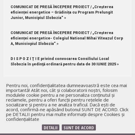
COMUNICAT DE PRESĂ ÎNCEPERE PROIECT / „Creșterea
eficienței energetice – Grădinița cu Program Prelungit
Junior, Municipiul Slobozia” »
COMUNICAT DE PRESĂ ÎNCEPERE PROIECT / „Creșterea
eficienței energetice- Colegiul National Mihai Viteazul Corp
A, Municiopiul Slobozia” »
D I S P O Z I Ţ I E privind convocarea Consiliului Local
Slobozia în şedinţă ordinară pentru data de 30 IUNIE 2025 »
ANUNŢ DE MEDIU / Primăria Municipiului Slobozia - PLANUL
Pentru noi, confidențialitatea dumneavoastră este cea mai
URBANISTIC GENERAL AL MUNICIPIULUI SLOBOZIA »
importantă! Atât noi, cât și colaboratorii noștri, folosim
modulele cookie pentru a ne personaliza conținutul și
reclamele, pentru a oferi funcții pentru rețelele de
ANUNŢ PUBLIC EXPUR SA / DECIZIA ETAPEI DE ÎNCADRARE »
socializare și pentru a ne analiza traficul. Dacă ești de
acord, confirmă-ne apăsând butonul SUNT DE ACORD. Click
pe DETALII pentru mai multe informații despre Cookies și
Informare Comuna Mărculești / ACTUALIZARE PLAN
confidențialitate
URBANISTIC GENERAL COMUNA MARCULESTI, JUDETUL
IALOMITA »
DETALII
SUNT DE ACORD