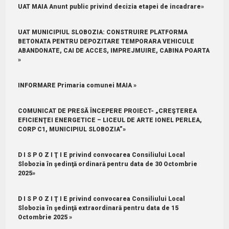
UAT MAIA Anunt public privind decizia etapei de incadrare»
UAT MUNICIPIUL SLOBOZIA: CONSTRUIRE PLATFORMA
BETONATA PENTRU DEPOZITARE TEMPORARA VEHICULE
ABANDONATE, CAI DE ACCES, IMPREJMUIRE, CABINA POARTA
»
INFORMARE Primaria comunei MAIA »
COMUNICAT DE PRESĂ ÎNCEPERE PROIECT- „CREŞTEREA
EFICIENŢEI ENERGETICE – LICEUL DE ARTE IONEL PERLEA,
CORP C1, MUNICIPIUL SLOBOZIA”»
D I S P O Z I Ţ I E privind convocarea Consiliului Local
Slobozia în şedinţă ordinară pentru data de 30 Octombrie
2025»
D I S P O Z I Ţ I E privind convocarea Consiliului Local
Slobozia în şedinţă extraordinară pentru data de 15
Octombrie 2025 »