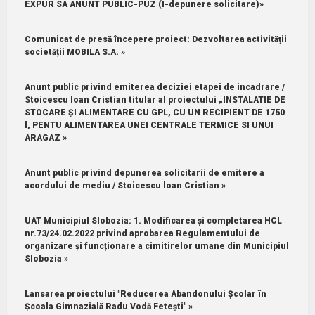
EXPUR SA ANUNT PUBLIC-PUZ (I-depunere solicitare)»
Comunicat de presă începere proiect: Dezvoltarea activității
societății MOBILA S.A. »
Anunt public privind emiterea deciziei etapei de incadrare /
Stoicescu loan Cristian titular al proiectului „INSTALATIE DE
STOCARE ȘI ALIMENTARE CU GPL, CU UN RECIPIENT DE 1750
l, PENTU ALIMENTAREA UNEI CENTRALE TERMICE SI UNUI
ARAGAZ »
Anunt public privind depunerea solicitarii de emitere a
acordului de mediu / Stoicescu loan Cristian »
UAT Municipiul Slobozia: 1.⁠ ⁠Modificarea și completarea HCL
nr.73/24.02.2022 privind aprobarea Regulamentului de
organizare și funcționare a cimitirelor umane din Municipiul
Slobozia »
Lansarea proiectului "Reducerea Abandonului Școlar în
Școala Gimnazială Radu Vodă Fetești" »