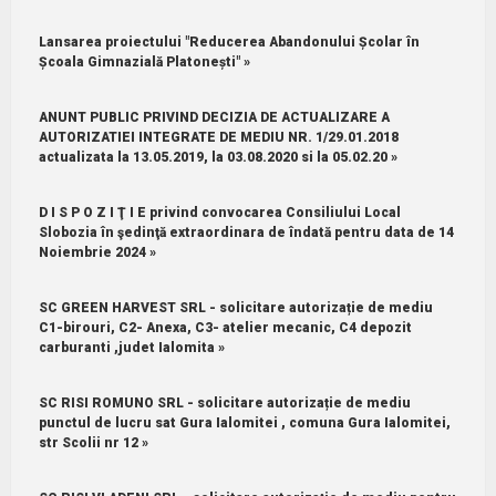
Lansarea proiectului "Reducerea Abandonului Școlar în
Școala Gimnazială Platonești" »
ANUNT PUBLIC PRIVIND DECIZIA DE ACTUALIZARE A
AUTORIZATIEI INTEGRATE DE MEDIU NR. 1/29.01.2018
actualizata la 13.05.2019, la 03.08.2020 si la 05.02.20 »
D I S P O Z I Ţ I E privind convocarea Consiliului Local
Slobozia în şedinţă extraordinara de îndată pentru data de 14
Noiembrie 2024 »
SC GREEN HARVEST SRL - solicitare autorizație de mediu
C1-birouri, C2- Anexa, C3- atelier mecanic, C4 depozit
carburanti ,judet Ialomita »
SC RISI ROMUNO SRL - solicitare autorizație de mediu
punctul de lucru sat Gura Ialomitei , comuna Gura Ialomitei,
str Scolii nr 12 »