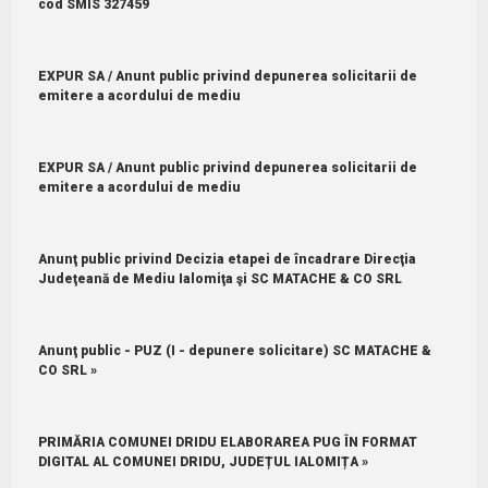
cod SMIS 327459
EXPUR SA / Anunt public privind depunerea solicitarii de
emitere a acordului de mediu
EXPUR SA / Anunt public privind depunerea solicitarii de
emitere a acordului de mediu
Anunţ public privind Decizia etapei de încadrare Direcţia
Judeţeană de Mediu Ialomiţa şi SC MATACHE & CO SRL
Anunţ public - PUZ (I - depunere solicitare) SC MATACHE &
CO SRL »
PRIMĂRIA COMUNEI DRIDU ELABORAREA PUG ÎN FORMAT
DIGITAL AL COMUNEI DRIDU, JUDEȚUL IALOMIȚA »