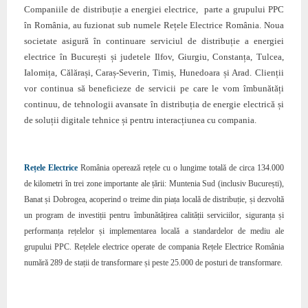
Companiile de distribuție a energiei electrice, parte a grupului PPC
în România, au fuzionat sub numele Rețele Electrice România. Noua
societate asigură în continuare serviciul de distribuție a energiei
electrice în București și judetele Ilfov, Giurgiu, Constanța, Tulcea,
Ialomița, Călărași, Caraș-Severin, Timiș, Hunedoara și Arad.
Clienții
vor continua să beneficieze de servicii pe care le vom îmbunătăți
continuu, de tehnologii avansate în distribuția de energie electrică și
de soluții digitale tehnice și pentru interacțiunea cu compania.
Rețele Electrice
România operează rețele cu o lungime totală de circa 134.000
de kilometri în trei zone importante ale țării: Muntenia Sud (inclusiv București),
Banat și Dobrogea, acoperind o treime din piața locală de distribuție, și dezvoltă
un program de investiții pentru îmbunătățirea calității serviciilor, siguranța și
performanța rețelelor și implementarea locală a standardelor de mediu ale
grupului PPC. Rețelele electrice operate de compania Rețele Electrice România
numără 289 de stații de transformare și peste 25.000 de posturi de transformare.