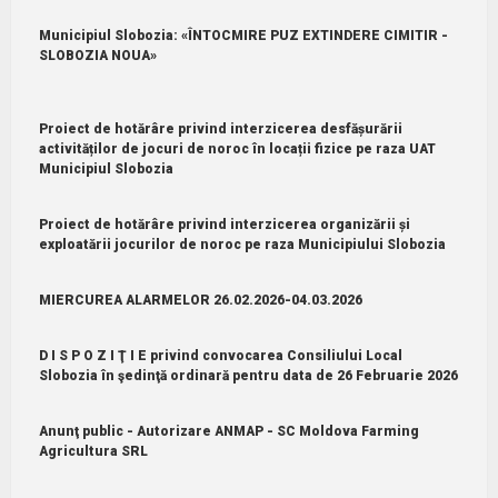
Municipiul Slobozia: «ÎNTOCMIRE PUZ EXTINDERE CIMITIR -
SLOBOZIA NOUA»
Proiect de hotărâre privind interzicerea desfășurării
activităților de jocuri de noroc în locații fizice pe raza UAT
Municipiul Slobozia
Proiect de hotărâre privind interzicerea organizării și
exploatării jocurilor de noroc pe raza Municipiului Slobozia
MIERCUREA ALARMELOR 26.02.2026-04.03.2026
D I S P O Z I Ţ I E privind convocarea Consiliului Local
Slobozia în şedinţă ordinară pentru data de 26 Februarie 2026
Anunţ public - Autorizare ANMAP - SC Moldova Farming
Agricultura SRL