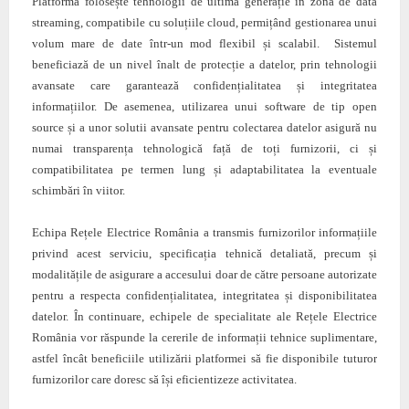
Platforma folosește tehnologii de ultimă generație în zona de data
streaming, compatibile cu soluțiile cloud, permițând gestionarea unui
volum mare de date într-un mod flexibil și scalabil. Sistemul
beneficiază de un nivel înalt de protecție a datelor, prin tehnologii
avansate care garantează confidențialitatea și integritatea
informațiilor. De asemenea, utilizarea unui software de tip open
source și a unor solutii avansate pentru colectarea datelor asigură nu
numai transparența tehnologică față de toți furnizorii, ci și
compatibilitatea pe termen lung și adaptabilitatea la eventuale
schimbări în viitor.
Echipa Rețele Electrice România a transmis furnizorilor informațiile
privind acest serviciu, specificația tehnică detaliată, precum și
modalitățile de asigurare a accesului doar de către persoane autorizate
pentru a respecta confidențialitatea, integritatea și disponibilitatea
datelor. În continuare, echipele de specialitate ale Rețele Electrice
România vor răspunde la cererile de informații tehnice suplimentare,
astfel încât beneficiile utilizării platformei să fie disponibile tuturor
furnizorilor care doresc să își eficientizeze activitatea.