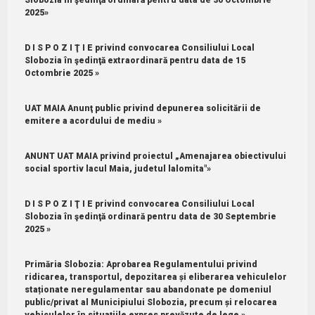
2025»
D I S P O Z I Ţ I E privind convocarea Consiliului Local
Slobozia în şedinţă extraordinară pentru data de 15
Octombrie 2025 »
UAT MAIA Anunţ public privind depunerea solicitării de
emitere a acordului de mediu »
ANUNT UAT MAIA privind proiectul „Amenajarea obiectivului
social sportiv lacul Maia, judetul lalomita"»
D I S P O Z I Ţ I E privind convocarea Consiliului Local
Slobozia în şedinţă ordinară pentru data de 30 Septembrie
2025 »
Primăria Slobozia: Aprobarea Regulamentului privind
ridicarea, transportul, depozitarea și eliberarea vehiculelor
staționate neregulamentar sau abandonate pe domeniul
public/privat al Municipiului Slobozia, precum și relocarea
vehiculelor în situațiile expres prevăzute de lege »