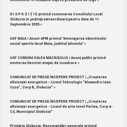
D I S P O Z I Ţ I E privind convocarea Consiliului Local
Slobozia în şedinţă extraordinară pentru data de 11
Septembrie 2025 »
UAT MAIA / Anunt APM privind "Amenajarea obiectivului
social sportiv lacul Maia, judetul lalomita" »
UAT COMUNA VALEA MĂCRIȘULUI / Anunț public privind
emiterea Deciziei etapei de incadrare »
COMUNICAT DE PRESĂ ÎNCEPERE PROIECT / „Creșterea
eficienței energetice - Liceul Tehnologic “Alexandru Ioan
Cuza”, Corp B, Slobozia” »
COMUNICAT DE PRESĂ ÎNCEPERE PROIECT / „Creșterea
eficienței energetice - Liceul de arte Ionel Perlea, Corp A-
C3, Municipiul Slobozia”
Primăria Slobozia: Recomandări generale privind