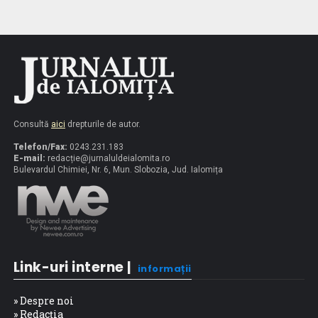
Consultă
aici
drepturile de autor.
Telefon/Fax:
0243.231.183
E-mail:
redacț
ie@jurnaluldeialomita.ro
Bulevardul Chimiei, Nr. 6, Mun. Slobozia, Jud. Ialomița
Link-uri interne |
informații
» Despre noi
» Redacția