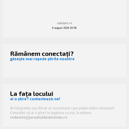
valutare.ro
6 august 2026 20:56
Rămânem conectați?
găsește mai repede știrile noastre
La fața locului
ai o știre? contactează-ne!
Ai fotografiat sau filmat un eveniment care poate stârni interesul?
Consideri că ai o știre? Ia legătura cu noi, la adresa
redactie@jurnaluldeialomita.ro