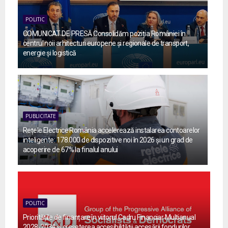
POLITIC
COMUNICAT DE PRESĂ Consolidăm poziția României în
centrul noii arhitecturi europene și regionale de transport,
energie și logistică
PUBLICITATE
Rețele Electrice România accelerează instalarea contoarelor
inteligente: 178.000 de dispozitive noi în 2026 și un grad de
acoperire de 67% la finalul anului
POLITIC
Prioritățile de finanțare în viitorul Cadru Financiar Multianual
2028-2034 și creșeterea accesibilității accesării fondurilor