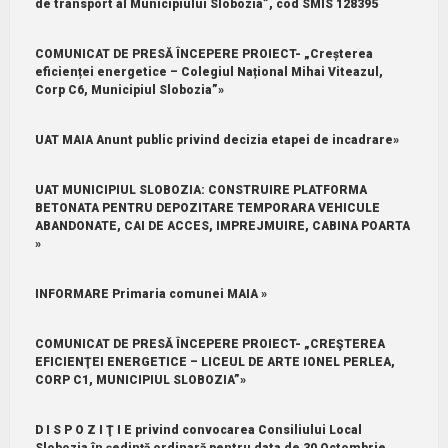
de transport al Municipiului Slobozia”, cod SMIS 128395
COMUNICAT DE PRESĂ ÎNCEPERE PROIECT- „Creșterea
eficienței energetice – Colegiul Național Mihai Viteazul,
Corp C6, Municipiul Slobozia”»
UAT MAIA Anunt public privind decizia etapei de incadrare»
UAT MUNICIPIUL SLOBOZIA: CONSTRUIRE PLATFORMA
BETONATA PENTRU DEPOZITARE TEMPORARA VEHICULE
ABANDONATE, CAI DE ACCES, IMPREJMUIRE, CABINA POARTA
»
INFORMARE Primaria comunei MAIA »
COMUNICAT DE PRESĂ ÎNCEPERE PROIECT- „CREŞTEREA
EFICIENŢEI ENERGETICE – LICEUL DE ARTE IONEL PERLEA,
CORP C1, MUNICIPIUL SLOBOZIA”»
D I S P O Z I Ţ I E privind convocarea Consiliului Local
Slobozia în şedinţă ordinară pentru data de 30 Octombrie