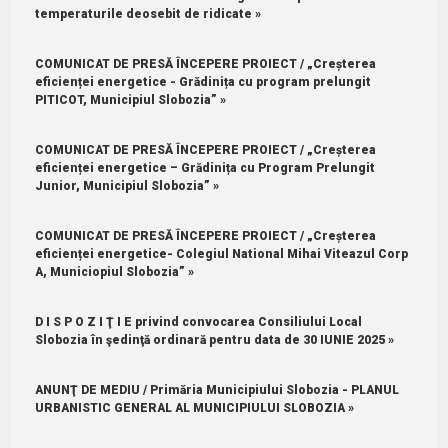
temperaturile deosebit de ridicate »
COMUNICAT DE PRESĂ ÎNCEPERE PROIECT / „Creșterea
eficienței energetice - Grădinița cu program prelungit
PITICOT, Municipiul Slobozia” »
COMUNICAT DE PRESĂ ÎNCEPERE PROIECT / „Creșterea
eficienței energetice – Grădinița cu Program Prelungit
Junior, Municipiul Slobozia” »
COMUNICAT DE PRESĂ ÎNCEPERE PROIECT / „Creșterea
eficienței energetice- Colegiul National Mihai Viteazul Corp
A, Municiopiul Slobozia” »
D I S P O Z I Ţ I E privind convocarea Consiliului Local
Slobozia în şedinţă ordinară pentru data de 30 IUNIE 2025 »
ANUNŢ DE MEDIU / Primăria Municipiului Slobozia - PLANUL
URBANISTIC GENERAL AL MUNICIPIULUI SLOBOZIA »