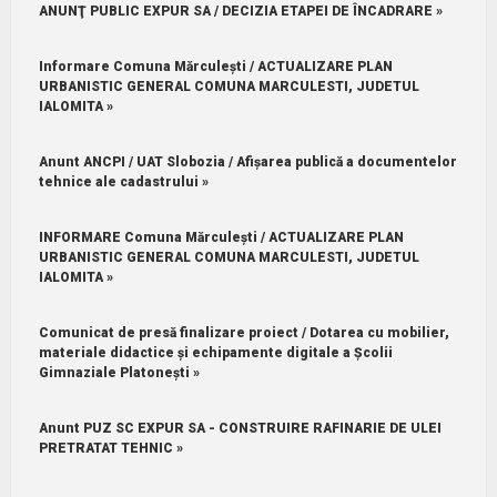
ANUNŢ PUBLIC EXPUR SA / DECIZIA ETAPEI DE ÎNCADRARE »
Informare Comuna Mărculești / ACTUALIZARE PLAN
URBANISTIC GENERAL COMUNA MARCULESTI, JUDETUL
IALOMITA »
Anunt ANCPI / UAT Slobozia / Afișarea publică a documentelor
tehnice ale cadastrului »
INFORMARE Comuna Mărculești / ACTUALIZARE PLAN
URBANISTIC GENERAL COMUNA MARCULESTI, JUDETUL
IALOMITA »
Comunicat de presă finalizare proiect / Dotarea cu mobilier,
materiale didactice și echipamente digitale a Școlii
Gimnaziale Platonești »
Anunt PUZ SC EXPUR SA - CONSTRUIRE RAFINARIE DE ULEI
PRETRATAT TEHNIC »