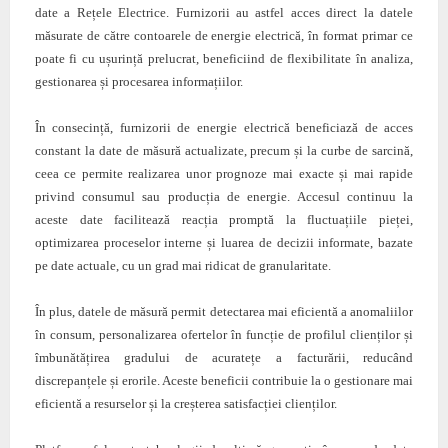
date a Rețele Electrice. Furnizorii au astfel acces direct la datele
măsurate de către contoarele de energie electrică, în format primar ce
poate fi cu ușurință prelucrat, beneficiind de flexibilitate în analiza,
gestionarea și procesarea informațiilor.
În consecință, furnizorii de energie electrică beneficiază de acces
constant la date de măsură actualizate, precum și la curbe de sarcină,
ceea ce permite realizarea unor prognoze mai exacte și mai rapide
privind consumul sau producția de energie. Accesul continuu la
aceste date facilitează reacția promptă la fluctuațiile pieței,
optimizarea proceselor interne și luarea de decizii informate, bazate
pe date actuale, cu un grad mai ridicat de granularitate.
În plus, datele de măsură permit detectarea mai eficientă a anomaliilor
în consum, personalizarea ofertelor în funcție de profilul clienților și
îmbunătățirea gradului de acuratețe a facturării, reducând
discrepanțele și erorile. Aceste beneficii contribuie la o gestionare mai
eficientă a resurselor și la creșterea satisfacției clienților.