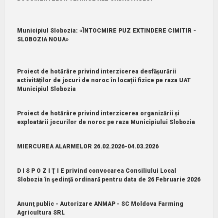
Municipiul Slobozia: «ÎNTOCMIRE PUZ EXTINDERE CIMITIR -
SLOBOZIA NOUA»
Proiect de hotărâre privind interzicerea desfășurării
activităților de jocuri de noroc în locații fizice pe raza UAT
Municipiul Slobozia
Proiect de hotărâre privind interzicerea organizării și
exploatării jocurilor de noroc pe raza Municipiului Slobozia
MIERCUREA ALARMELOR 26.02.2026-04.03.2026
D I S P O Z I Ţ I E privind convocarea Consiliului Local
Slobozia în şedinţă ordinară pentru data de 26 Februarie 2026
Anunţ public - Autorizare ANMAP - SC Moldova Farming
Agricultura SRL