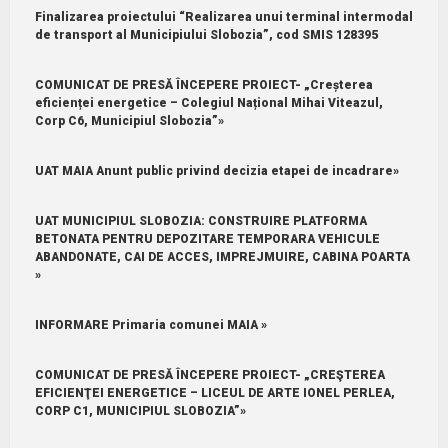
Finalizarea proiectului “Realizarea unui terminal intermodal
de transport al Municipiului Slobozia”, cod SMIS 128395
COMUNICAT DE PRESĂ ÎNCEPERE PROIECT- „Creșterea
eficienței energetice – Colegiul Național Mihai Viteazul,
Corp C6, Municipiul Slobozia”»
UAT MAIA Anunt public privind decizia etapei de incadrare»
UAT MUNICIPIUL SLOBOZIA: CONSTRUIRE PLATFORMA
BETONATA PENTRU DEPOZITARE TEMPORARA VEHICULE
ABANDONATE, CAI DE ACCES, IMPREJMUIRE, CABINA POARTA
»
INFORMARE Primaria comunei MAIA »
COMUNICAT DE PRESĂ ÎNCEPERE PROIECT- „CREŞTEREA
EFICIENŢEI ENERGETICE – LICEUL DE ARTE IONEL PERLEA,
CORP C1, MUNICIPIUL SLOBOZIA”»