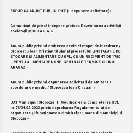
EXPUR SA ANUNT PUBLIC-PUZ (I-depunere solicitare)»
Comunicat de presă începere proiect: Dezvoltarea activității
societății MOBILA S.A. »
Anunt public privind emiterea deciziei etapei de incadrare /
Stoicescu loan Cristian titular al proiectului „INSTALATIE DE
STOCARE ȘI ALIMENTARE CU GPL, CU UN RECIPIENT DE 1750
l, PENTU ALIMENTAREA UNEI CENTRALE TERMICE SI UNUI
ARAGAZ »
Anunt public privind depunerea solicitarii de emitere a
acordului de mediu / Stoicescu loan Cristian »
UAT Municipiul Slobozia: 1.⁠ ⁠Modificarea și completarea HCL
nr.73/24.02.2022 privind aprobarea Regulamentului de
organizare și funcționare a cimitirelor umane din Municipiul
Slobozia »