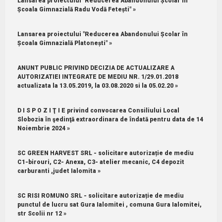
Lansarea proiectului "Reducerea Abandonului Școlar în
Școala Gimnazială Radu Vodă Fetești" »
Lansarea proiectului "Reducerea Abandonului Școlar în
Școala Gimnazială Platonești" »
ANUNT PUBLIC PRIVIND DECIZIA DE ACTUALIZARE A
AUTORIZATIEI INTEGRATE DE MEDIU NR. 1/29.01.2018
actualizata la 13.05.2019, la 03.08.2020 si la 05.02.20 »
D I S P O Z I Ţ I E privind convocarea Consiliului Local
Slobozia în şedinţă extraordinara de îndată pentru data de 14
Noiembrie 2024 »
SC GREEN HARVEST SRL - solicitare autorizație de mediu
C1-birouri, C2- Anexa, C3- atelier mecanic, C4 depozit
carburanti ,judet Ialomita »
SC RISI ROMUNO SRL - solicitare autorizație de mediu
punctul de lucru sat Gura Ialomitei , comuna Gura Ialomitei,
str Scolii nr 12 »