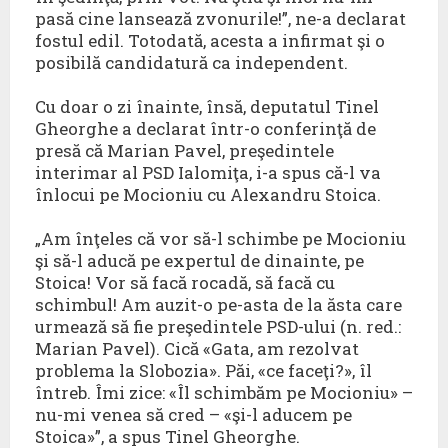
pasă cine lansează zvonurile!”, ne-a declarat
fostul edil. Totodată, acesta a infirmat şi o
posibilă candidatură ca independent.
Cu doar o zi înainte, însă, deputatul Tinel
Gheorghe a declarat într-o conferinţă de
presă că Marian Pavel, preşedintele
interimar al PSD Ialomiţa, i-a spus că-l va
înlocui pe Mocioniu cu Alexandru Stoica.
„Am înţeles că vor să-l schimbe pe Mocioniu
şi să-l aducă pe expertul de dinainte, pe
Stoica! Vor să facă rocadă, să facă cu
schimbul! Am auzit-o pe-asta de la ăsta care
urmează să fie preşedintele PSD-ului (n. red.:
Marian Pavel). Cică «Gata, am rezolvat
problema la Slobozia». Păi, «ce faceţi?», îl
întreb. Îmi zice: «Îl schimbăm pe Mocioniu» –
nu-mi venea să cred – «şi-l aducem pe
Stoica»”, a spus Tinel Gheorghe.