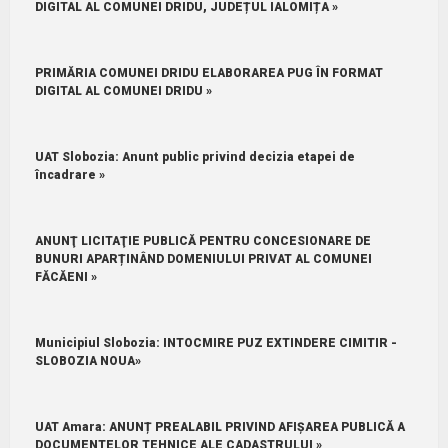
DIGITAL AL COMUNEI DRIDU, JUDEȚUL IALOMIȚA »
PRIMĂRIA COMUNEI DRIDU ELABORAREA PUG ÎN FORMAT
DIGITAL AL COMUNEI DRIDU »
UAT Slobozia: Anunt public privind decizia etapei de
încadrare »
ANUNŢ LICITAŢIE PUBLICĂ PENTRU CONCESIONARE DE
BUNURI APARȚINÂND DOMENIULUI PRIVAT AL COMUNEI
FĂCĂENI »
Municipiul Slobozia: INTOCMIRE PUZ EXTINDERE CIMITIR -
SLOBOZIA NOUA»
UAT Amara: ANUNȚ PREALABIL PRIVIND AFIȘAREA PUBLICĂ A
DOCUMENTELOR TEHNICE ALE CADASTRULUI »