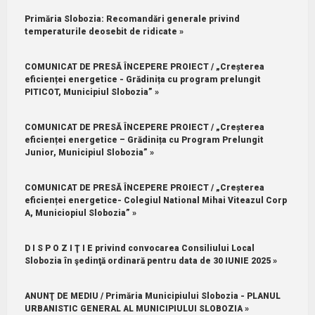
Primăria Slobozia: Recomandări generale privind
temperaturile deosebit de ridicate »
COMUNICAT DE PRESĂ ÎNCEPERE PROIECT / „Creșterea
eficienței energetice - Grădinița cu program prelungit
PITICOT, Municipiul Slobozia” »
COMUNICAT DE PRESĂ ÎNCEPERE PROIECT / „Creșterea
eficienței energetice – Grădinița cu Program Prelungit
Junior, Municipiul Slobozia” »
COMUNICAT DE PRESĂ ÎNCEPERE PROIECT / „Creșterea
eficienței energetice- Colegiul National Mihai Viteazul Corp
A, Municiopiul Slobozia” »
D I S P O Z I Ţ I E privind convocarea Consiliului Local
Slobozia în şedinţă ordinară pentru data de 30 IUNIE 2025 »
ANUNŢ DE MEDIU / Primăria Municipiului Slobozia - PLANUL
URBANISTIC GENERAL AL MUNICIPIULUI SLOBOZIA »