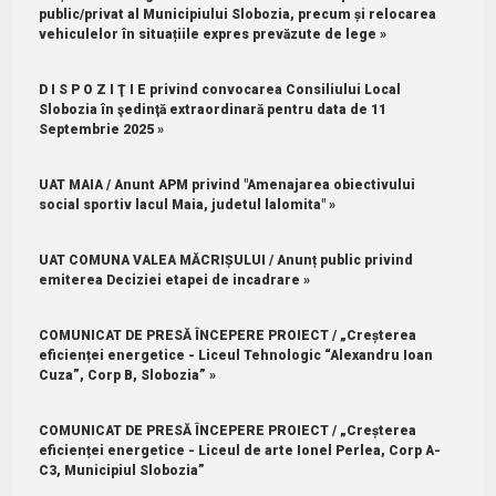
public/privat al Municipiului Slobozia, precum și relocarea
vehiculelor în situațiile expres prevăzute de lege »
D I S P O Z I Ţ I E privind convocarea Consiliului Local
Slobozia în şedinţă extraordinară pentru data de 11
Septembrie 2025 »
UAT MAIA / Anunt APM privind "Amenajarea obiectivului
social sportiv lacul Maia, judetul lalomita" »
UAT COMUNA VALEA MĂCRIȘULUI / Anunț public privind
emiterea Deciziei etapei de incadrare »
COMUNICAT DE PRESĂ ÎNCEPERE PROIECT / „Creșterea
eficienței energetice - Liceul Tehnologic “Alexandru Ioan
Cuza”, Corp B, Slobozia” »
COMUNICAT DE PRESĂ ÎNCEPERE PROIECT / „Creșterea
eficienței energetice - Liceul de arte Ionel Perlea, Corp A-
C3, Municipiul Slobozia”