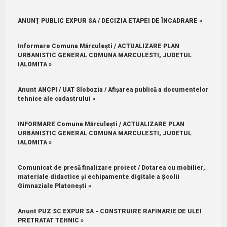
ANUNŢ PUBLIC EXPUR SA / DECIZIA ETAPEI DE ÎNCADRARE »
Informare Comuna Mărculești / ACTUALIZARE PLAN
URBANISTIC GENERAL COMUNA MARCULESTI, JUDETUL
IALOMITA »
Anunt ANCPI / UAT Slobozia / Afișarea publică a documentelor
tehnice ale cadastrului »
INFORMARE Comuna Mărculești / ACTUALIZARE PLAN
URBANISTIC GENERAL COMUNA MARCULESTI, JUDETUL
IALOMITA »
Comunicat de presă finalizare proiect / Dotarea cu mobilier,
materiale didactice și echipamente digitale a Școlii
Gimnaziale Platonești »
Anunt PUZ SC EXPUR SA - CONSTRUIRE RAFINARIE DE ULEI
PRETRATAT TEHNIC »