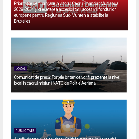
Prioritățile de finanțare în viitorul Cadru Financiar Multianual
2028-2034 și creșeterea accesibilității accesării fondurilor
europene pentru Regiunea Sud-Muntenia, stabilite la
Bruxelles
LOCAL
Comunicat de presă: Forțele britanice vor fi prezente la nivel
local în cadrul misiunii NATO de Poliție Aeriană.
PUBLICITATE