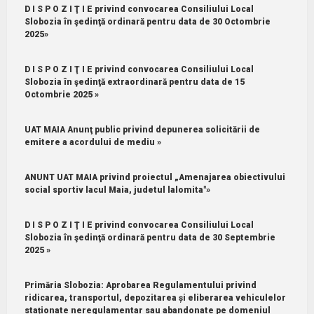
D I S P O Z I Ţ I E privind convocarea Consiliului Local
Slobozia în şedinţă ordinară pentru data de 30 Octombrie
2025»
D I S P O Z I Ţ I E privind convocarea Consiliului Local
Slobozia în şedinţă extraordinară pentru data de 15
Octombrie 2025 »
UAT MAIA Anunţ public privind depunerea solicitării de
emitere a acordului de mediu »
ANUNT UAT MAIA privind proiectul „Amenajarea obiectivului
social sportiv lacul Maia, judetul lalomita"»
D I S P O Z I Ţ I E privind convocarea Consiliului Local
Slobozia în şedinţă ordinară pentru data de 30 Septembrie
2025 »
Primăria Slobozia: Aprobarea Regulamentului privind
ridicarea, transportul, depozitarea și eliberarea vehiculelor
staționate neregulamentar sau abandonate pe domeniul