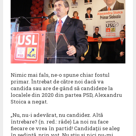
Nimic mai fals, ne-o spune chiar fostul
primar. Întrebat de către noi dacă va
candida sau are de gând să candideze la
localele din 2020 din partea PSD, Alexandru
Stoica a negat.
„Nu, nu-i adevărat, nu candidez. Altă
întrebare? (n. red.: râde) La noi nu face
fiecare ce vrea în partid! Candidaţii se aleg
în şedinţă, prin vot. Nu ştiu şi nici nu-mi