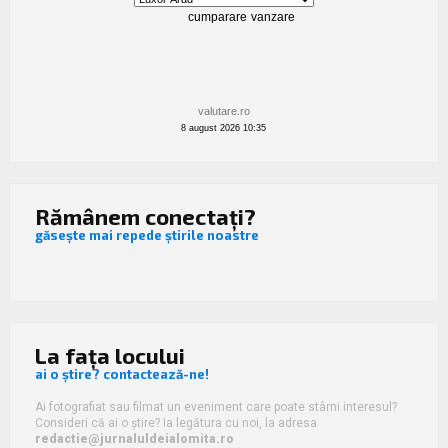
valutare.ro
8 august 2026 10:35
Rămânem conectați?
găsește mai repede știrile noastre
La fața locului
ai o știre? contactează-ne!
Ai fotografiat sau filmat un eveniment care poate stârni interesul?
Consideri că ai o știre? Ia legătura cu noi, la adresa
redactie@jurnaluldeialomita.ro