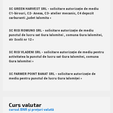
SC GREEN HARVEST SRL - solicitare autorizație de mediu
C1-birouri, C2- Anexa, C3- atelier mecanic, C4 depozit
carburanti ,judet Ialomita »
SC RISI ROMUNO SRL - solicitare autorizație de mediu
punctul de lucru sat Gura Ialomitei , comuna Gura Ialomitei,
str Scolii nr 12 »
SC RISI VLADENI SRL - solicitare autorizație de mediu pentru
activitatea la punctul de lucru sat Gura Ialomitei, comuna
Gura Ialomitei »
SC FARMER POINT BANAT SRL - solicitare autorizație de
mediu pentru punctul de lucru Gura Ialomiței »
Curs valutar
cursul BNR și prețuri valută