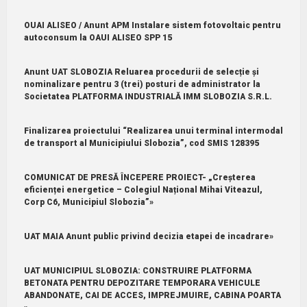
OUAI ALISEO / Anunt APM Instalare sistem fotovoltaic pentru
autoconsum la OAUI ALISEO SPP 15
Anunt UAT SLOBOZIA Reluarea procedurii de selecție și
nominalizare pentru 3 (trei) posturi de administrator la
Societatea PLATFORMA INDUSTRIALĂ IMM SLOBOZIA S.R.L.
Finalizarea proiectului “Realizarea unui terminal intermodal
de transport al Municipiului Slobozia”, cod SMIS 128395
COMUNICAT DE PRESĂ ÎNCEPERE PROIECT- „Creșterea
eficienței energetice – Colegiul Național Mihai Viteazul,
Corp C6, Municipiul Slobozia”»
UAT MAIA Anunt public privind decizia etapei de incadrare»
UAT MUNICIPIUL SLOBOZIA: CONSTRUIRE PLATFORMA
BETONATA PENTRU DEPOZITARE TEMPORARA VEHICULE
ABANDONATE, CAI DE ACCES, IMPREJMUIRE, CABINA POARTA