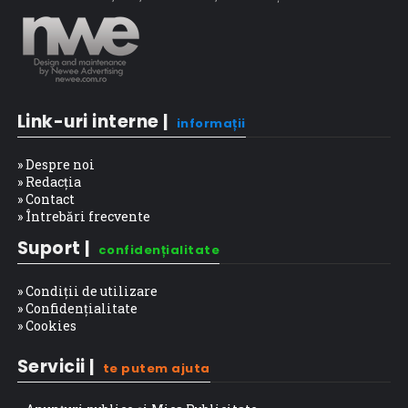
Link-uri interne |
informații
» Despre noi
» Redacția
» Contact
» Întrebări frecvente
Suport |
confidențialitate
» Condiții de utilizare
» Confidențialitate
» Cookies
Servicii |
te putem ajuta