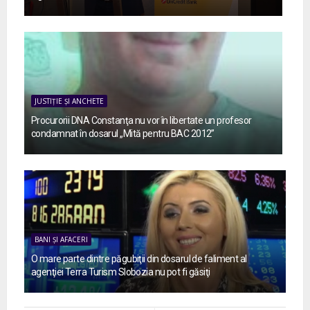
JUSTIȚIE ȘI ANCHETE
Procurorii DNA Constanţa nu vor în libertate un profesor
condamnat în dosarul „Mită pentru BAC 2012”
BANI ȘI AFACERI
O mare parte dintre păgubiţii din dosarul de faliment al
agenţiei Terra Turism Slobozia nu pot fi găsiţi