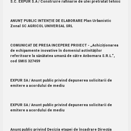
S.C. EXPUR S.A / Construire rafinarie de ulei pretratat tehnic
ANUNȚ PUBLIC INTENȚIE DE ELABORARE Plan Urbanistic
Zonal SC AGRICOL UNIVERSAL SRL
COMUNICAT DE PRESA INCEPERE PROIECT - „Achiziționarea
de echipamente inovative în domeniul activităților
referitoare la sănătatea umană de către Anbomara S.R.L.”,
cod SMIS 327459
EXPUR SA / Anunt public privind depunerea solicitarii de
emitere a acordului de mediu
EXPUR SA / Anunt public privind depunerea solicitarii de
emitere a acordului de mediu
Anunţ public privind Decizia etapei de încadrare Direcţia