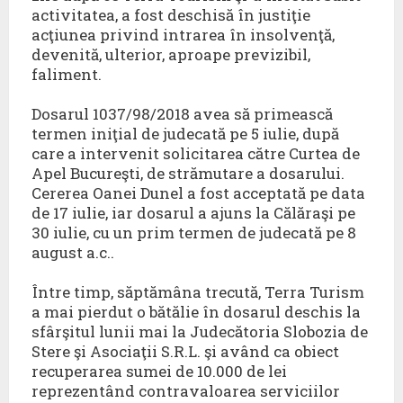
activitatea, a fost deschisă în justiţie
acţiunea privind intrarea în insolvenţă,
devenită, ulterior, aproape previzibil,
faliment.
Dosarul 1037/98/2018 avea să primească
termen iniţial de judecată pe 5 iulie, după
care a intervenit solicitarea către Curtea de
Apel Bucureşti, de strămutare a dosarului.
Cererea Oanei Dunel a fost acceptată pe data
de 17 iulie, iar dosarul a ajuns la Călăraşi pe
30 iulie, cu un prim termen de judecată pe 8
august a.c..
Între timp, săptămâna trecută, Terra Turism
a mai pierdut o bătălie în dosarul deschis la
sfârşitul lunii mai la Judecătoria Slobozia de
Stere şi Asociaţii S.R.L. şi având ca obiect
recuperarea sumei de 10.000 de lei
reprezentând contravaloarea serviciilor