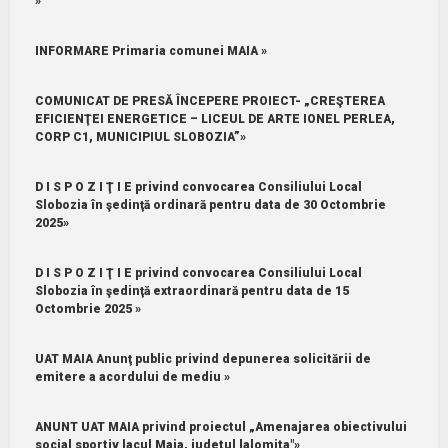
»
INFORMARE Primaria comunei MAIA »
COMUNICAT DE PRESĂ ÎNCEPERE PROIECT- „CREŞTEREA
EFICIENŢEI ENERGETICE – LICEUL DE ARTE IONEL PERLEA,
CORP C1, MUNICIPIUL SLOBOZIA”»
D I S P O Z I Ţ I E privind convocarea Consiliului Local
Slobozia în şedinţă ordinară pentru data de 30 Octombrie
2025»
D I S P O Z I Ţ I E privind convocarea Consiliului Local
Slobozia în şedinţă extraordinară pentru data de 15
Octombrie 2025 »
UAT MAIA Anunţ public privind depunerea solicitării de
emitere a acordului de mediu »
ANUNT UAT MAIA privind proiectul „Amenajarea obiectivului
social sportiv lacul Maia, judetul lalomita"»