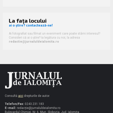
La fața locului
ai o știre? contactează-ne!
Ai fotografiat sau filmat un eveniment care poate stârni interesul?
Consideri că ai o știre? Ia legătura cu noi, la adresa
redactie@jurnaluldeialomita.ro
Consultă
aici
drepturile de autor.
Telefon/Fax:
0243.231.183
E-mail:
redacț
ie@jurnaluldeialomita.ro
Bulevardul Chimiei, Nr. 6, Mun. Slobozia, Jud. Ialomița