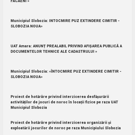
FĂCĂENI »
Municipiul Slobozia: INTOCMIRE PUZ EXTINDERE CIMITIR -
SLOBOZIA NOUA»
UAT Amara: ANUNȚ PREALABIL PRIVIND AFIȘAREA PUBLICĂ A
DOCUMENTELOR TEHNICE ALE CADASTRULUI »
Municipiul Slobozia: «ÎNTOCMIRE PUZ EXTINDERE CIMITIR -
SLOBOZIA NOUA»
Proiect de hotărâre privind interzicerea desfășurării
activităților de jocuri de noroc în locații fizice pe raza UAT
Municipiul Slobozia
Proiect de hotărâre privind interzicerea organizării și
exploatării jocurilor de noroc pe raza Municipiului Slobozia