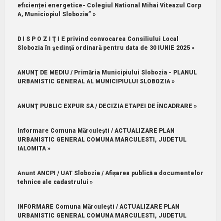
eficienței energetice- Colegiul National Mihai Viteazul Corp
A, Municiopiul Slobozia” »
D I S P O Z I Ţ I E privind convocarea Consiliului Local
Slobozia în şedinţă ordinară pentru data de 30 IUNIE 2025 »
ANUNŢ DE MEDIU / Primăria Municipiului Slobozia - PLANUL
URBANISTIC GENERAL AL MUNICIPIULUI SLOBOZIA »
ANUNŢ PUBLIC EXPUR SA / DECIZIA ETAPEI DE ÎNCADRARE »
Informare Comuna Mărculești / ACTUALIZARE PLAN
URBANISTIC GENERAL COMUNA MARCULESTI, JUDETUL
IALOMITA »
Anunt ANCPI / UAT Slobozia / Afișarea publică a documentelor
tehnice ale cadastrului »
INFORMARE Comuna Mărculești / ACTUALIZARE PLAN
URBANISTIC GENERAL COMUNA MARCULESTI, JUDETUL