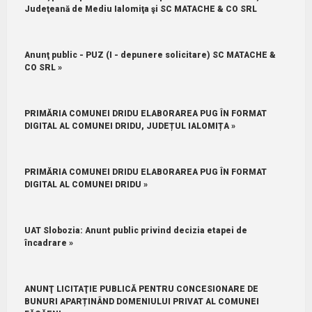
Judeţeană de Mediu Ialomiţa şi SC MATACHE & CO SRL
Anunţ public - PUZ (I - depunere solicitare) SC MATACHE &
CO SRL »
PRIMĂRIA COMUNEI DRIDU ELABORAREA PUG ÎN FORMAT
DIGITAL AL COMUNEI DRIDU, JUDEȚUL IALOMIȚA »
PRIMĂRIA COMUNEI DRIDU ELABORAREA PUG ÎN FORMAT
DIGITAL AL COMUNEI DRIDU »
UAT Slobozia: Anunt public privind decizia etapei de
încadrare »
ANUNŢ LICITAŢIE PUBLICĂ PENTRU CONCESIONARE DE
BUNURI APARȚINÂND DOMENIULUI PRIVAT AL COMUNEI