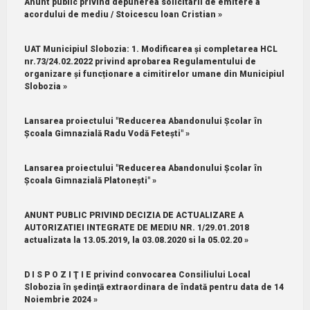
Anunt public privind depunerea solicitarii de emitere a
acordului de mediu / Stoicescu loan Cristian »
UAT Municipiul Slobozia: 1.⁠ ⁠Modificarea și completarea HCL
nr.73/24.02.2022 privind aprobarea Regulamentului de
organizare și funcționare a cimitirelor umane din Municipiul
Slobozia »
Lansarea proiectului "Reducerea Abandonului Școlar în
Școala Gimnazială Radu Vodă Fetești" »
Lansarea proiectului "Reducerea Abandonului Școlar în
Școala Gimnazială Platonești" »
ANUNT PUBLIC PRIVIND DECIZIA DE ACTUALIZARE A
AUTORIZATIEI INTEGRATE DE MEDIU NR. 1/29.01.2018
actualizata la 13.05.2019, la 03.08.2020 si la 05.02.20 »
D I S P O Z I Ţ I E privind convocarea Consiliului Local
Slobozia în şedinţă extraordinara de îndată pentru data de 14
Noiembrie 2024 »