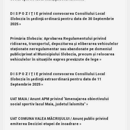
D I S P O Z I Ţ I E privind convocarea Consiliului Local
Slobozia în şedinţă ordinară pentru data de 30 Septembrie
2025 »
Primăria Slobozia: Aprobarea Regulamentului privind
ridicarea, transportul, depozitarea și eliberarea vehiculelor
staționate neregulamentar sau abandonate pe domeniul
public/privat al Municipiului Slobozia, precum și relocarea
vehiculelor în situațiile expres prevăzute de lege »
D I S P O Z I Ţ I E privind convocarea Consiliului Local
Slobozia în şedinţă extraordinară pentru data de 11
Septembrie 2025 »
UAT MAIA / Anunt APM privind "Amenajarea obiectivului
social sportiv lacul Maia, judetul lalomita" »
UAT COMUNA VALEA MĂCRIȘULUI / Anunț public privind
emiterea Deciziei etapei de incadrare »