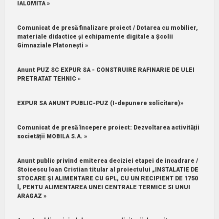
IALOMITA »
Comunicat de presă finalizare proiect / Dotarea cu mobilier,
materiale didactice și echipamente digitale a Școlii
Gimnaziale Platonești »
Anunt PUZ SC EXPUR SA - CONSTRUIRE RAFINARIE DE ULEI
PRETRATAT TEHNIC »
EXPUR SA ANUNT PUBLIC-PUZ (I-depunere solicitare)»
Comunicat de presă începere proiect: Dezvoltarea activității
societății MOBILA S.A. »
Anunt public privind emiterea deciziei etapei de incadrare /
Stoicescu loan Cristian titular al proiectului „INSTALATIE DE
STOCARE ȘI ALIMENTARE CU GPL, CU UN RECIPIENT DE 1750
l, PENTU ALIMENTAREA UNEI CENTRALE TERMICE SI UNUI
ARAGAZ »