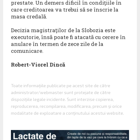
prestate. Un demers dificil în condiţiile în
care creditoarea va trebui să se înscrie la
masa credală.
Decizia magistraţilor de la Slobozia este
executorie, însă poate fi atacată cu cerere în
anulare în termen de zece zile de la
comunicare.
Robert-Viorel Dincă
Toate informaţiile publicate pe acest site de către
administrator/webmaster sunt protejate de către
dispoziţiile legale incidente. Sunt interzise copierea,
reproducerea, recompilarea, modificarea, precum şi orice
modalitate de exploatare a conţinutului acestui website.