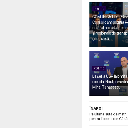
POLITIC
COMUNICAT DE PRE
Consolidăm poziția R
centrul noii arhitectu
și regionale de transp
și logistică
POLITIC
La șefia USR Ialomița
rocada. Noul președin
Mihai Tănăsescu
ÎNAPOI
Pe ultima sută de metri
pentru liceenii din Căză