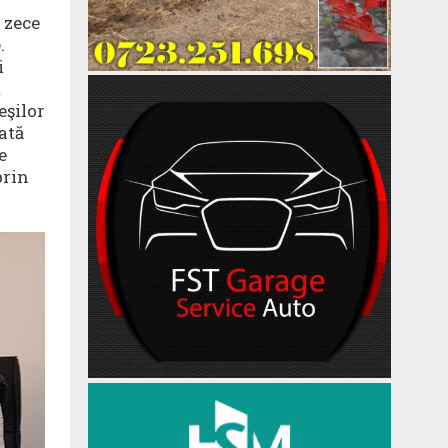
 zece
.
i
t
eşilor
ată
e
prin