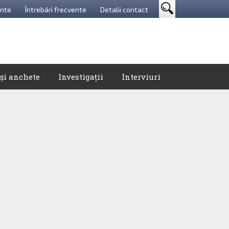
nte
Întrebări frecvente
Detalii contact
 și anchete
Investigații
Interviuri