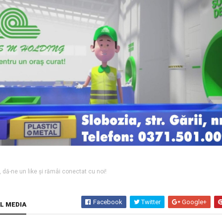
l, dă-ne un like și rămâi conectat cu noi!
Facebook
Twitter
Google+
AL MEDIA