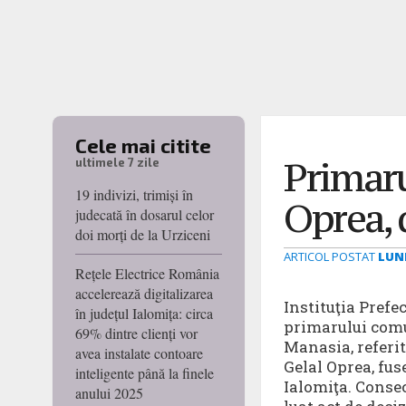
Cele mai citite
Primaru
ultimele 7 zile
19 indivizi, trimiși în
Oprea, 
judecată în dosarul celor
doi morți de la Urziceni
ARTICOL POSTAT
LUNI
Rețele Electrice România
accelerează digitalizarea
Instituţia Prefe
în județul Ialomița: circa
primarului comu
69% dintre clienți vor
Manasia, referi
avea instalate contoare
Gelal Oprea, fus
inteligente până la finele
Ialomiţa. Consec
anului 2025