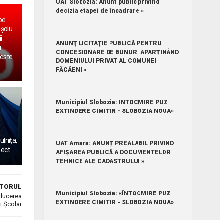
UAT Slobozia: Anunt public privind
decizia etapei de încadrare »
 pe
ușoiu
i
ANUNŢ LICITAŢIE PUBLICĂ PENTRU
i
CONCESIONARE DE BUNURI APARȚINÂND
 este
DOMENIULUI PRIVAT AL COMUNEI
FĂCĂENI »
Municipiul Slobozia: INTOCMIRE PUZ
EXTINDERE CIMITIR - SLOBOZIA NOUA»
ulnița,
UAT Amara: ANUNȚ PREALABIL PRIVIND
fect
AFIȘAREA PUBLICĂ A DOCUMENTELOR
TEHNICE ALE CADASTRULUI »
TORUL
Municipiul Slobozia: «ÎNTOCMIRE PUZ
nducerea
EXTINDERE CIMITIR - SLOBOZIA NOUA»
i Școlar