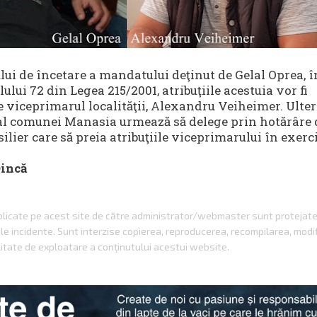
ui de încetare a mandatului deţinut de Gelal Oprea, î
lului 72 din Legea 215/2001, atribuţiile acestuia vor fi
e viceprimarul localităţii, Alexandru Veiheimer. Ulter
 al comunei Manasia urmează să delege prin hotărâre 
silier care să preia atribuţiile viceprimarului în exerci
Dincă
ublicate pe acest site de către administrator/webmaster sunt protejat
gale incidente. Sunt interzise copierea, reproducerea, recompilarea, modi
itate de exploatare a conţinutului acestui website.