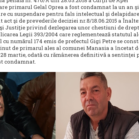
zia penală nr. 470/A din 28.03.2018 a Curţii de Apel
are primarul Gelal Oprea a fost condamnat la un an şi
re cu suspendare pentru fals intelectual şi delapidare
t act şi de prevederile deciziei nr.8/18.06.2015 a Înalte
 şi Justiţie privind dezlegarea unor chestiuni de drep
plicarea Legii 393/2004 care reglementează statutul al
ul cu numărul 174 emis de prefectul Gigi Petre se const
inut de primarul ales al comunei Manasia a încetat d
 28 martie, odată cu rămânerea definitivă a sentinţei 
ost condamnat.