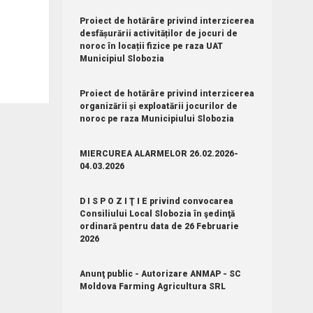
Proiect de hotărâre privind interzicerea
desfășurării activităților de jocuri de
noroc în locații fizice pe raza UAT
Municipiul Slobozia
Proiect de hotărâre privind interzicerea
organizării și exploatării jocurilor de
noroc pe raza Municipiului Slobozia
MIERCUREA ALARMELOR 26.02.2026-
04.03.2026
D I S P O Z I Ţ I E privind convocarea
Consiliului Local Slobozia în şedinţă
ordinară pentru data de 26 Februarie
2026
Anunţ public - Autorizare ANMAP - SC
Moldova Farming Agricultura SRL