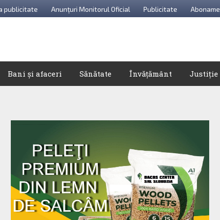
a publicitate
Anunțuri Monitorul Oficial
Publicitate
Aboname
Bani și afaceri
Sănătate
Învățământ
Justiție