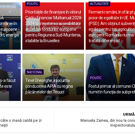
POLITIC
ACTUALITATE
Prioritățile de finanțare în viitorul
Fermierii români, în sfârșit
SĂ
Cadru Financiar Multianual 2028-
picior de egalitate în UE. M
omâniei în
2034 și creșeterea accesibilității
(PSD): Am obținut subvenți
ri europene
accesării fondurilor europene
egale pentru toți agricultori
ort, energie
pentru Regiunea Sud-Muntenia,
europeni. România nu mai
stabilite la Bruxelles
tratată diferențiat
NAȚIONAL
POLITIC
 s-a făcut
Tinel Gheorghe, înlocuit la
te este
conducerea APIA cu regina
Fostul primar al comunei Ci
păcănelelor din Tecuci
numit în funcția de subpre
URMĂ
, câte o masă caldă pe zi
Manuela Zainea, din nou la co
neşti
Inspectoratulu