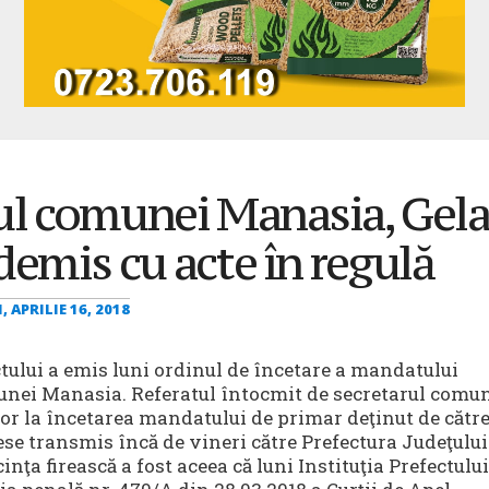
l comunei Manasia, Gela
demis cu acte în regulă
, APRILIE 16, 2018
ctului a emis luni ordinul de încetare a mandatului
nei Manasia. Referatul întocmit de secretarul comu
tor la încetarea mandatului de primar deţinut de cătr
ese transmis încă de vineri către Prefectura Judeţului
inţa firească a fost aceea că luni Instituţia Prefectului