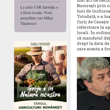
luat act de deci
Bucureşti prin c
La șefia USR Ialomița s-
luni de închisoa
a făcut rocada. Noul
Totodată, s-a lua
președinte este Mihai
Curţi de Casaţie
Tănăsescu
referitoare la a
locali. În ordin
că mandatul deţ
drept la data de
care acesta a f