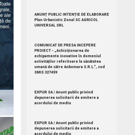
ANUNȚ PUBLIC INTENȚIE DE ELABORARE
Plan Urbanistic Zonal SC AGRICOL
UNIVERSAL SRL
COMUNICAT DE PRESA INCEPERE
PROIECT - „Achiziționarea de
echipamente inovative în domeniul
activităților referitoare la sănătatea
umană de către Anbomara S.R.L.”, cod
SMIS 327459
EXPUR SA / Anunt public privind
depunerea solicitarii de emitere a
acordului de mediu
EXPUR SA / Anunt public privind
depunerea solicitarii de emitere a
acordului de mediu