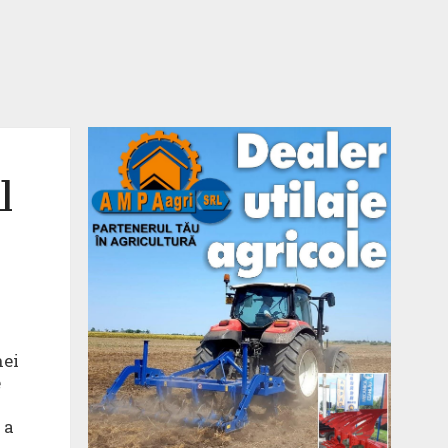
l
nei
e
 a