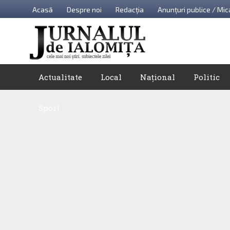
Acasă
Despre noi
Redacția
Anunțuri publice / Mic
Actualitate
Local
Național
Politic
Sport