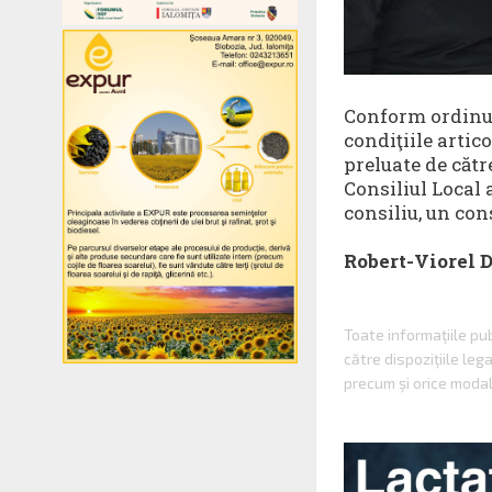
Conform ordinul
condiţiile artico
preluate de cătr
Consiliul Local
consiliu, un con
Robert-Viorel 
Toate informaţiile p
către dispoziţiile le
precum şi orice modal