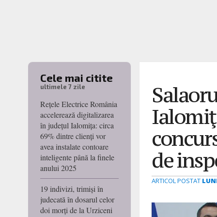
Cele mai citite
Salaoru
ultimele 7 zile
Rețele Electrice România
Ialomiţ
accelerează digitalizarea
în județul Ialomița: circa
concurs
69% dintre clienți vor
avea instalate contoare
de insp
inteligente până la finele
anului 2025
ARTICOL POSTAT
LUNI
19 indivizi, trimiși în
judecată în dosarul celor
doi morți de la Urziceni