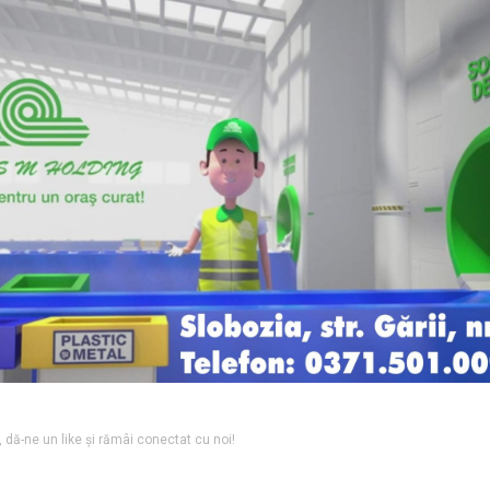
l, dă-ne un like și rămâi conectat cu noi!