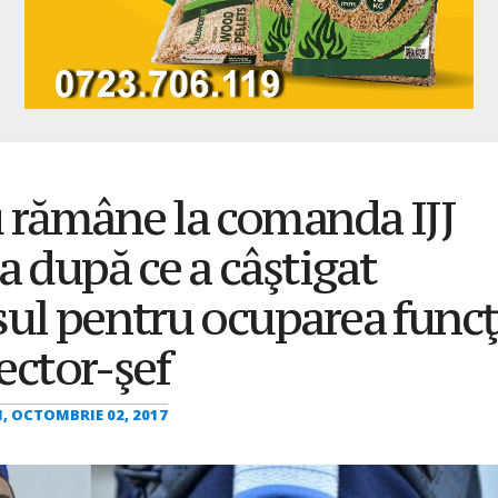
 rămâne la comanda IJJ
a după ce a câştigat
ul pentru ocuparea funcţ
ector-şef
, OCTOMBRIE 02, 2017