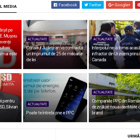
Facebook
Twitter
Google+
AL MEDIA
ârșit pe
 UE. Mușoiu
ACTUALITATE
ACTUALITATE
venții
ultorii
Consiliul Județean va contracta
Interpolul ne-a trimis acas
 mai este
un împrumut de 25 de milioane
infractor din Urziceni prins 
de lei
Canada
ACTUALITATE
i pentru
Companiile PPC din Români
ACTUALITATE
SD, Silvian
dezvăluie noua identitate 
Poate te întrebi cine e PPC
brand
URMĂ