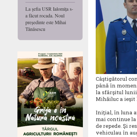
La șefia USR Ialomița s-
a făcut rocada. Noul
președinte este Mihai
Tănăsescu
Câştigătorul con
până în momentu
la sfârşitul lun
Mihăiluc a ieşit 
Iniţial, în luna
mai continue la 
de repede. Şi re
vehiculau în aug