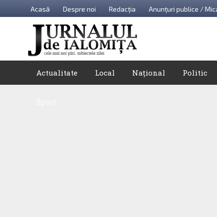
Acasă
Despre noi
Redacția
Anunțuri publice / Mic
Actualitate
Local
Național
Politic
Sport