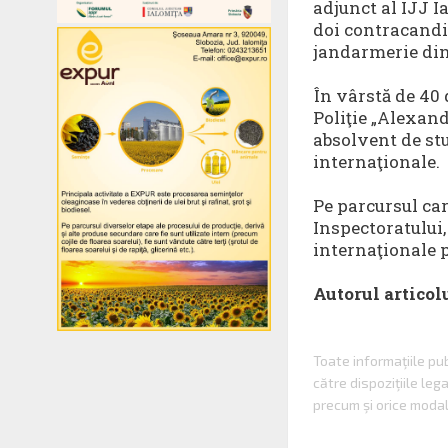
adjunct al IJJ Ia
doi contracandid
jandarmerie din
În vârstă de 40
Poliţie „Alexand
absolvent de stu
internaţionale.
Pe parcursul car
Inspectoratului,
internaţionale p
Autorul articol
Toate informaţiile p
către dispoziţiile le
precum şi orice modal