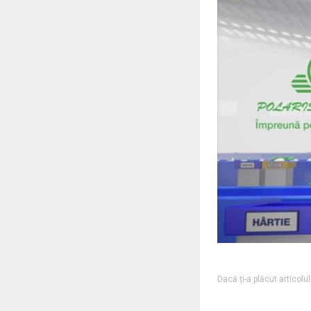
Dacă ți-a plăcut articolu