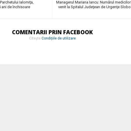
Parchetului Ialomiţa,
Managerul Mariana Iancu: Numărul medicilor
4 ani de închisoare
venit la Spitalul Judeţean de Urgenţe Slobo
COMENTARII PRIN FACEBOOK
Citește
Condițiile de utilizare