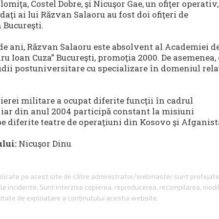
lomiţa, Costel Dobre, şi Nicuşor Gae, un ofiţer operativ,
aţi ai lui Răzvan Salaoru au fost doi ofiţeri de
 Bucureşti.
 de ani, Răzvan Salaoru este absolvent al Academiei d
ru Ioan Cuza” Bucureşti, promoţia 2000. De asemenea, 
dii postuniversitare cu specializare în domeniul relaţ
ierei militare a ocupat diferite funcţii în cadrul
 iar din anul 2004 participă constant la misiuni
e diferite teatre de operaţiuni din Kosovo şi Afganist
ului:
Nicuşor Dinu
ublicate pe acest site de către administrator/webmaster sunt protejat
gale incidente. Sunt interzise copierea, reproducerea, recompilarea, modi
itate de exploatare a conţinutului acestui website.