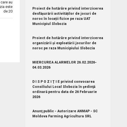
 care au
zia este
Proiect de hotărâre privind interzicerea
de 20
desfășurării activităților de jocuri de
noroc în locații fizice pe raza UAT
Municipiul Slobozia
Proiect de hotărâre privind interzicerea
organizării și exploatării jocurilor de
noroc pe raza Municipiului Slobozia
MIERCUREA ALARMELOR 26.02.2026-
04.03.2026
D I S P O Z I Ţ I E privind convocarea
Consiliului Local Slobozia în şedinţă
ordinară pentru data de 26 Februarie
2026
Anunţ public - Autorizare ANMAP - SC
Moldova Farming Agricultura SRL