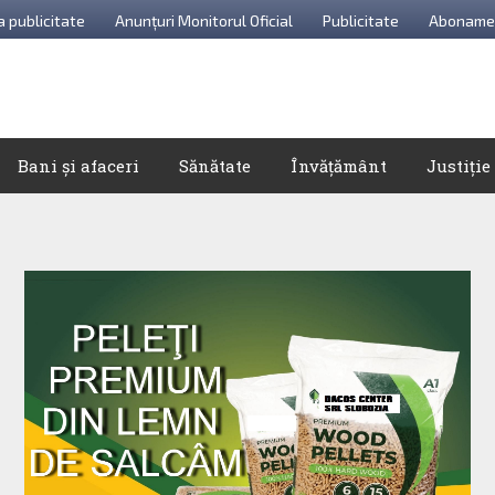
a publicitate
Anunțuri Monitorul Oficial
Publicitate
Aboname
Bani și afaceri
Sănătate
Învățământ
Justiție