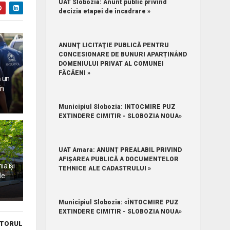
UAT Slobozia: Anunt public privind
decizia etapei de încadrare »
ANUNŢ LICITAŢIE PUBLICĂ PENTRU
CONCESIONARE DE BUNURI APARȚINÂND
DOMENIULUI PRIVAT AL COMUNEI
FĂCĂENI »
ă un
în
Municipiul Slobozia: INTOCMIRE PUZ
EXTINDERE CIMITIR - SLOBOZIA NOUA»
UAT Amara: ANUNȚ PREALABIL PRIVIND
AFIȘAREA PUBLICĂ A DOCUMENTELOR
a își
TEHNICE ALE CADASTRULUI »
de
Municipiul Slobozia: «ÎNTOCMIRE PUZ
EXTINDERE CIMITIR - SLOBOZIA NOUA»
TORUL