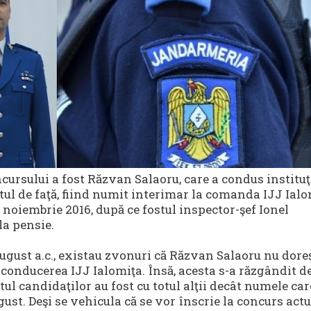
cursului a fost Răzvan Salaoru, care a condus instituţ
l de faţă, fiind numit interimar la comanda IJJ Ialo
ii noiembrie 2016, după ce fostul inspector-şef Ionel
la pensie.
 august a.c., existau zvonuri că Răzvan Salaoru nu dore
conducerea IJJ Ialomiţa. Însă, acesta s-a răzgândit d
stul candidaţilor au fost cu totul alţii decât numele car
ust. Deşi se vehicula că se vor înscrie la concurs actu