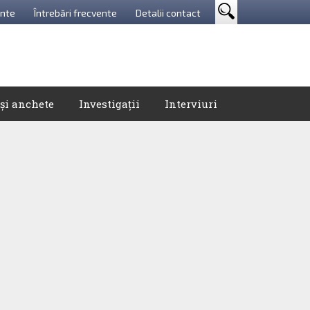
nte
Întrebări frecvente
Detalii contact
 și anchete
Investigații
Interviuri