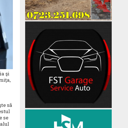
ia şi
miţa,
şte să
estul
e se
alul