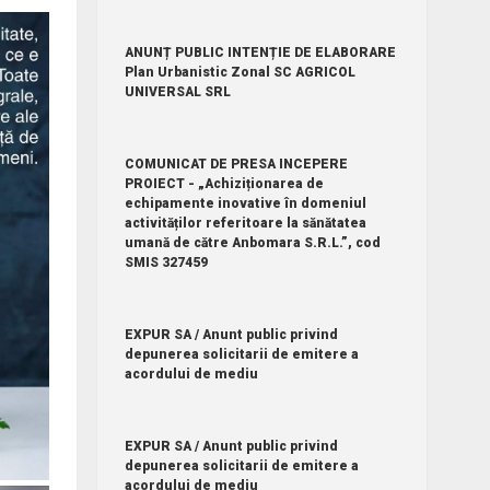
ANUNȚ PUBLIC INTENȚIE DE ELABORARE
Plan Urbanistic Zonal SC AGRICOL
UNIVERSAL SRL
COMUNICAT DE PRESA INCEPERE
PROIECT - „Achiziționarea de
echipamente inovative în domeniul
activităților referitoare la sănătatea
umană de către Anbomara S.R.L.”, cod
SMIS 327459
EXPUR SA / Anunt public privind
depunerea solicitarii de emitere a
acordului de mediu
EXPUR SA / Anunt public privind
depunerea solicitarii de emitere a
acordului de mediu