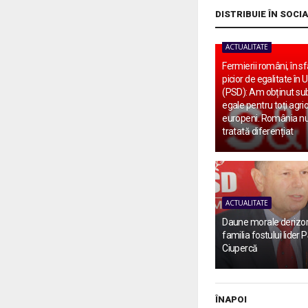
DISTRIBUIE ÎN SOCI
ACTUALITATE
Fermierii români, în sf
picior de egalitate în
(PSD): Am obținut sub
egale pentru toți agric
europeni. România nu
tratată diferențiat
ACTUALITATE
Daune morale derizori
familia fostului lider P
Ciupercă
ÎNAPOI