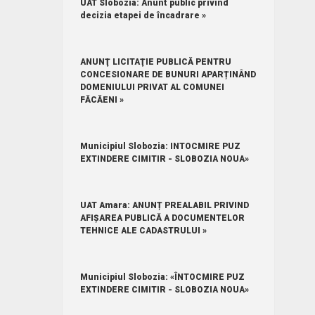
UAT Slobozia: Anunt public privind
decizia etapei de încadrare »
ANUNŢ LICITAŢIE PUBLICĂ PENTRU
CONCESIONARE DE BUNURI APARȚINÂND
DOMENIULUI PRIVAT AL COMUNEI
FĂCĂENI »
Municipiul Slobozia: INTOCMIRE PUZ
EXTINDERE CIMITIR - SLOBOZIA NOUA»
UAT Amara: ANUNȚ PREALABIL PRIVIND
AFIȘAREA PUBLICĂ A DOCUMENTELOR
TEHNICE ALE CADASTRULUI »
Municipiul Slobozia: «ÎNTOCMIRE PUZ
EXTINDERE CIMITIR - SLOBOZIA NOUA»