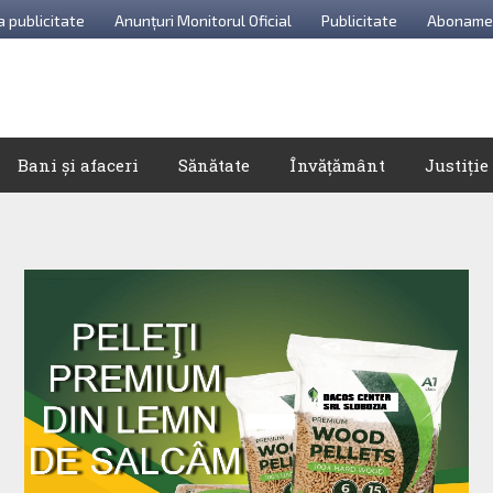
a publicitate
Anunțuri Monitorul Oficial
Publicitate
Aboname
Bani și afaceri
Sănătate
Învățământ
Justiție