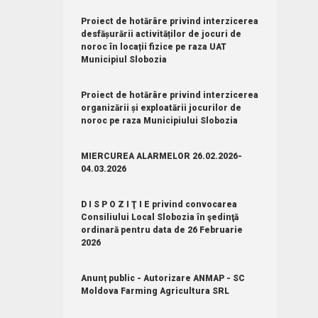
Proiect de hotărâre privind interzicerea
desfășurării activităților de jocuri de
noroc în locații fizice pe raza UAT
Municipiul Slobozia
Proiect de hotărâre privind interzicerea
organizării și exploatării jocurilor de
noroc pe raza Municipiului Slobozia
MIERCUREA ALARMELOR 26.02.2026-
04.03.2026
D I S P O Z I Ţ I E privind convocarea
Consiliului Local Slobozia în şedinţă
ordinară pentru data de 26 Februarie
2026
Anunţ public - Autorizare ANMAP - SC
Moldova Farming Agricultura SRL