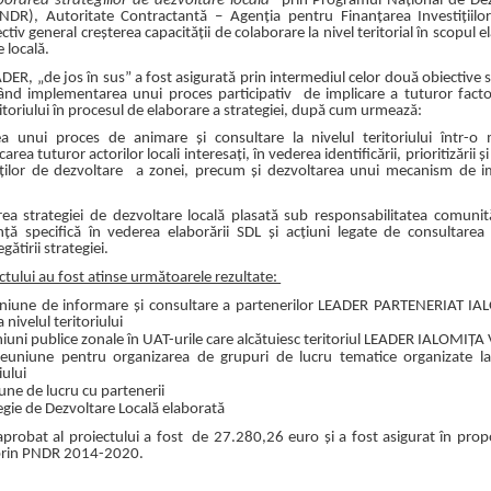
borarea strategiilor de dezvoltare locală”
prin Programul Național de Dez
DR), Autoritate Contractantă – Agenția pentru Finanțarea Investițiilor
ctiv general creșterea capacității de colaborare la nivel teritorial în scopul e
e locală.
ER, „de jos în sus” a fost asigurată prin intermediul celor două obiective s
urând implementarea unui proces participativ de implicare a tuturor facto
eritoriului în procesul de elaborare a strategiei, după cum urmează:
a unui proces de animare și consultare la nivelul teritoriului într-o
area tuturor actorilor locali interesați, în vederea identificării, prioritizării și
ăților de dezvoltare a zonei, precum și dezvoltarea unui mecanism de i
ea strategiei de dezvoltare locală plasată sub responsabilitatea comunită
nță specifică în vederea elaborării SDL și acțiuni legate de consultarea 
gătirii strategiei.
ectului au fost atinse următoarele rezultate:
niune de informare și consultare a partenerilor LEADER PARTENERIAT IA
 nivelul teritoriului
iuni publice zonale în UAT-urile care alcătuiesc teritoriul LEADER IALOMIȚA
euniune pentru organizarea de grupuri de lucru tematice organizate la
iului
une de lucru cu partenerii
egie de Dezvoltare Locală elaborată
aprobat al proiectului a fost de 27.280,26 euro și a fost asigurat în prop
prin PNDR 2014-2020.