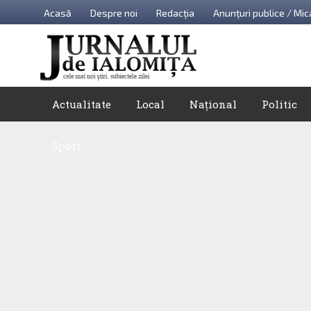
Acasă
Despre noi
Redacția
Anunțuri publice / Mic
Actualitate
Local
Național
Politic
Sport