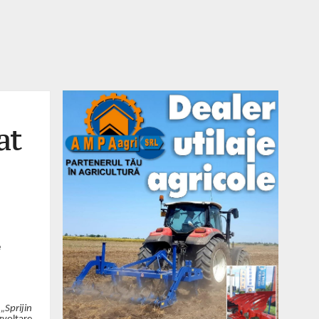
at
e
„Sprijin