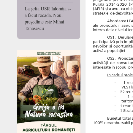
pregătitor pentru ela
Rurală 2014-2020 (PN
La șefia USR Ialomița s-
(AFIR) și a avut ca obie
strategiei de dezvoltar
a făcut rocada. Noul
președinte este Mihai
Abordarea LEAD
ale proiectului, asig
Tănăsescu
interes de la nivelul t
OS1. Derulare
participativă prin implic
nevoilor și oportunit
activă a populației
OS2. Proiectar
activități de consulta
interesate în scopul pre
În cadrul proi
·
1 reu
VEST la
·
22 reun
·
1 r
teritor
·
1 reuni
·
1 Strat
Bugetul total 
100% nerambursabil 