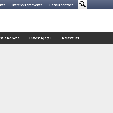
nte
Întrebări frecvente
Detalii contact
 și anchete
Investigații
Interviuri