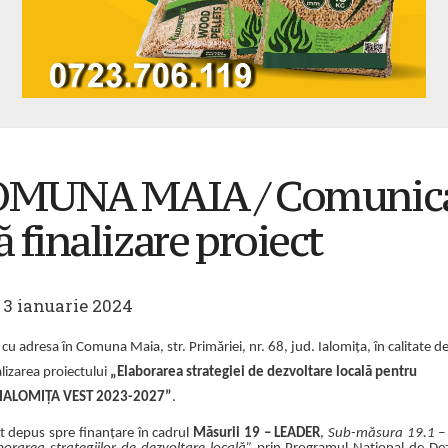
OMUNA MAIA / Comunic
ă finalizare proiect
 3 ianuarie 2024
dresa în Comuna Maia, str. Primăriei, nr. 68, jud. Ialomița, în calitate d
lizarea proiectului
„Elaborarea strategiei de dezvoltare locală pentru
R IALOMIȚA VEST 2023-2027”
.
st depus spre finanțare în cadrul
Măsurii 19 – LEADER
,
Sub-măsura 19.1 – 