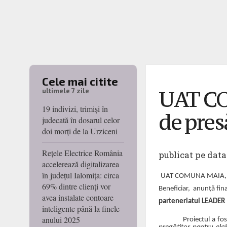
Cele mai citite
UAT C
ultimele 7 zile
19 indivizi, trimiși în
de pres
judecată în dosarul celor
doi morți de la Urziceni
Rețele Electrice România
publicat pe data
accelerează digitalizarea
în județul Ialomița: circa
UAT COMUNA MAIA, cu a
69% dintre clienți vor
Beneficiar,
anunță fina
avea instalate contoare
parteneriatul LEADE
inteligente până la finele
anului 2025
Proiectul a fo