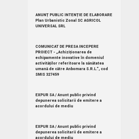
ANUNȚ PUBLIC INTENȚIE DE ELABORARE
Plan Urbanistic Zonal SC AGRICOL
UNIVERSAL SRL
COMUNICAT DE PRESA INCEPERE
PROIECT - „Achiziționarea de
echipamente inovative în domeniul
activităților referitoare la sănătatea
umană de către Anbomara S.R.L.”, cod
SMIS 327459
EXPUR SA / Anunt public privind
depunerea solicitarii de emitere a
acordului de mediu
EXPUR SA / Anunt public privind
depunerea solicitarii de emitere a
acordului de mediu