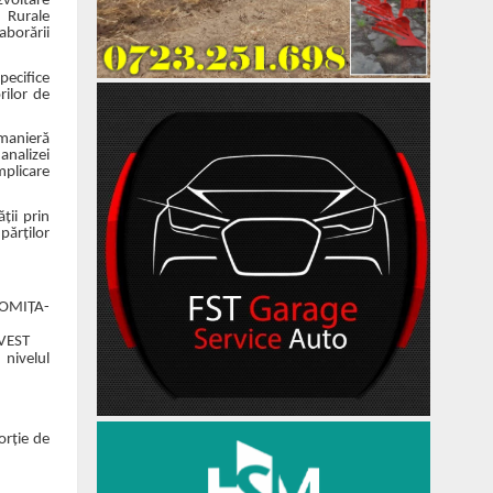
voltare
 Rurale
laborării
pecifice
rilor de
 manieră
 analizei
mplicare
ții prin
părților
LOMIȚA-
 VEST
 nivelul
orție de